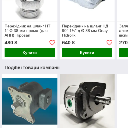
Перехідник на шланг НТ
Перехідник на шланг НД
Запч
1" Ø 38 мм пряма (для
90° 1¼” д Ø 38 мм Onay
алюм
АПН) Hiposan
Hidrolik
вісі
Maki
480
640
270
₴
₴
Купити
Купити
Подібні товари компанії