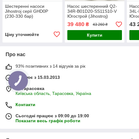
Шестеренні насоси
Насос шестеренний Q2-
Насо
Jihostroj серії GHD0P
34R-B01D20-SS11S10-V
34L
(230-330 бар)
Югострой (Jihostroj)
Югос
39 480
43 
₴
43 260 ₴
Ціну уточнюйте
Купити
Про нас
93% позитивних з 14 відгуків за рік
Працює з 15.03.2013
м. Тарасовка
Київська область, Тарасовка, Україна
Контакти
Сьогодні працює з 09:00 до 19:00
Показати весь графік роботи