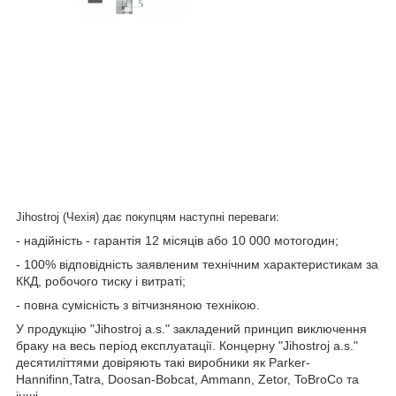
Jihostroj (Чехія) дає покупцям наступні переваги:
- надійність - гарантія 12 місяців або 10 000 мотогодин;
- 100% відповідність заявленим технічним характеристикам за
ККД, робочого тиску і витраті;
- повна сумісність з вітчизняною технікою.
У продукцію "Jihostroj a.s." закладений принцип виключення
браку на весь період експлуатації. Концерну "Jihostroj a.s."
десятиліттями довіряють такі виробники як Parker-
Hannifinn,Tatra, Doosan-Bobcat, Ammann, Zetor, ToBroCo та
інші.