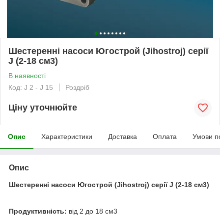
Шестеренні насоси Югострой (Jihostroj) серії
J (2-18 см3)
В наявності
Код: J 2 - J 15
Роздріб
Ціну уточнюйте
Опис
Характеристики
Доставка
Оплата
Умови п
Опис
Шестеренні насоси Югострой (Jihostroj) серії J (2-18 см3)
Продуктивність:
від 2 до 18 см3