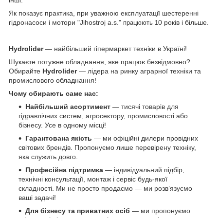
Як показує практика, при уважною експлуатації шестеренні
гідронасоси і мотори "Jihostroj a.s."
0 років і більше.
працюють 1
Hydrolider
— найбільший гіпермаркет техніки в Україні!
Шукаєте потужне обладнання, яке працює безвідмовно?
Обирайте
Hydrolider
— лідера на ринку аграрної техніки та
промислового обладнання!
Чому обирають саме нас:
Найбільший асортимент
— тисячі товарів для
гідравлічних систем, агросектору, промисловості або
бізнесу. Усе в одному місці!
Гарантована якість
— ми офіційні дилери провідних
світових брендів. Пропонуємо лише перевірену техніку,
яка служить довго.
Професійна підтримка
— індивідуальний підбір,
технічні консультації, монтаж і сервіс будь-якої
складності. Ми не просто продаємо — ми розв’язуємо
ваші задачі!
Для бізнесу та приватних осіб
— ми пропонуємо