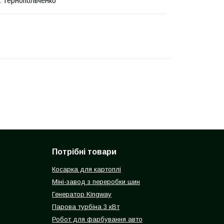
 Тернопольченко
Потрібні товари
Косарка для картоплі
Міні-завод з переробки шин
Генератор Kingway
Парова турбіна 3 кВт
Робот для фарбування авто