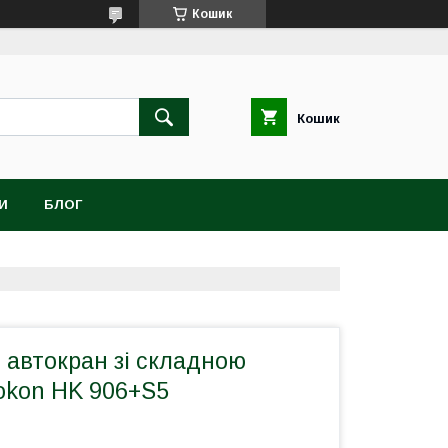
Кошик
Кошик
И
БЛОГ
 автокран зі складною
okon HK 906+S5