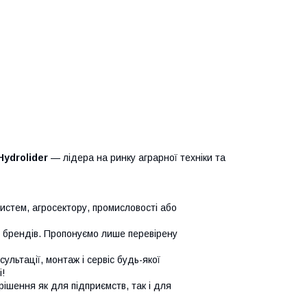
Hydrolider
— лідера на ринку аграрної техніки та
систем, агросектору, промисловості або
х брендів. Пропонуємо лише перевірену
сультації, монтаж і сервіс будь-якої
!
ішення як для підприємств, так і для