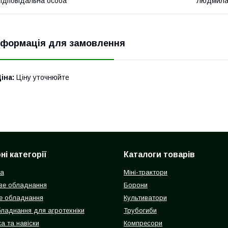
ідповідальна особа
Людмила
нформація для замовлення
іна:
Ціну уточнюйте
і категорії
Каталоги товарів
ка
Міні-трактори
ве обладнання
Борони
е обладнання
Культиватори
бладнання для агротехніки
Трубогиби
а та навіски
Компресори