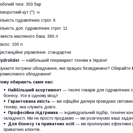
обочий тиск: 350 бар
оворотний кут (°):
∞
ількість гідравлічних стріл: 6
ількість доп. гідравлічних стріл: 11
мність масляного бака: 360 л
асос: 100 л
истанційне управління: стандартне
ydrolider
— найбільший гіпермаркет техніки в Україні!
укаєте потужне обладнання, яке працює безвідмовно? Обирайте
ромислового обладнання!
Чому обирають саме нас:
Найбільший асортимент
— тисячі товарів для гідравлічних 
бізнесу. Усе в одному місці!
Гарантована якість
— ми офіційні дилери провідних світови
техніку, яка служить довго.
Професійна підтримка
— індивідуальний підбір, технічні кон
складності. Ми не просто продаємо — ми розв’язуємо ваші задачі
Для бізнесу та приватних осіб
— ми пропонуємо ефективні р
приватних клієнтів.