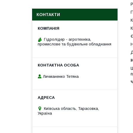
Р
П
КОНТАКТИ
К
К
Є
Гідролідер - агротехніка,
промислове та будівельне обладнання
Н
Д
H
Ш
п
Личманенко Тетяна
Київська область, Тарасовка,
Україна