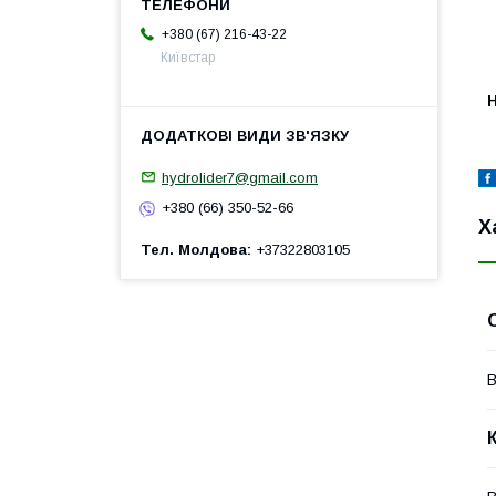
+380 (67) 216-43-22
Київстар
H
hydrolider7@gmail.com
+380 (66) 350-52-66
Х
Тел. Молдова
+37322803105
В