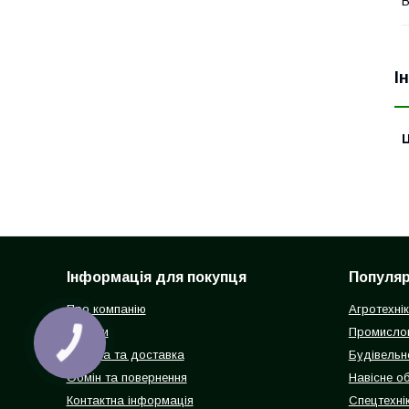
В
І
Ц
Інформація для покупця
Популярн
Про компанію
Агротехні
Відгуки
Промисло
КНОПКА
ЗВ'ЯЗКУ
Оплата та доставка
Будівельн
Обмін та повернення
Навісне о
Контактна інформація
Спецтехнік