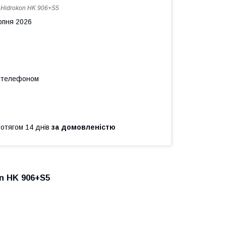
:
Hidrokon HK 906+S5
рпня 2026
а телефоном
ротягом 14 днів
за домовленістю
n HK 906+S5