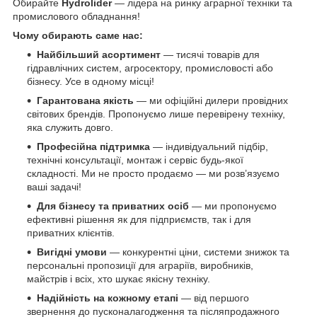
Обирайте
Hydrolider
— лідера на ринку аграрної техніки та
промислового обладнання!
Чому обирають саме нас:
Найбільший асортимент
— тисячі товарів для
гідравлічних систем, агросектору, промисловості або
бізнесу. Усе в одному місці!
Гарантована якість
— ми офіційні дилери провідних
світових брендів. Пропонуємо лише перевірену техніку,
яка служить довго.
Професійна підтримка
— індивідуальний підбір,
технічні консультації, монтаж і сервіс будь-якої
складності. Ми не просто продаємо — ми розв’язуємо
ваші задачі!
Для бізнесу та приватних осіб
— ми пропонуємо
ефективні рішення як для підприємств, так і для
приватних клієнтів.
Вигідні умови
— конкурентні ціни, системи знижок та
персональні пропозиції для аграріїв, виробників,
майстрів і всіх, хто шукає якісну техніку.
Надійність на кожному етапі
— від першого
звернення до пусконалагодження та післяпродажного