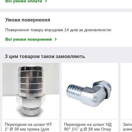
Всі умови оплати
Умови повернення
Повернення товару впродовж 14 днів за домовленістю
Всі умови повернення
З цим товаром також замовляють
Перехідник на шланг НТ
Перехідник на шланг НД
Запч
1" Ø 38 мм пряма (для
90° 1¼” д Ø 38 мм Onay
алюм