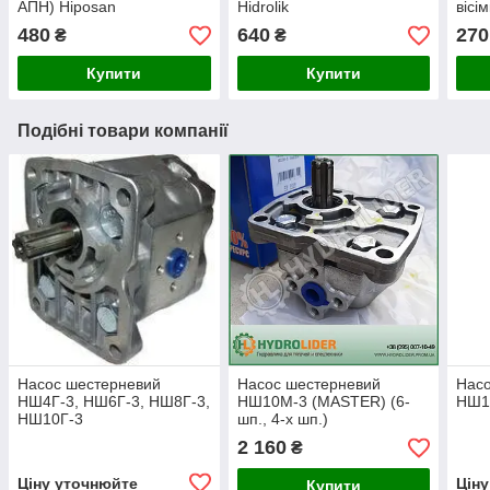
АПН) Hiposan
Hidrolik
вісі
Maki
480
640
270
₴
₴
Купити
Купити
Подібні товари компанії
Насос шестерневий
Насос шестерневий
Нас
НШ4Г-3, НШ6Г-3, НШ8Г-3,
НШ10М-3 (MASTER) (6-
НШ1
НШ10Г-3
шп., 4-х шп.)
2 160
₴
Ціну уточнюйте
Цін
Купити