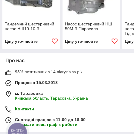
Тандемний шестерневий
Насос шестерневий НШ
Танд
насос НШ10-10-3
50М-3 Гідросила
нас
Гідр
Ціну уточнюйте
Ціну уточнюйте
Цін
Про нас
93% позитивних з 14 відгуків за рік
Працює з 15.03.2013
м. Тарасовка
Київська область, Тарасовка, Україна
Контакти
Сьогодні працює з 11:00 до 16:00
Показати весь графік роботи
КНОПКА