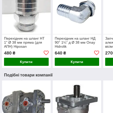
Перехідник на шланг НТ
Перехідник на шланг НД
Запч
1" Ø 38 мм пряма (для
90° 1¼” д Ø 38 мм Onay
алюм
АПН) Hiposan
Hidrolik
вісі
Maki
480
640
270
₴
₴
Купити
Купити
Подібні товари компанії