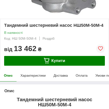
Тандемний шестерневий насос НШ50М-50М-4
В наявності
Код: НШ 50М-50М-4
Роздріб
13 462
від
₴
Купити
Опис
Характеристики
Доставка
Оплата
Умови п
Опис
Тандемний шестерневий насос
НШ50М-50М-4