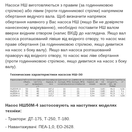
Насоси НШ виготовляються з правим (за годинниковою
стрілкою) або лівим (проти годинникової стрілки) напрямком
обертання ведучого вала. Щоб визначити напрямок
обертання наявного у Вас насоса НШ (якщо Ви не довіряєте
нанесеному маркуванню), необхідно поставити НШ валом
вверхи вхідним отвором (напис ВХІД) до наглядача. Якщо вал
насоса розташований лівіше від вхідного отвору, то насос має
праве обертання (за годинниковою стрілкою, якщо дивитися
на насос з боку валу). Якщо вал насоса розташований
праворуч від вхідного отвору, то насос має ліве обертання
(проти годинниковою стрілкою, якщо дивитися на насос з боку
валу).
Насос НШ50М-4 застосовують на наступних моделях
техніки:
- Трактори: ДТ-175, Т-250, Т-180.
- Навантажувачі: ПЕА-1,0, ЕО-2628.