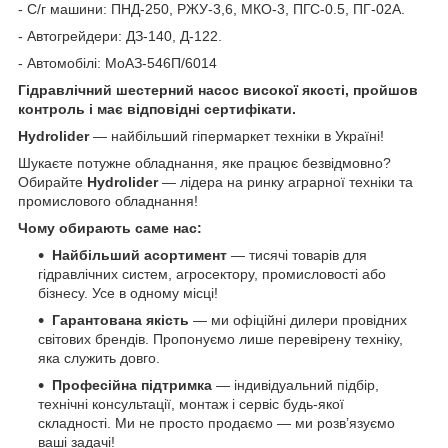
- С/г машини: ПНД-250, РЖУ-3,6, МКО-3, ПГС-0.5, ПГ-02А.
- Автогрейдери: ДЗ-140, Д-122.
- Автомобілі: МоАЗ-546П/6014
Гідравлічний шестерний насос високої якості, пройшов
контроль і має відповідні сертифікати.
Hydrolider
— найбільший гіпермаркет техніки в Україні!
Шукаєте потужне обладнання, яке працює безвідмовно?
Обирайте
Hydrolider
— лідера на ринку аграрної техніки та
промислового обладнання!
Чому обирають саме нас:
Найбільший асортимент
— тисячі товарів для
гідравлічних систем, агросектору, промисловості або
бізнесу. Усе в одному місці!
Гарантована якість
— ми офіційні дилери провідних
світових брендів. Пропонуємо лише перевірену техніку,
яка служить довго.
Професійна підтримка
— індивідуальний підбір,
технічні консультації, монтаж і сервіс будь-якої
складності. Ми не просто продаємо — ми розв’язуємо
ваші задачі!