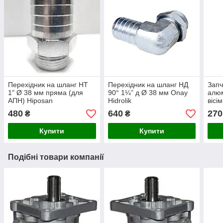
Перехідник на шланг НТ
Перехідник на шланг НД
Запч
1" Ø 38 мм пряма (для
90° 1¼” д Ø 38 мм Onay
алюм
АПН) Hiposan
Hidrolik
вісі
Maki
480
640
270
₴
₴
Купити
Купити
Подібні товари компанії