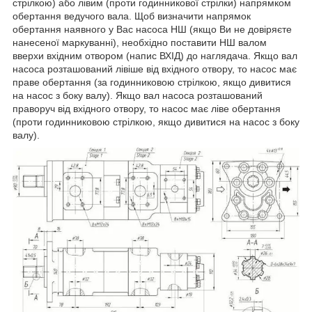
стрілкою) або лівим (проти годинникової стрілки) напрямком
обертання ведучого вала. Щоб визначити напрямок
обертання наявного у Вас насоса НШ (якщо Ви не довіряєте
нанесеної маркуванні), необхідно поставити НШ валом
вверхи вхідним отвором (напис ВХІД) до наглядача. Якщо вал
насоса розташований лівіше від вхідного отвору, то насос має
праве обертання (за годинниковою стрілкою, якщо дивитися
на насос з боку валу). Якщо вал насоса розташований
праворуч від вхідного отвору, то насос має ліве обертання
(проти годинниковою стрілкою, якщо дивитися на насос з боку
валу).