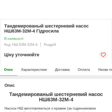
Тандемированый шестерневий насос
НШ63М-32М-4 Гідросила
В наявності
Код: НШ 63М-32М-4
Роздріб
Ціну уточнюйте
Опис
Характеристики
Доставка
Оплата
Умови п
Опис
Тандемированый шестерневий насос
НШ63М-32М-4
Насоси НШ виготовляються з правим (за годинниковою