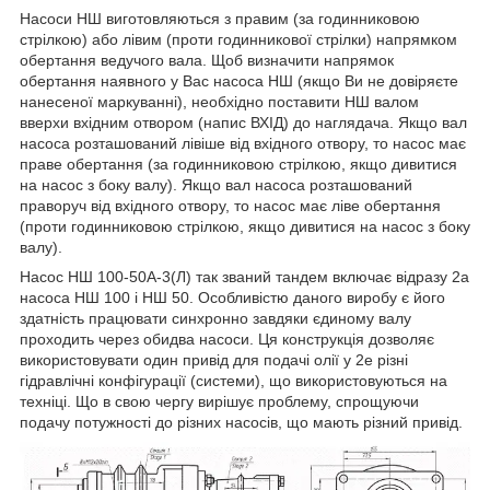
Насоси НШ виготовляються з правим (за годинниковою
стрілкою) або лівим (проти годинникової стрілки) напрямком
обертання ведучого вала. Щоб визначити напрямок
обертання наявного у Вас насоса НШ (якщо Ви не довіряєте
нанесеної маркуванні), необхідно поставити НШ валом
вверхи вхідним отвором (напис ВХІД) до наглядача. Якщо вал
насоса розташований лівіше від вхідного отвору, то насос має
праве обертання (за годинниковою стрілкою, якщо дивитися
на насос з боку валу). Якщо вал насоса розташований
праворуч від вхідного отвору, то насос має ліве обертання
(проти годинниковою стрілкою, якщо дивитися на насос з боку
валу).
Насос НШ 100-50А-3(Л) так званий тандем включає відразу 2а
насоса НШ 100 і НШ 50. Особливістю даного виробу є його
здатність працювати синхронно завдяки єдиному валу
проходить через обидва насоси. Ця конструкція дозволяє
використовувати один привід для подачі олії у 2е різні
гідравлічні конфігурації (системи), що використовуються на
техніці. Що в свою чергу вирішує проблему, спрощуючи
подачу потужності до різних насосів, що мають різний привід.