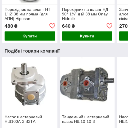
Перехідник на шланг НТ
Перехідник на шланг НД
Запч
1" Ø 38 мм пряма (для
90° 1¼” д Ø 38 мм Onay
алюм
АПН) Hiposan
Hidrolik
вісі
Maki
480
640
270
₴
₴
Купити
Купити
Подібні товари компанії
Насос шестерневий
Тандемний шестерневий
Нас
НШ100А-З ВЗТА
насос НШ10-10-3
НШ1