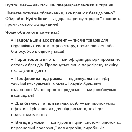
Hydrolider
— найбільший гіпермаркет техніки в Україні!
Шукаєте потужне обладнання, яке працює безвідмовно?
Обирайте
Hydrolider
— лідера на ринку аграрної техніки та
промислового обладнання!
Чому обирають саме нас:
Найбільший асортимент
— тисячі товарів для
гідравлічних систем, агросектору, промисловості або
бізнесу. Усе в одному місці!
Гарантована якість
— ми офіційні дилери провідних
світових брендів. Пропонуємо лише перевірену техніку,
яка служить довго.
Професійна підтримка
— індивідуальний підбір,
технічні консультації, монтаж і сервіс будь-якої
складності. Ми не просто продаємо — ми розв’язуємо
ваші задачі!
Для бізнесу та приватних осіб
— ми пропонуємо
ефективні рішення як для підприємств, так і для
приватних клієнтів.
Вигідні умови
— конкурентні ціни, системи знижок та
персональні пропозиції для аграріїв, виробників,