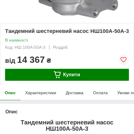
Тандемний шестерневий насос НШ100А-50А-3
В наявності
Код: НШ 100А-50А-3
Роздріб
14 367
від
₴
Купити
Опис
Характеристики
Доставка
Оплата
Умови п
Опис
Тандемний шестерневий насос
НШ100А-50А-3