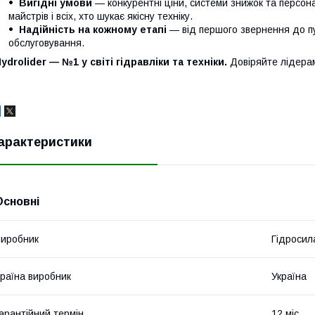
Вигідні умови
— конкурентні ціни, системи знижок та персонал
майстрів і всіх, хто шукає якісну техніку.
Надійність на кожному етапі
— від першого звернення до п
обслуговування.
ydrolider — №1 у світі гідравліки та техніки.
Довіряйте лідера
арактеристики
Основні
иробник
Гідросил
раїна виробник
Україна
арантійний термін
12 міс