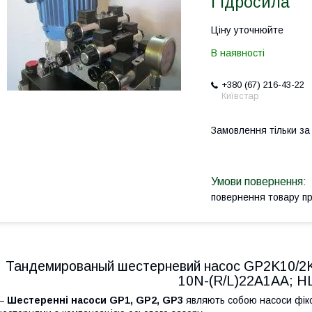
Гідросила
Ціну уточнюйте
В наявності
+380 (67) 216-43-22
Київстар
Замовлення тільки з
повернення товару п
Тандемированый шестерневий насос GP2K10/2
10N-(R/L)22A1AA; Н
—
Шестеренні насоси GP1, GP2, GP3
являють собою насоси фікс