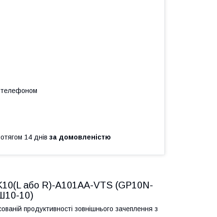
а телефоном
ротягом 14 днів
за домовленістю
K10(L або R)-A101AA-VTS (GP10N-
Ш10-10)
ованій продуктивності зовнішнього зачеплення з