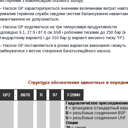
естернями з компенсацією осьового зазору.
 Насоси GP характеризуються значними величинами витрат навіть п
ривалим терміном служби завдяки системі балансування наванта
авантаження не допускаються.
 Насоси GP поділяються на три типорозміри продуктивністю
ідповідно 9.1, 27.9 і 87.6 см 3/об і робочими тисками до 250 бар (в
тандартному варіанті) і до 310 бар (у варіанті високого тиску "Н").
 Насоси GP поставляються в різних варіантах виконання і можуть
омбінуватися з метою створення багатосекційного насоса.