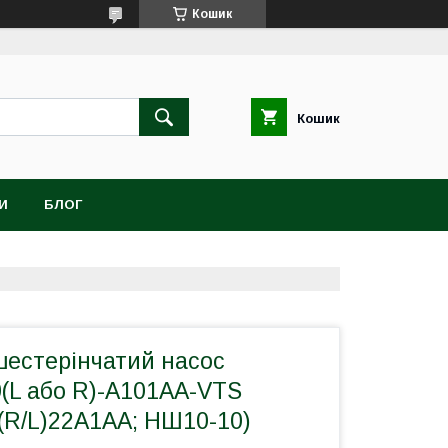
Кошик
Кошик
И
БЛОГ
естерінчатий насос
(L або R)-A101AA-VTS
(R/L)22A1AA; НШ10-10)