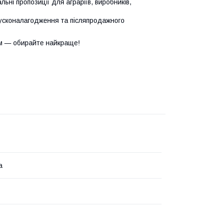
ьні пропозиції для аграріїв, виробників,
усконалагодження та післяпродажного
м — обирайте найкраще!
а