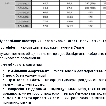
ідравлічний шестерний насос високої якості, пройшов контр
ydrolider
— найбільший гіпермаркет техніки в Україні!
укаєте потужне обладнання, яке працює безвідмовно? Обирайте
ромислового обладнання!
Чому обирають саме нас:
Найбільший асортимент
— тисячі товарів для гідравлічних 
бізнесу. Усе в одному місці!
Гарантована якість
— ми офіційні дилери провідних світови
техніку, яка служить довго.
Професійна підтримка
— індивідуальний підбір, технічні кон
складності. Ми не просто продаємо — ми розв’язуємо ваші задачі
Для бізнесу та приватних осіб
— ми пропонуємо ефективні р
приватних клієнтів.