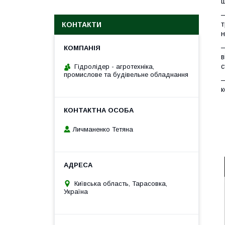
ш
—
т
КОНТАКТИ
н
—
в
с
Гідролідер - агротехніка,
промислове та будівельне обладнання
—
к
Личманенко Тетяна
Київська область, Тарасовка,
Україна