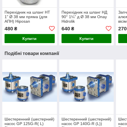
Перехідник на шланг НТ
Перехідник на шланг НД
Запч
1" Ø 38 мм пряма (для
90° 1¼” д Ø 38 мм Onay
алюм
АПН) Hiposan
Hidrolik
вісі
Maki
480
640
270
₴
₴
Купити
Купити
Подібні товари компанії
Шестеренний (шестерний)
Шестеренний (шестерний)
Шест
насос GP 125G-R( L)
насос GP 140G-R (L))
насо