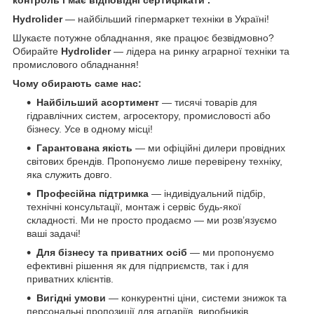
контроль і має відповідні сертифікати .
Hydrolider
— найбільший гіпермаркет техніки в Україні!
Шукаєте потужне обладнання, яке працює безвідмовно?
Обирайте
Hydrolider
— лідера на ринку аграрної техніки та
промислового обладнання!
Чому обирають саме нас:
Найбільший асортимент
— тисячі товарів для
гідравлічних систем, агросектору, промисловості або
бізнесу. Усе в одному місці!
Гарантована якість
— ми офіційні дилери провідних
світових брендів. Пропонуємо лише перевірену техніку,
яка служить довго.
Професійна підтримка
— індивідуальний підбір,
технічні консультації, монтаж і сервіс будь-якої
складності. Ми не просто продаємо — ми розв’язуємо
ваші задачі!
Для бізнесу та приватних осіб
— ми пропонуємо
ефективні рішення як для підприємств, так і для
приватних клієнтів.
Вигідні умови
— конкурентні ціни, системи знижок та
персональні пропозиції для аграріїв, виробників,