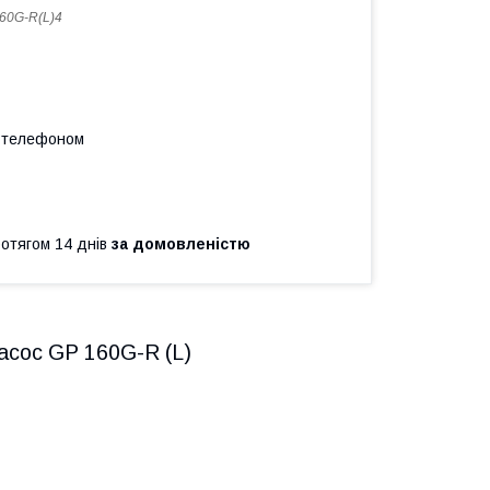
60G-R(L)4
а телефоном
ротягом 14 днів
за домовленістю
сос GP 160G-R (L)