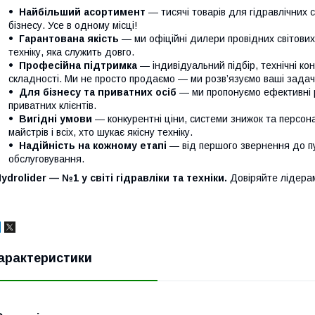
Найбільший асортимент
— тисячі товарів для гідравлічних 
бізнесу. Усе в одному місці!
Гарантована якість
— ми офіційні дилери провідних світови
техніку, яка служить довго.
Професійна підтримка
— індивідуальний підбір, технічні кон
складності. Ми не просто продаємо — ми розв’язуємо ваші задачі
Для бізнесу та приватних осіб
— ми пропонуємо ефективні р
приватних клієнтів.
Вигідні умови
— конкурентні ціни, системи знижок та персонал
майстрів і всіх, хто шукає якісну техніку.
Надійність на кожному етапі
— від першого звернення до п
обслуговування.
ydrolider — №1 у світі гідравліки та техніки.
Довіряйте лідера
арактеристики