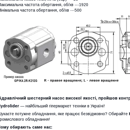
аксимальна частота обертання, об/хв ---1920
інімальна частота обертання, об/хв ---500
ідравлічний шестерний насос високої якості, пройшов контр
ydrolider
— найбільший гіпермаркет техніки в Україні!
укаєте потужне обладнання, яке працює безвідмовно? Обирайте
ромислового обладнання!
Чому обирають саме нас: