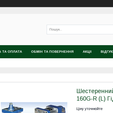
 ТА ОПЛАТА
ОБМІН ТА ПОВЕРНЕННЯ
АКЦІІ
ВІДГУК
Шестеренний
160G-R (L) Г
Ціну уточнюйте