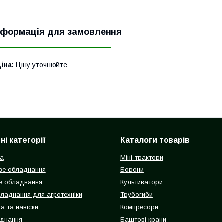
нформація для замовлення
іна:
Ціну уточнюйте
і категорії
Каталоги товарів
ка
Міні-трактори
ве обладнання
Борони
е обладнання
Культиватори
бладнання для агротехніки
Трубогиби
а та навіски
Компресори
аднання
Баштові крани