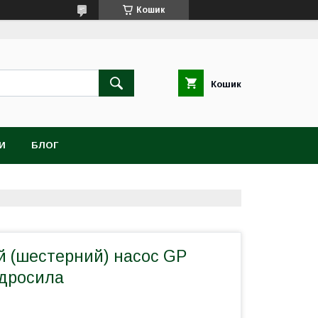
Кошик
Кошик
И
БЛОГ
 (шестерний) насос GP
ідросила