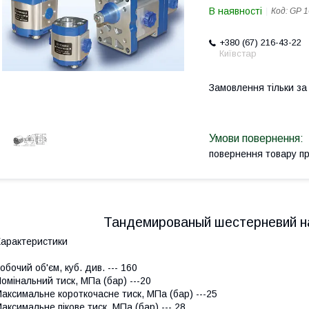
В наявності
Код:
GP 1
+380 (67) 216-43-22
Київстар
Замовлення тільки з
повернення товару п
Тандемированый шестерневий на
арактеристики
обочий об'єм, куб. див. --- 160
омінальний тиск, МПа (бар) ---20
аксимальне короткочасне тиск, МПа (бар) ---25
аксимальне пікове тиск, МПа (бар) --- 28