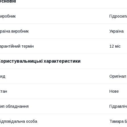
Основні
иробник
Гідросил
раїна виробник
Україна
арантійний термін
12 міс
Користувальницькі характеристики
Вид
Оригінал
Стан
Нове
ип обладнання
Гідравліч
ідповідальна особа
Тамара 