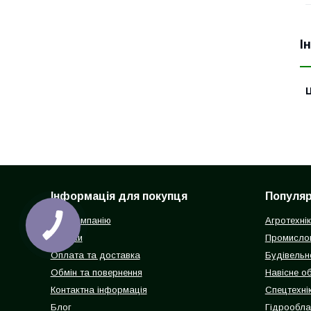
І
Ц
Інформація для покупця
Популярн
Про компанію
Агротехні
Відгуки
Промисло
Оплата та доставка
Будівельн
Обмін та повернення
Навісне о
Контактна інформація
Спецтехнік
Блог
Гідрообл