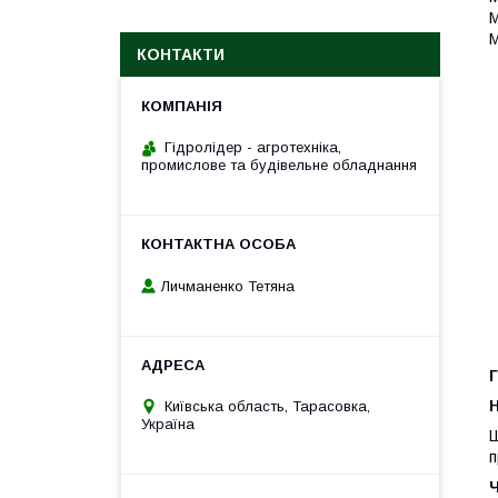
М
М
КОНТАКТИ
Гідролідер - агротехніка,
промислове та будівельне обладнання
Личманенко Тетяна
Г
H
Київська область, Тарасовка,
Україна
Ш
п