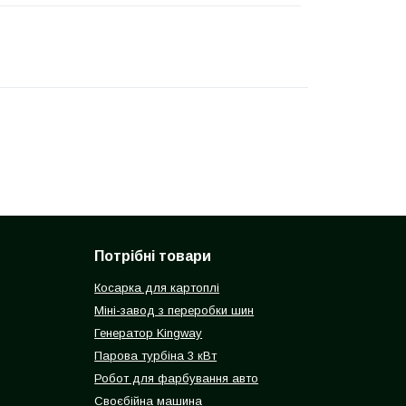
Потрібні товари
Косарка для картоплі
Міні-завод з переробки шин
Генератор Kingway
Парова турбіна 3 кВт
Робот для фарбування авто
Своєбійна машина