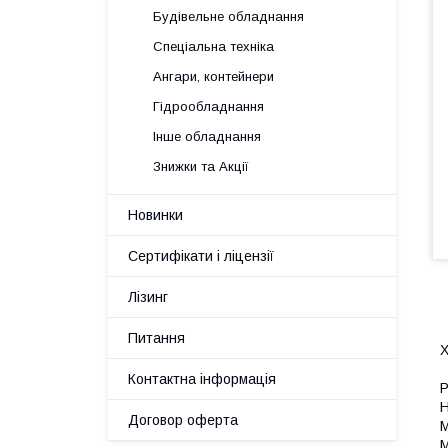
Будівельне обладнання
Спеціальна техніка
Ангари, контейнери
Гідрообладнання
Інше обладнання
Знижки та Акції
Новинки
Сертифікати і ліцензії
Лізинг
Питання
Х
Контактна інформація
Р
Н
Договор оферта
М
М