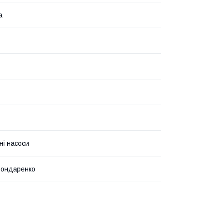
а
ні насоси
Бондаренко