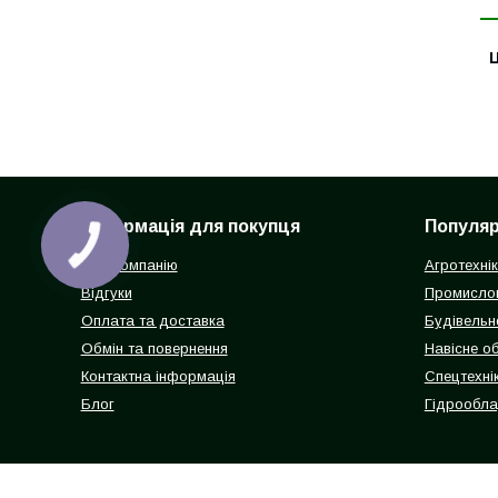
Ц
Інформація для покупця
Популярн
Про компанію
Агротехні
Відгуки
Промисло
Оплата та доставка
Будівельн
Обмін та повернення
Навісне о
Контактна інформація
Спецтехнік
Блог
Гідрообл