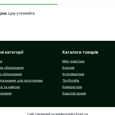
іна:
Ціну уточнюйте
і категорії
Каталоги товарів
ка
Міні-трактори
ве обладнання
Борони
е обладнання
Культиватори
бладнання для агротехніки
Трубогиби
а та навіски
Компресори
аднання
Баштові крани
Сайт створений на маркетплейсі
Prom.ua