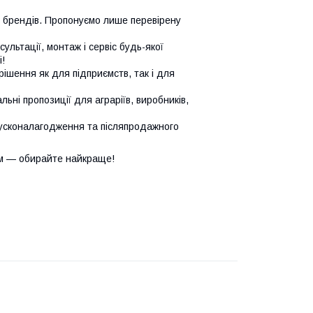
х брендів. Пропонуємо лише перевірену
сультації, монтаж і сервіс будь-якої
!
ішення як для підприємств, так і для
ьні пропозиції для аграріїв, виробників,
усконалагодження та післяпродажного
м — обирайте найкраще!