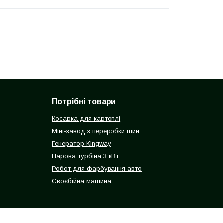
Потрібні товари
Косарка для картоплі
Міні-завод з переробки шин
Генератор Kingway
Парова турбіна 3 кВт
Робот для фарбування авто
Своєбійна машина