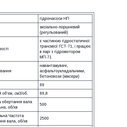
гідронасоси НП
аксіально-поршневий
(регульований)
є частиною гідростатичної
трансмісії ГСТ-71, і працює
вості
в парі з гідромотором
МП-71
навантажувачі,
ування
асфальтоукладальники,
бетоновози (міксери)
69
 об'єм, см3/об.
69,8
а обертання вала
500
ьна, об/хв
льна Частота
2500
ня вала, об/хв