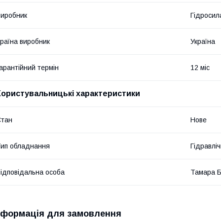
иробник
Гідросил
раїна виробник
Україна
арантійний термін
12 міс
Користувальницькі характеристики
Стан
Нове
ип обладнання
Гідравліч
ідповідальна особа
Тамара 
нформація для замовлення