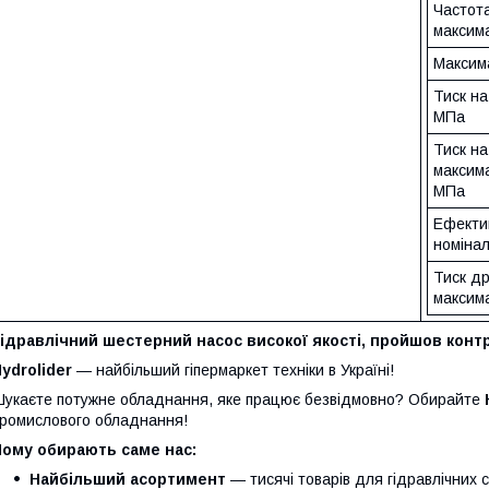
Частот
максима
Максим
Тиск на
МПа
Тиск на
максим
МПа
Ефекти
номінал
Тиск д
максим
ідравлічний шестерний насос високої якості, пройшов контр
ydrolider
— найбільший гіпермаркет техніки в Україні!
укаєте потужне обладнання, яке працює безвідмовно? Обирайте
ромислового обладнання!
Чому обирають саме нас:
Найбільший асортимент
— тисячі товарів для гідравлічних 