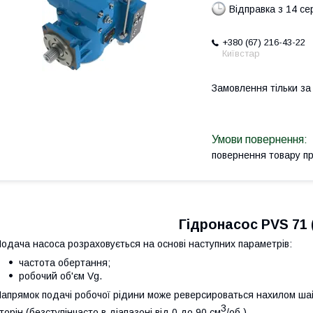
Відправка з 14 се
+380 (67) 216-43-22
Київстар
Замовлення тільки з
повернення товару п
Гідронасос PVS 71 
одача насоса розраховується на основі наступних параметрів:
частота обертання;
робочий об'єм Vg.
апрямок подачі робочої рідини може реверсироваться нахилом шай
3
торін (безступінчасто в діапазоні від 0 до 90 см
/об.).