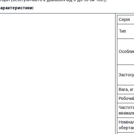
Характеристики:
Серія
Тип
Особли
Застос
Вага, кг
Робочий
Частот
мінімал
Номіна
обертан