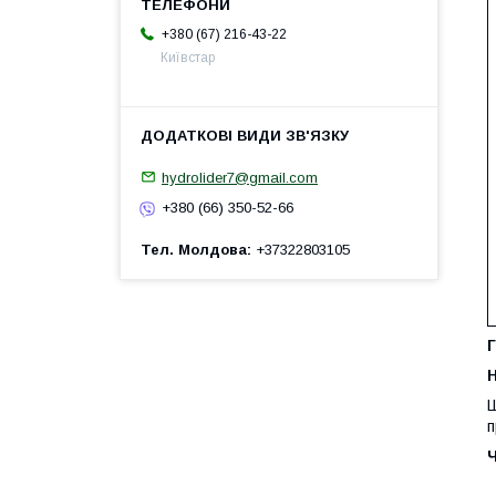
+380 (67) 216-43-22
Київстар
hydrolider7@gmail.com
+380 (66) 350-52-66
Тел. Молдова
+37322803105
Г
H
Ш
п