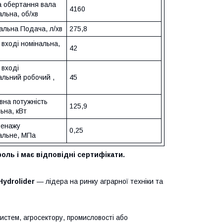
а обертання вала
4160
льна, об/хв
альна Подача, л/хв
275,8
 вході номінальна,
42
 вході
альний робочий ,
45
вна потужність
125,9
ьна, кВт
ренажу
0,25
альне, МПа
оль і має відповідні сертифікати.
Hydrolider
— лідера на ринку аграрної техніки та
систем, агросектору, промисловості або