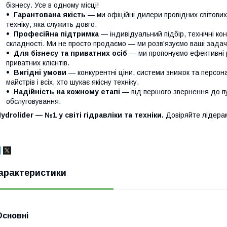
бізнесу. Усе в одному місці!
Гарантована якість
— ми офіційні дилери провідних світови
техніку, яка служить довго.
Професійна підтримка
— індивідуальний підбір, технічні кон
складності. Ми не просто продаємо — ми розв’язуємо ваші задачі
Для бізнесу та приватних осіб
— ми пропонуємо ефективні р
приватних клієнтів.
Вигідні умови
— конкурентні ціни, системи знижок та персонал
майстрів і всіх, хто шукає якісну техніку.
Надійність на кожному етапі
— від першого звернення до п
обслуговування.
ydrolider — №1 у світі гідравліки та техніки.
Довіряйте лідера
арактеристики
Основні