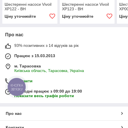
Шестеренні насоси Vivoil
Шестеренні насоси Vivoil
Шест
XP122 - ВН
XP123 - ВН
XP0
Ціну уточнюйте
Ціну уточнюйте
Цін
Про нас
93% позитивних з 14 відгуків за рік
Працює з 15.03.2013
м. Тарасовка
Київська область, Тарасовка, Україна
Контакти
КНОПКА
ЗВ'ЯЗКУ
Сьогодні працює з 09:00 до 19:00
Показати весь графік роботи
Про нас
Контакти