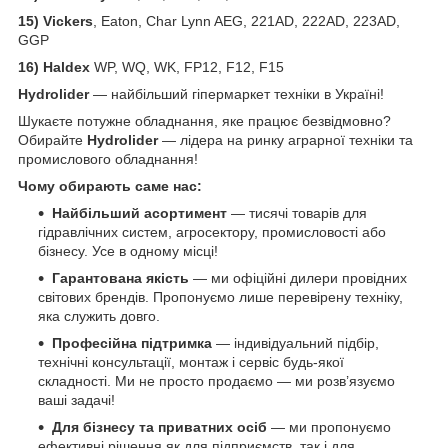
15) Vickers
, Eaton, Char Lynn AEG, 221AD, 222AD, 223AD,
GGP
16) Haldex
WP, WQ, WK, FP12, F12, F15
Hydrolider
— найбільший гіпермаркет техніки в Україні!
Шукаєте потужне обладнання, яке працює безвідмовно?
Обирайте
Hydrolider
— лідера на ринку аграрної техніки та
промислового обладнання!
Чому обирають саме нас:
Найбільший асортимент
— тисячі товарів для
гідравлічних систем, агросектору, промисловості або
бізнесу. Усе в одному місці!
Гарантована якість
— ми офіційні дилери провідних
світових брендів. Пропонуємо лише перевірену техніку,
яка служить довго.
Професійна підтримка
— індивідуальний підбір,
технічні консультації, монтаж і сервіс будь-якої
складності. Ми не просто продаємо — ми розв’язуємо
ваші задачі!
Для бізнесу та приватних осіб
— ми пропонуємо
ефективні рішення як для підприємств, так і для