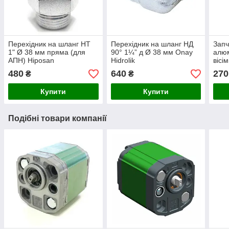
Перехідник на шланг НТ
Перехідник на шланг НД
Запч
1" Ø 38 мм пряма (для
90° 1¼” д Ø 38 мм Onay
алюм
АПН) Hiposan
Hidrolik
вісі
Maki
480
640
270
₴
₴
Купити
Купити
Подібні товари компанії