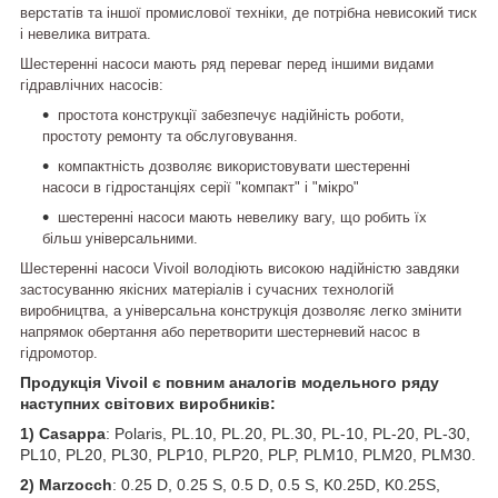
верстатів та іншої промислової техніки, де потрібна невисокий тиск
і невелика витрата.
Шестеренні насоси мають ряд переваг перед іншими видами
гідравлічних насосів:
простота конструкції забезпечує надійність роботи,
простоту ремонту та обслуговування.
компактність дозволяє використовувати шестеренні
насоси в гідростанціях серії "компакт" і "мікро"
шестеренні насоси мають невелику вагу, що робить їх
більш універсальними.
Шестеренні насоси
Vivoil
володіють високою надійністю завдяки
застосуванню якісних матеріалів і сучасних технологій
виробництва, а універсальна конструкція дозволяє легко змінити
напрямок обертання або перетворити шестерневий насос в
гідромотор.
Продукція Vivoil є повним аналогів модельного ряду
наступних світових виробників:
1) Casappa
: Polaris, PL.10, PL.20, PL.30, PL-10, PL-20, PL-30,
PL10, PL20, PL30, PLP10, PLP20, PLP, PLM10, PLM20, PLM30.
2) Marzocch
: 0.25 D, 0.25 S, 0.5 D, 0.5 S, K0.25D, K0.25S,