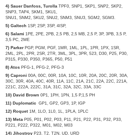
4)
Sauer Danfoss, Turolla
TPF0, SNP1, SKP1, SNP2, SKP2,
SNP3, TAP4, SKM1, SKU1,
SNU1, SNM2, SKU2, SNU2, SNM3, SNU3, SGM2, SGM3.
5) Galtech
1SP, 2SP, 3SP, 4ISP,
6) Salami
1PE, 2PE, 2PB, 2,5 PB, 2,5 MB, 2,5 P, 3P, 3PB, 3,5 P,
3,5 PC, 2ME
7) Parker
PGP, PGM, PGF, 1MR, 1ML, 1PL, 1PR, 1PX, 1SR,
2ML, 2PL, 2PR, 2SR, 2TR, 3ML, 3PL, 3PR, 523, D30, P25, P30,
P315, P330, P350, P365, P50, P51
8) Atos
PFG-1, PFG-2, PFG-3
9) Caproni
00A, 00C, 00R, 10A, 10C, 10R, 20A, 20C, 20R, 30A,
30C, 30R, 40A, 40C, 40R, 11A, 11C, 21A, 21C, 22A, 22C, 221A,
221C, 222A, 222C, 31A, 31C, 32A, 32C, 33A, 33C
10) David Brown
0P1, 1PH, 1PN, 1,5 P,1,5 PH
11) Duplomatic
GP1, GP2, GP3, 1P, IGP
12) Roquet
1M, 1LO, 1L0, 1L, 1PLA, 1PLC
13) Meta
P05, P01, P02, P03, P11, P21, P22, P31, P32, P33,
P221, P222, P322, M01, M02, M03
14) Jihostroy
P23, T2, T2N, UD, URD