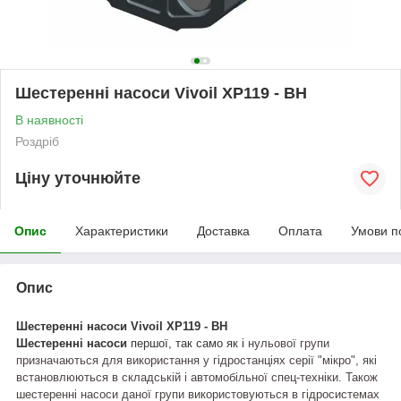
Шестеренні насоси Vivoil XP119 - ВН
В наявності
Роздріб
Ціну уточнюйте
Опис
Характеристики
Доставка
Оплата
Умови п
Опис
Шестеренні насоси
Vivoil
XP
119 - ВН
Шестеренні насоси
першої,
так само як і
нульової групи
призначаються для використання у гідростанціях серії "мікро", які
встановлюються в складській і автомобільної спец-техніки. Також
шестеренні насоси даної групи використовуються в гідросистемах