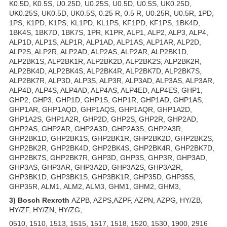
K0.5D, K0.5S, U0.25D, U0.25S, U0.5D, U0.5S, UK0.25D,
UK0.25S, UK0.5D, UK0.5S, 0.25 R, 0.5 R, U0.25R, U0.5R, 1PD,
1PS, K1PD, K1PS, KL1PD, KL1PS, KF1PD, KF1PS, 1BK4D,
1BK4S, 1BK7D, 1BK7S, 1PR, K1PR, ALP1, ALP2, ALP3, ALP4,
ALP1D, ALP1S, ALP1R, ALP1AD, ALP1AS, ALP1AR, ALP2D,
ALP2S, ALP2R, ALP2AD, ALP2AS, ALP2AR, ALP2BK1D,
ALP2BK1S, ALP2BK1R, ALP2BK2D, ALP2BK2S, ALP2BK2R,
ALP2BK4D, ALP2BK4S, ALP2BK4R, ALP2BK7D, ALP2BK7S,
ALP2BK7R, ALP3D, ALP3S, ALP3R, ALP3AD, ALP3AS, ALP3AR,
ALP4D, ALP4S, ALP4AD, ALP4AS, ALP4ED, ALP4ES, GHP1,
GHP2, GHP3, GHP1D, GHP1S, GHP1R, GHP1AD, GHP1AS,
GHP1AR, GHP1AQD, GHP1AQS, GHP1AQR, GHP1A2D,
GHP1A2S, GHP1A2R, GHP2D, GHP2S, GHP2R, GHP2AD,
GHP2AS, GHP2AR, GHP2A3D, GHP2A3S, GHP2A3R,
GHP2BK1D, GHP2BK1S, GHP2BK1R, GHP2BK2D, GHP2BK2S,
GHP2BK2R, GHP2BK4D, GHP2BK4S, GHP2BK4R, GHP2BK7D,
GHP2BK7S, GHP2BK7R, GHP3D, GHP3S, GHP3R, GHP3AD,
GHP3AS, GHP3AR, GHP3A2D, GHP3A2S, GHP3A2R,
GHP3BK1D, GHP3BK1S, GHP3BK1R, GHP35D, GHP35S,
GHP35R, ALM1, ALM2, ALM3, GHM1, GHM2, GHM3,
3)
Bosch Rexroth
AZPB, AZPS,AZPF, AZPN, AZPG, HY/ZB,
HY/ZF, HY/ZN, HY/ZG;
0510, 1510, 1513, 1515, 1517, 1518, 1520, 1530, 1900, 2916