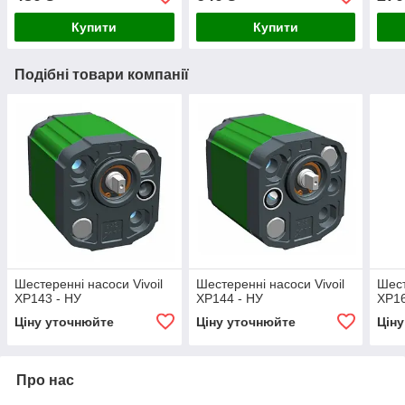
Купити
Купити
Подібні товари компанії
Шестеренні насоси Vivoil
Шестеренні насоси Vivoil
Шест
XP143 - НУ
XP144 - НУ
XP16
Ціну уточнюйте
Ціну уточнюйте
Цін
Про нас