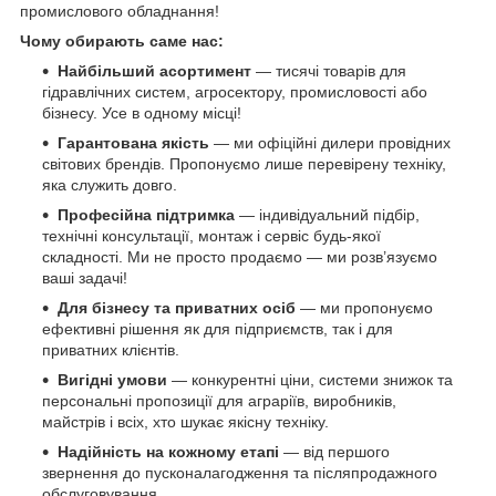
промислового обладнання!
Чому обирають саме нас:
Найбільший асортимент
— тисячі товарів для
гідравлічних систем, агросектору, промисловості або
бізнесу. Усе в одному місці!
Гарантована якість
— ми офіційні дилери провідних
світових брендів. Пропонуємо лише перевірену техніку,
яка служить довго.
Професійна підтримка
— індивідуальний підбір,
технічні консультації, монтаж і сервіс будь-якої
складності. Ми не просто продаємо — ми розв’язуємо
ваші задачі!
Для бізнесу та приватних осіб
— ми пропонуємо
ефективні рішення як для підприємств, так і для
приватних клієнтів.
Вигідні умови
— конкурентні ціни, системи знижок та
персональні пропозиції для аграріїв, виробників,
майстрів і всіх, хто шукає якісну техніку.
Надійність на кожному етапі
— від першого
звернення до пусконалагодження та післяпродажного
обслуговування.