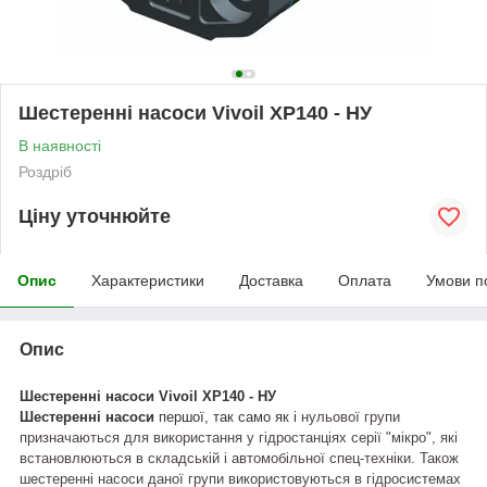
Шестеренні насоси Vivoil XP140 - НУ
В наявності
Роздріб
Ціну уточнюйте
Опис
Характеристики
Доставка
Оплата
Умови п
Опис
Шестеренні насоси
Vivoil
XP
140
-
НУ
Шестеренні насоси
першої,
так само як і
нульової групи
призначаються для використання у гідростанціях серії "мікро", які
встановлюються в складській і автомобільної спец-техніки. Також
шестеренні насоси даної групи використовуються в гідросистемах