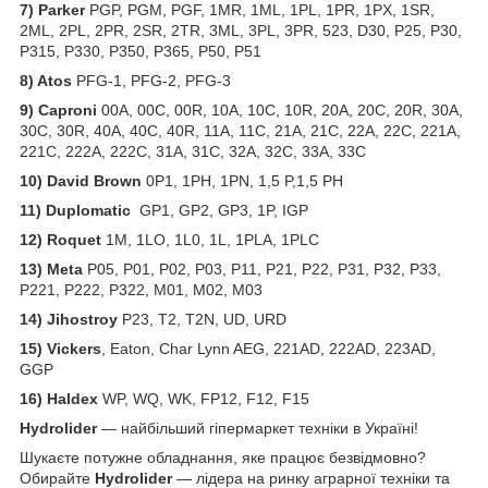
7) Parker
PGP, PGM, PGF, 1MR, 1ML, 1PL, 1PR, 1PX, 1SR,
2ML, 2PL, 2PR, 2SR, 2TR, 3ML, 3PL, 3PR, 523, D30, P25, P30,
P315, P330, P350, P365, P50, P51
8) Atos
PFG-1, PFG-2, PFG-3
9) Caproni
00A, 00C, 00R, 10A, 10C, 10R, 20A, 20C, 20R, 30A,
30C, 30R, 40A, 40C, 40R, 11A, 11C, 21A, 21C, 22A, 22C, 221A,
221C, 222A, 222C, 31A, 31C, 32A, 32C, 33A, 33C
10) David Brown
0P1, 1PH, 1PN, 1,5 P,1,5 PH
11) Duplomatic
GP1, GP2, GP3, 1P, IGP
12) Roquet
1M, 1LO, 1L0, 1L, 1PLA, 1PLC
13) Meta
P05, P01, P02, P03, P11, P21, P22, P31, P32, P33,
P221, P222, P322, M01, M02, M03
14) Jihostroy
P23, T2, T2N, UD, URD
15) Vickers
, Eaton, Char Lynn AEG, 221AD, 222AD, 223AD,
GGP
16) Haldex
WP, WQ, WK, FP12, F12, F15
Hydrolider
— найбільший гіпермаркет техніки в Україні!
Шукаєте потужне обладнання, яке працює безвідмовно?
Обирайте
Hydrolider
— лідера на ринку аграрної техніки та