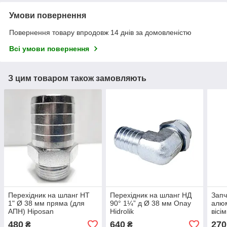
Умови повернення
Повернення товару впродовж 14 днів за домовленістю
Всі умови повернення
З цим товаром також замовляють
Перехідник на шланг НТ
Перехідник на шланг НД
Запч
1" Ø 38 мм пряма (для
90° 1¼” д Ø 38 мм Onay
алюм
АПН) Hiposan
Hidrolik
вісі
Maki
480
640
270
₴
₴