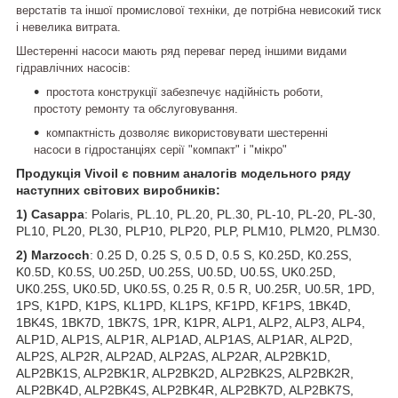
верстатів та іншої промислової техніки, де потрібна невисокий тиск
і невелика витрата.
Шестеренні насоси мають ряд переваг перед іншими видами
гідравлічних насосів:
простота конструкції забезпечує надійність роботи,
простоту ремонту та обслуговування.
компактність дозволяє використовувати шестеренні
насоси в гідростанціях серії "компакт" і "мікро"
Продукція Vivoil є повним аналогів модельного ряду
наступних світових виробників:
1) Casappa
: Polaris, PL.10, PL.20, PL.30, PL-10, PL-20, PL-30,
PL10, PL20, PL30, PLP10, PLP20, PLP, PLM10, PLM20, PLM30.
2) Marzocch
: 0.25 D, 0.25 S, 0.5 D, 0.5 S, K0.25D, K0.25S,
K0.5D, K0.5S, U0.25D, U0.25S, U0.5D, U0.5S, UK0.25D,
UK0.25S, UK0.5D, UK0.5S, 0.25 R, 0.5 R, U0.25R, U0.5R, 1PD,
1PS, K1PD, K1PS, KL1PD, KL1PS, KF1PD, KF1PS, 1BK4D,
1BK4S, 1BK7D, 1BK7S, 1PR, K1PR, ALP1, ALP2, ALP3, ALP4,
ALP1D, ALP1S, ALP1R, ALP1AD, ALP1AS, ALP1AR, ALP2D,
ALP2S, ALP2R, ALP2AD, ALP2AS, ALP2AR, ALP2BK1D,
ALP2BK1S, ALP2BK1R, ALP2BK2D, ALP2BK2S, ALP2BK2R,
ALP2BK4D, ALP2BK4S, ALP2BK4R, ALP2BK7D, ALP2BK7S,