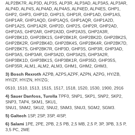
ALP2BK7R, ALP3D, ALP3S, ALP3R, ALP3AD, ALP3AS, ALP3AR,
ALP4D, ALP4S, ALP4AD, ALP4AS, ALP4ED, ALP4ES, GHP1,
GHP2, GHP3, GHP1D, GHP1S, GHP1R, GHP1AD, GHP1AS,
GHP1AR, GHP1AQD, GHP1AQS, GHP1AQR, GHP1A2D,
GHP1A2S, GHP1A2R, GHP2D, GHP2S, GHP2R, GHP2AD,
GHP2AS, GHP2AR, GHP2A3D, GHP2A3S, GHP2A3R,
GHP2BK1D, GHP2BK1S, GHP2BK1R, GHP2BK2D, GHP2BK2S,
GHP2BK2R, GHP2BK4D, GHP2BK4S, GHP2BK4R, GHP2BK7D,
GHP2BK7S, GHP2BK7R, GHP3D, GHP3S, GHP3R, GHP3AD,
GHP3AS, GHP3AR, GHP3A2D, GHP3A2S, GHP3A2R,
GHP3BK1D, GHP3BK1S, GHP3BK1R, GHP35D, GHP35S,
GHP35R, ALM1, ALM2, ALM3, GHM1, GHM2, GHM3,
3)
Bosch Rexroth
AZPB, AZPS,AZPF, AZPN, AZPG, HY/ZB,
HY/ZF, HY/ZN, HY/ZG;
0510, 1510, 1513, 1515, 1517, 1518, 1520, 1530, 1900, 2916
4)
Sauer Danfoss, Turolla
TPF0, SNP1, SKP1, SNP2, SKP2,
SNP3, TAP4, SKM1, SKU1,
SNU1, SNM2, SKU2, SNU2, SNM3, SNU3, SGM2, SGM3.
5) Galtech
1SP, 2SP, 3SP, 4ISP,
6) Salami
1PE, 2PE, 2PB, 2,5 PB, 2,5 MB, 2,5 P, 3P, 3PB, 3,5 P,
3,5 PC, 2ME