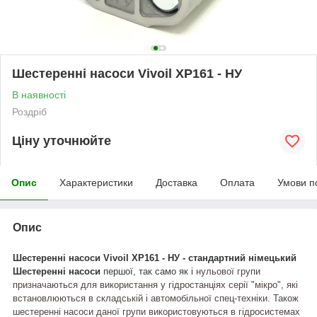
Шестеренні насоси Vivoil XP161 - НУ
В наявності
Роздріб
Ціну уточнюйте
Опис
Характеристики
Доставка
Оплата
Умови п
Опис
Шестеренні насоси
Vivoil
XP
161
-
НУ -
стандартний
німецький
Шестеренні насоси
першої,
так само як і
нульової групи
призначаються для використання у гідростанціях серії "мікро", які
встановлюються в складській і автомобільної спец-техніки. Також
шестеренні насоси даної групи використовуються в гідросистемах