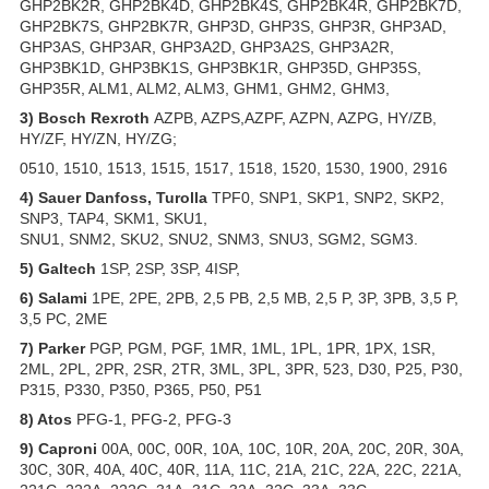
GHP2BK2R, GHP2BK4D, GHP2BK4S, GHP2BK4R, GHP2BK7D,
GHP2BK7S, GHP2BK7R, GHP3D, GHP3S, GHP3R, GHP3AD,
GHP3AS, GHP3AR, GHP3A2D, GHP3A2S, GHP3A2R,
GHP3BK1D, GHP3BK1S, GHP3BK1R, GHP35D, GHP35S,
GHP35R, ALM1, ALM2, ALM3, GHM1, GHM2, GHM3,
3)
Bosch Rexroth
AZPB, AZPS,AZPF, AZPN, AZPG, HY/ZB,
HY/ZF, HY/ZN, HY/ZG;
0510, 1510, 1513, 1515, 1517, 1518, 1520, 1530, 1900, 2916
4)
Sauer Danfoss, Turolla
TPF0, SNP1, SKP1, SNP2, SKP2,
SNP3, TAP4, SKM1, SKU1,
SNU1, SNM2, SKU2, SNU2, SNM3, SNU3, SGM2, SGM3.
5) Galtech
1SP, 2SP, 3SP, 4ISP,
6) Salami
1PE, 2PE, 2PB, 2,5 PB, 2,5 MB, 2,5 P, 3P, 3PB, 3,5 P,
3,5 PC, 2ME
7) Parker
PGP, PGM, PGF, 1MR, 1ML, 1PL, 1PR, 1PX, 1SR,
2ML, 2PL, 2PR, 2SR, 2TR, 3ML, 3PL, 3PR, 523, D30, P25, P30,
P315, P330, P350, P365, P50, P51
8) Atos
PFG-1, PFG-2, PFG-3
9) Caproni
00A, 00C, 00R, 10A, 10C, 10R, 20A, 20C, 20R, 30A,
30C, 30R, 40A, 40C, 40R, 11A, 11C, 21A, 21C, 22A, 22C, 221A,