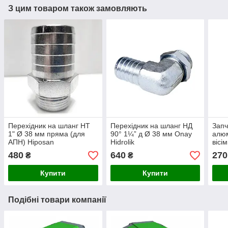
З цим товаром також замовляють
Перехідник на шланг НТ
Перехідник на шланг НД
Запч
1" Ø 38 мм пряма (для
90° 1¼” д Ø 38 мм Onay
алюм
АПН) Hiposan
Hidrolik
вісі
Maki
480
640
270
₴
₴
Купити
Купити
Подібні товари компанії