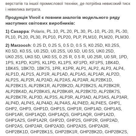
верстатів та іншої промислової техніки, де потрібна невисокий тиск
і невелика витрата.
Продукція Vivoil є повним аналогів модельного ряду
наступних світових виробників:
1) Casappa
: Polaris, PL.10, PL.20, PL.30, PL-10, PL-20, PL-30,
PL10, PL20, PL30, PLP10, PLP20, PLP, PLM10, PLM20, PLM30.
2) Marzocch
: 0.25 D, 0.25 S, 0.5 D, 0.5 S, K0.25D, K0.25S,
K0.5D, K0.5S, U0.25D, U0.25S, U0.5D, U0.5S, UK0.25D,
UK0.25S, UK0.5D, UK0.5S, 0.25 R, 0.5 R, U0.25R, U0.5R, 1PD,
1PS, K1PD, K1PS, KL1PD, KL1PS, KF1PD, KF1PS, 1BK4D,
1BK4S, 1BK7D, 1BK7S, 1PR, K1PR, ALP1, ALP2, ALP3, ALP4,
ALP1D, ALP1S, ALP1R, ALP1AD, ALP1AS, ALP1AR, ALP2D,
ALP2S, ALP2R, ALP2AD, ALP2AS, ALP2AR, ALP2BK1D,
ALP2BK1S, ALP2BK1R, ALP2BK2D, ALP2BK2S, ALP2BK2R,
ALP2BK4D, ALP2BK4S, ALP2BK4R, ALP2BK7D, ALP2BK7S,
ALP2BK7R, ALP3D, ALP3S, ALP3R, ALP3AD, ALP3AS, ALP3AR,
ALP4D, ALP4S, ALP4AD, ALP4AS, ALP4ED, ALP4ES, GHP1,
GHP2, GHP3, GHP1D, GHP1S, GHP1R, GHP1AD, GHP1AS,
GHP1AR, GHP1AQD, GHP1AQS, GHP1AQR, GHP1A2D,
GHP1A2S, GHP1A2R, GHP2D, GHP2S, GHP2R, GHP2AD,
GHP2AS, GHP2AR, GHP2A3D, GHP2A3S, GHP2A3R,
GHP2BK1D, GHP2BK1S, GHP2BK1R, GHP2BK2D, GHP2BK2S,