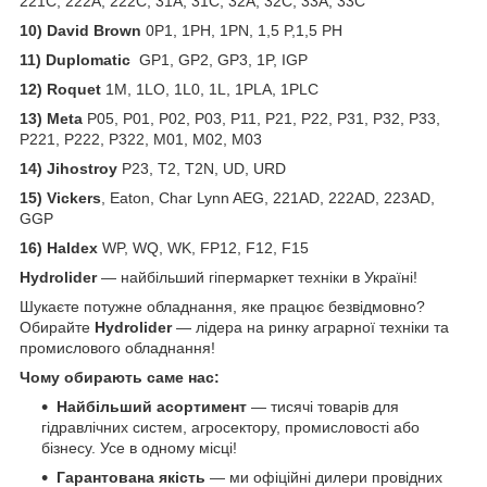
221C, 222A, 222C, 31A, 31C, 32A, 32C, 33A, 33C
10) David Brown
0P1, 1PH, 1PN, 1,5 P,1,5 PH
11) Duplomatic
GP1, GP2, GP3, 1P, IGP
12) Roquet
1M, 1LO, 1L0, 1L, 1PLA, 1PLC
13) Meta
P05, P01, P02, P03, P11, P21, P22, P31, P32, P33,
P221, P222, P322, M01, M02, M03
14) Jihostroy
P23, T2, T2N, UD, URD
15) Vickers
, Eaton, Char Lynn AEG, 221AD, 222AD, 223AD,
GGP
16) Haldex
WP, WQ, WK, FP12, F12, F15
Hydrolider
— найбільший гіпермаркет техніки в Україні!
Шукаєте потужне обладнання, яке працює безвідмовно?
Обирайте
Hydrolider
— лідера на ринку аграрної техніки та
промислового обладнання!
Чому обирають саме нас:
Найбільший асортимент
— тисячі товарів для
гідравлічних систем, агросектору, промисловості або
бізнесу. Усе в одному місці!
Гарантована якість
— ми офіційні дилери провідних