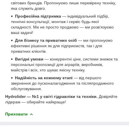
світових брендів. Пропонуємо лише перевірену техніку,
яка служить довго.
Професійна підтримка
— індивідуальний підбір,
технічні консультації, монтаж і сервіс будь-якої
складності. Ми не просто продаємо — ми розв’язуємо
ваші задачі!
Для бізнесу та приватних осіб
— ми пропонуємо
ефективні рішення як для підприємств, так і для
приватних клієнтів.
Вигідні умови
— конкурентні ціни, системи знижок та
персональні пропозиції для аграріїв, виробників,
майстрів і всіх, хто шукає якісну техніку.
Надійність на кожному етапі
— від першого
звернення до пусконалагодження та післяпродажного
обслуговування.
Hydrolider — №1 у світі гідравліки та техніки.
Довіряйте
лідерам — обирайте найкраще!
Приховати