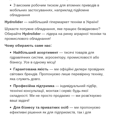
З високим робочим тиском для втомних приводів в
мобільних застосуваннях, наприклад підйомне
обладнання
Hydrolider
— найбільший гіпермаркет техніки в Україні!
Шукаєте потужне обладнання, яке працює безвідмовно?
Обирайте
Hydrolider
— лідера на ринку аграрної техніки та
промислового обладнання!
Чому обирають саме нас:
Найбільший асортимент
— тисячі товарів для
гідравлічних систем, агросектору, промисловості або
бізнесу. Усе в одному місці!
Гарантована якість
— ми офіційні дилери провідних
світових брендів. Пропонуємо лише перевірену техніку,
яка служить довго.
Професійна підтримка
— індивідуальний підбір,
технічні консультації, монтаж і сервіс будь-якої
складності. Ми не просто продаємо — ми розв’язуємо
ваші задачі!
Для бізнесу та приватних осіб
— ми пропонуємо
ефективні рішення як для підприємств, так і для