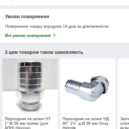
Умови повернення
Повернення товару впродовж 14 днів за домовленістю
Всі умови повернення
З цим товаром також замовляють
Перехідник на шланг НТ
Перехідник на шланг НД
Запч
1" Ø 38 мм пряма (для
90° 1¼” д Ø 38 мм Onay
алюм
АПН) Hiposan
Hidrolik
вісі