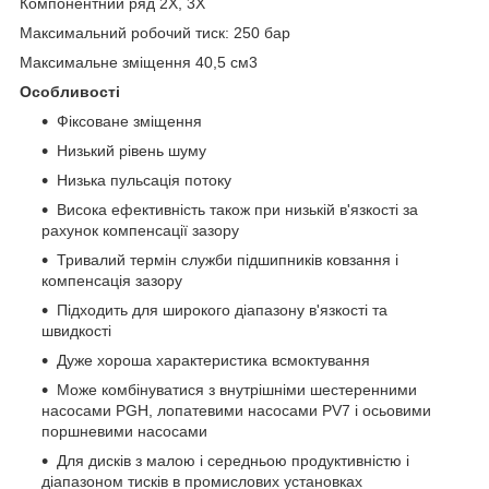
Компонентний ряд 2X, 3X
Максимальний робочий тиск: 250 бар
Максимальне зміщення 40,5 см3
Особливості
Фіксоване зміщення
Низький рівень шуму
Низька пульсація потоку
Висока ефективність також при низькій в'язкості за
рахунок компенсації зазору
Тривалий термін служби підшипників ковзання і
компенсація зазору
Підходить для широкого діапазону в'язкості та
швидкості
Дуже хороша характеристика всмоктування
Може комбінуватися з внутрішніми шестеренними
насосами PGH, лопатевими насосами PV7 і осьовими
поршневими насосами
Для дисків з малою і середньою продуктивністю і
діапазоном тисків в промислових установках