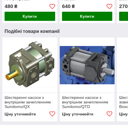
Maki
480
640
270
₴
₴
Купити
Купити
Подібні товари компанії
Шестеренні насоси з
Шестеренні насоси з
Шест
внутрішнім зачепленням
внутрішнім зачепленням
зовн
Sumitomo/QX
Sumitomo/QTD
Bosc
Ціну уточнюйте
Ціну уточнюйте
Цін