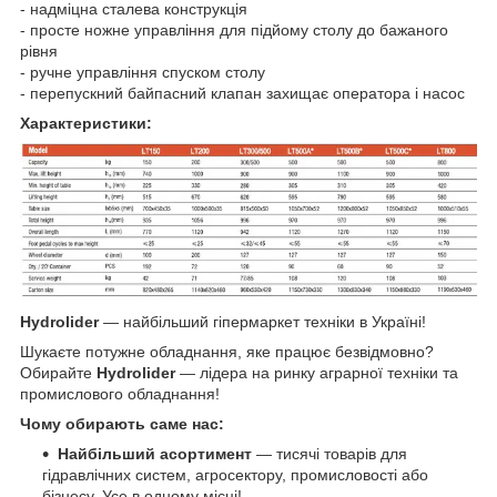
-
надміцна сталева конструкція
- просте ножне управління
для підйому столу до бажаного
рівня
- ручне управління спуском столу
- перепускний байпасний клапан захищає оператора і насос
Характеристики:
Hydrolider
— найбільший гіпермаркет техніки в Україні!
Шукаєте потужне обладнання, яке працює безвідмовно?
Обирайте
Hydrolider
— лідера на ринку аграрної техніки та
промислового обладнання!
Чому обирають саме нас:
Найбільший асортимент
— тисячі товарів для
гідравлічних систем, агросектору, промисловості або
бізнесу. Усе в одному місці!