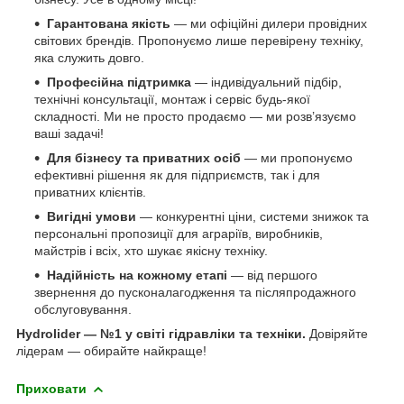
Гарантована якість
— ми офіційні дилери провідних
світових брендів. Пропонуємо лише перевірену техніку,
яка служить довго.
Професійна підтримка
— індивідуальний підбір,
технічні консультації, монтаж і сервіс будь-якої
складності. Ми не просто продаємо — ми розв’язуємо
ваші задачі!
Для бізнесу та приватних осіб
— ми пропонуємо
ефективні рішення як для підприємств, так і для
приватних клієнтів.
Вигідні умови
— конкурентні ціни, системи знижок та
персональні пропозиції для аграріїв, виробників,
майстрів і всіх, хто шукає якісну техніку.
Надійність на кожному етапі
— від першого
звернення до пусконалагодження та післяпродажного
обслуговування.
Hydrolider — №1 у світі гідравліки та техніки.
Довіряйте
лідерам — обирайте найкраще!
Приховати