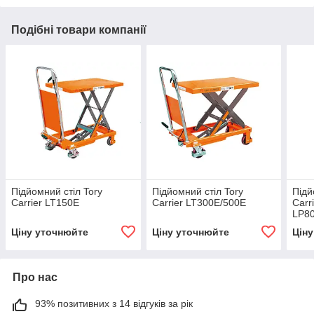
Подібні товари компанії
Підйомний стіл Tory
Підйомний стіл Tory
Підй
Carrier LT150E
Carrier LT300E/500E
Carr
LP8
Ціну уточнюйте
Ціну уточнюйте
Цін
Про нас
93% позитивних з 14 відгуків за рік