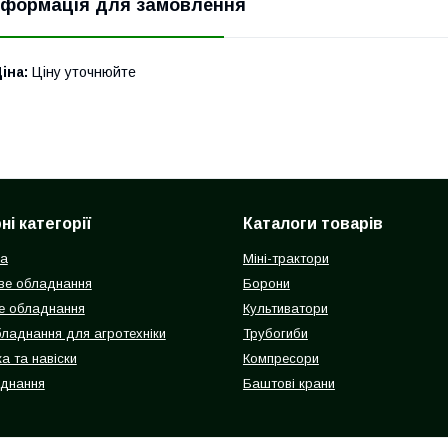
нформація для замовлення
іна:
Ціну уточнюйте
і категорії
Каталоги товарів
ка
Міні-трактори
ве обладнання
Борони
е обладнання
Культиватори
бладнання для агротехніки
Трубогиби
а та навіски
Компресори
аднання
Баштові крани