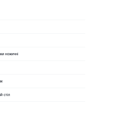
ки ножичні
ак
й стіл