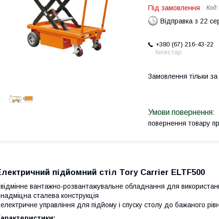
Під замовлення
Код
Відправка з 22 се
+380 (67) 216-43-22
Київстар
Замовлення тільки з
повернення товару п
Електричний підйомний стіл Tory Carrier
ELTF500
-
відмінне вантажно-розвантажувальне обладнання для використання 
-
надміцна сталева конструкція
 електричне управління
для підйому і спуску столу до бажаного рів
Характеристики: