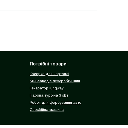
Потрібні товари
Косарка для картоплі
Міні-завод з переробки шин
Генератор Kingway
Парова турбіна 3 кВт
Робот для фарбування авто
Своєбійна машина