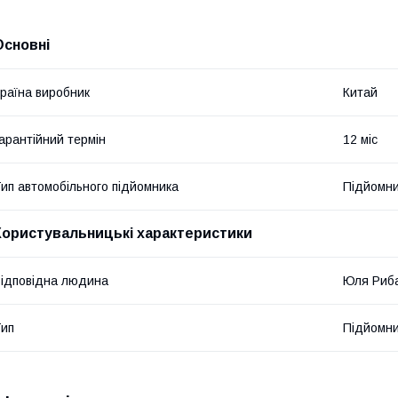
Основні
раїна виробник
Китай
арантійний термін
12 міс
ип автомобільного підйомника
Підйомни
Користувальницькі характеристики
ідповідна людина
Юля Риб
ип
Підйомни