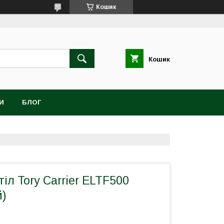
Кошик
Кошик
И
БЛОГ
іл Tory Carrier ELTF500
й)