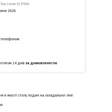
:
Tory Carrier ELTF500
рпня 2026
а телефоном
ротягом 14 днів
за домовленістю
в якості столу подачі на складальної лінії
ня