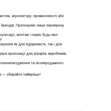
систем, агросектору, промисловості або
х брендів. Пропонуємо лише перевірену
сультації, монтаж і сервіс будь-якої
!
ішення як для підприємств, так і для
ьні пропозиції для аграріїв, виробників,
усконалагодження та післяпродажного
м — обирайте найкраще!