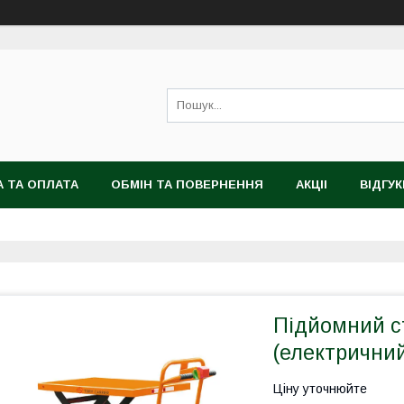
 ТА ОПЛАТА
ОБМІН ТА ПОВЕРНЕННЯ
АКЦІІ
ВІДГУК
Підйомний ст
(електрични
Ціну уточнюйте