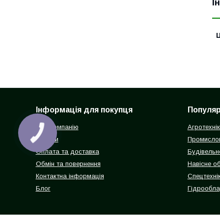
І
Ц
Інформація для покупця
Популярн
Про компанію
Агротехні
Відгуки
Промисло
Оплата та доставка
Будівельн
Обмін та повернення
Навісне о
Контактна інформація
Спецтехнік
Блог
Гідрообл