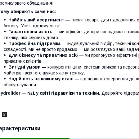
ромислового обладнання!
Чому обирають саме нас:
Найбільший асортимент
— тисячі товарів для гідравлічних 
бізнесу. Усе в одному місці!
Гарантована якість
— ми офіційні дилери провідних світови
техніку, яка служить довго.
Професійна підтримка
— індивідуальний підбір, технічні кон
складності. Ми не просто продаємо — ми розв’язуємо ваші задачі
Для бізнесу та приватних осіб
— ми пропонуємо ефективні р
приватних клієнтів.
Вигідні умови
— конкурентні ціни, системи знижок та персонал
майстрів і всіх, хто шукає якісну техніку.
Надійність на кожному етапі
— від першого звернення до п
обслуговування.
ydrolider — №1 у світі гідравліки та техніки.
Довіряйте лідера
арактеристики