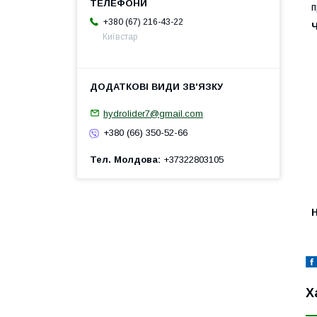
п
+380 (67) 216-43-22
Київстар
hydrolider7@gmail.com
+380 (66) 350-52-66
Тел. Молдова
+37322803105
H
Х