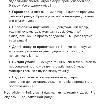
гідравлічних систем, агросектору, промисловості або
бізнесу. Усе в одному місці!
Гарантована якість
— ми офіційні дилери провідних
світових брендів. Пропонуємо лише перевірену техніку,
яка служить довго.
Професійна підтримка
— індивідуальний підбір,
технічні консультації, монтаж і сервіс будь-якої
складності. Ми не просто продаємо — ми розв’язуємо
ваші задачі!
Для бізнесу та приватних осіб
— ми пропонуємо
ефективні рішення як для підприємств, так і для
приватних клієнтів.
Вигідні умови
— конкурентні ціни, системи знижок та
персональні пропозиції для аграріїв, виробників,
майстрів і всіх, хто шукає якісну техніку.
Надійність на кожному етапі
— від першого
звернення до пусконалагодження та післяпродажного
обслуговування.
Hydrolider — №1 у світі гідравліки та техніки.
Довіряйте
лідерам — обирайте найкраще!