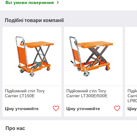
Всі умови повернення
Подібні товари компанії
Підйомний стіл Tory
Підйомний стіл Tory
Підй
Carrier LT150E
Carrier LT300E/500E
Carr
LP8
Ціну уточнюйте
Ціну уточнюйте
Цін
Про нас