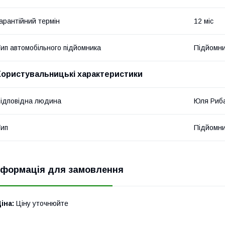
арантійний термін
12 міс
ип автомобільного підйомника
Підйомни
Користувальницькі характеристики
ідповідна людина
Юля Риб
ип
Підйомни
нформація для замовлення
іна:
Ціну уточнюйте