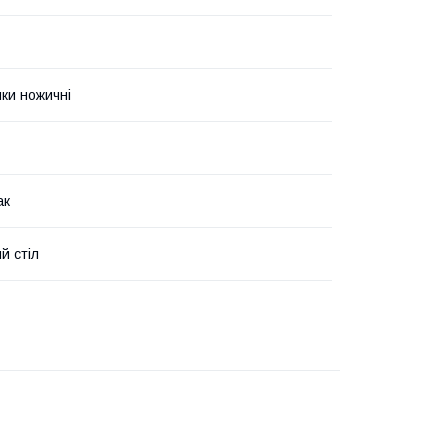
ки ножичні
ак
й стіл