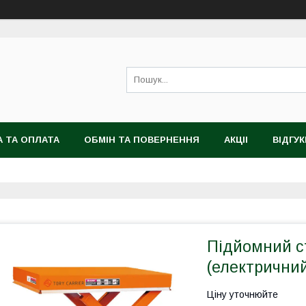
 ТА ОПЛАТА
ОБМІН ТА ПОВЕРНЕННЯ
АКЦІІ
ВІДГУК
Підйомний ст
(електрични
Ціну уточнюйте