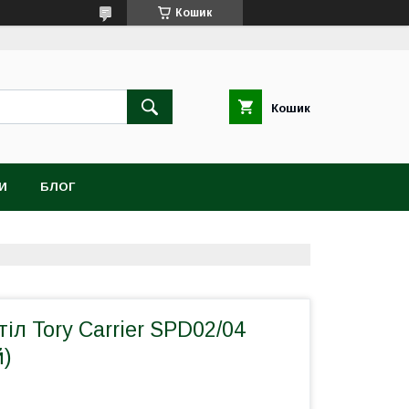
Кошик
Кошик
И
БЛОГ
іл Tory Carrier SPD02/04
й)