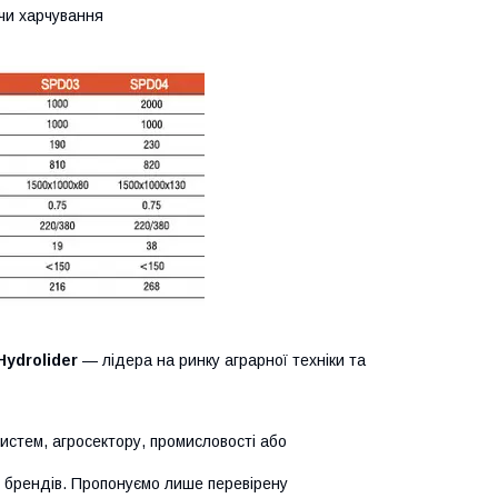
ючи харчування
Hydrolider
— лідера на ринку аграрної техніки та
систем, агросектору, промисловості або
х брендів. Пропонуємо лише перевірену