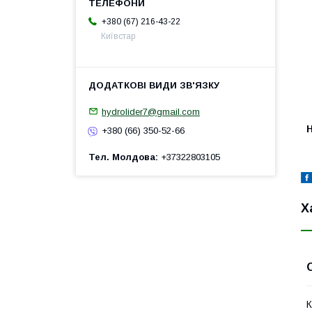
+380 (67) 216-43-22
Київстар
hydrolider7@gmail.com
H
+380 (66) 350-52-66
Тел. Молдова
+37322803105
Х
К