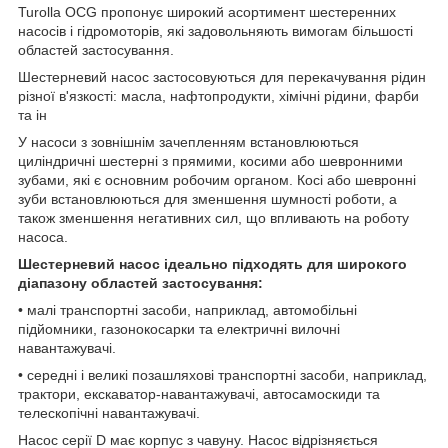
Turolla OCG пропонує широкий асортимент шестеренних
насосів і гідромоторів, які задовольняють вимогам більшості
областей застосування.
Шестерневий насос застосовуються для перекачування рідин
різної в'язкості: масла, нафтопродукти, хімічні рідини, фарби
та ін
У насоси з зовнішнім зачепленням встановлюються
циліндричні шестерні з прямими, косими або шевронними
зубами, які є основним робочим органом. Косі або шевронні
зуби встановлюються для зменшення шумності роботи, а
також зменшення негативних сил, що впливають на роботу
насоса.
Шестерневий насос ідеально підходять для широкого
діапазону областей застосування:
• малі транспортні засоби, наприклад, автомобільні
підйомники, газонокосарки та електричні вилочні
навантажувачі.
• середні і великі позашляхові транспортні засоби, наприклад,
трактори, екскаватор-навантажувачі, автосамоскиди та
телескопічні навантажувачі.
Насос серії D має корпус з чавуну. Насос відрізняється