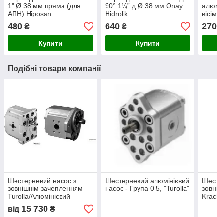
1" Ø 38 мм пряма (для
90° 1¼” д Ø 38 мм Onay
алюм
АПН) Hiposan
Hidrolik
вісі
Maki
480
640
270
₴
₴
Купити
Купити
Подібні товари компанії
Шестерневий насос з
Шестерневий алюмінієвий
Шест
зовнішнім зачепленням
насос - Група 0.5, "Turolla"
зовн
Turolla/Алюмінієвий
Krac
15 730
від
₴