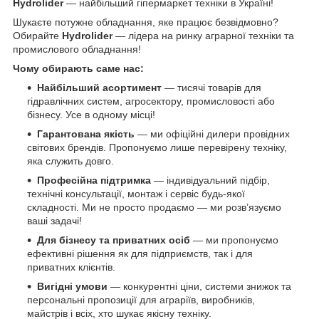
Hydrolider
— найбільший гіпермаркет техніки в Україні!
Шукаєте потужне обладнання, яке працює безвідмовно?
Обирайте
Hydrolider
— лідера на ринку аграрної техніки та
промислового обладнання!
Чому обирають саме нас:
Найбільший асортимент
— тисячі товарів для
гідравлічних систем, агросектору, промисловості або
бізнесу. Усе в одному місці!
Гарантована якість
— ми офіційні дилери провідних
світових брендів. Пропонуємо лише перевірену техніку,
яка служить довго.
Професійна підтримка
— індивідуальний підбір,
технічні консультації, монтаж і сервіс будь-якої
складності. Ми не просто продаємо — ми розв’язуємо
ваші задачі!
Для бізнесу та приватних осіб
— ми пропонуємо
ефективні рішення як для підприємств, так і для
приватних клієнтів.
Вигідні умови
— конкурентні ціни, системи знижок та
персональні пропозиції для аграріїв, виробників,
майстрів і всіх, хто шукає якісну техніку.