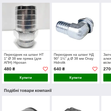
Перехідник на шланг НТ
Перехідник на шланг НД
Запч
1" Ø 38 мм пряма (для
90° 1¼” д Ø 38 мм Onay
алюм
АПН) Hiposan
Hidrolik
вісі
Maki
480
640
270
₴
₴
Купити
Купити
Подібні товари компанії