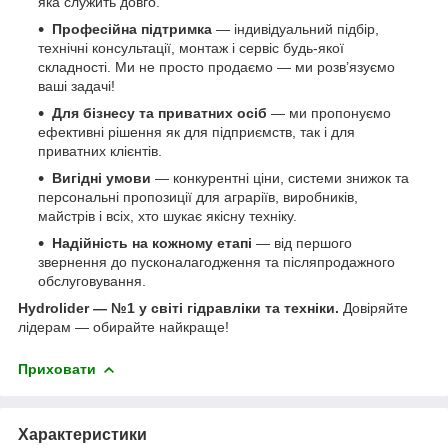
яка служить довго.
Професійна підтримка
— індивідуальний підбір,
технічні консультації, монтаж і сервіс будь-якої
складності. Ми не просто продаємо — ми розв’язуємо
ваші задачі!
Для бізнесу та приватних осіб
— ми пропонуємо
ефективні рішення як для підприємств, так і для
приватних клієнтів.
Вигідні умови
— конкурентні ціни, системи знижок та
персональні пропозиції для аграріїв, виробників,
майстрів і всіх, хто шукає якісну техніку.
Надійність на кожному етапі
— від першого
звернення до пусконалагодження та післяпродажного
обслуговування.
Hydrolider — №1 у світі гідравліки та техніки.
Довіряйте
лідерам — обирайте найкраще!
Приховати
Характеристики