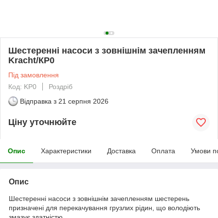
Шестеренні насоси з зовнішнім зачепленням
Kracht/КР0
Під замовлення
Код: KP0
Роздріб
Відправка з
21 серпня 2026
Ціну уточнюйте
Опис
Характеристики
Доставка
Оплата
Умови п
Опис
Шестеренні насоси з зовнішнім зачепленням шестерень
призначені для перекачування грузлих рідин, що володіють
змазує здатністю.