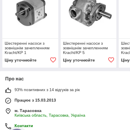
Шестеренні насоси з
Шестеренні насоси з
Шест
зовнішнім зачепленням
зовнішнім зачепленням
зовн
Kracht/KP 1
Kracht/KP 5
Krac
Ціну уточнюйте
Ціну уточнюйте
Цін
Про нас
93% позитивних з 14 відгуків за рік
Працює з 15.03.2013
м. Тарасовка
Київська область, Тарасовка, Україна
Контакти