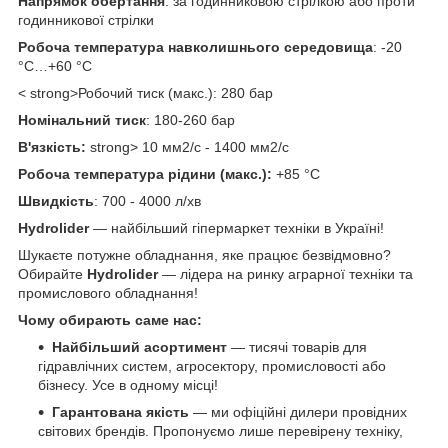
Напрямок обертання
: за годинниковою стрілкою або проти
годинникової стрілки
Робоча температура навколишнього середовища
: -20
°C…+60 °C
< strong>Робочий тиск (макс.): 280 бар
Номінальний тиск
: 180-260 бар
В'язкість:
strong> 10 мм2/с - 1400 мм2/с
Робоча температура рідини (макс.):
+85 °C
Швидкість
: 700 - 4000 л/хв
Hydrolider
— найбільший гіпермаркет техніки в Україні!
Шукаєте потужне обладнання, яке працює безвідмовно?
Обирайте
Hydrolider
— лідера на ринку аграрної техніки та
промислового обладнання!
Чому обирають саме нас:
Найбільший асортимент
— тисячі товарів для
гідравлічних систем, агросектору, промисловості або
бізнесу. Усе в одному місці!
Гарантована якість
— ми офіційні дилери провідних
світових брендів. Пропонуємо лише перевірену техніку,