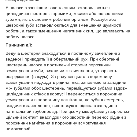
У насоси з зовнішнім зачепленням встановлюються
циліндричні шестерні з прямими, косими або шевронними
зубами, які є основним робочим органом. Косозубі або
шевронні зуби встановлюються для зменшення шумності
роботи, а також зменшення негативних сил, що впливають на
роботу насоса.
Принцип дії:
Ведуча шестерня знаходиться в постійному зачепленні з
веденої і приводить її в обертальний рух. При обертанні
шестерень насоса в протилежні сторони порожнини
всмоктування зуби, виходячи із зачеплення, утворюють
розрідження (вакуум). За рахунок цього в порожнину
всмоктування надходить рідина, яка, заповнюючи западини
між зубцями обох шестерень, переміщується зубами вздовж
циліндричних стінок в корпусі і переноситься з порожнини
усмоктування в порожнину нагнітання, де зуби шестерень,
входячи в зачеплення, виштовхують рідина з западин в
нагнітальний трубопровід. При цьому між зубами утворюється
щільний контакт, внаслідок чого зворотний перенос рідини з
порожнини нагнітання в порожнину всмоктування
неможливий.