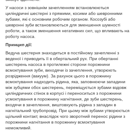
У насоси з зовнішнім зачепленням встановлюються
циліндричні шестерні з прямими, косими або шевронними
зубами, які є основним робочим органом. Косозубі або
шевронні зуби встановлюються для зменшення шумності
роботи, а також зменшення негативних сил, що впливають на
роботу насоса.
Принцип дії:
Ведуча шестерня знаходиться в постійному зачепленні з
веденої і приводить її в обертальний рух. При обертанні
шестерень насоса в протилежні сторони порожнини
всмоктування зуби, виходячи із зачеплення, утворюють
розрідження (вакуум). За рахунок цього в порожнину
всмоктування надходить рідина, яка, заповнюючи западини
між зубцями обох шестерень, переміщується зубами вздовж
циліндричних стінок в корпусі і переноситься з порожнини
усмоктування в порожнину нагнітання, де зуби шестерень,
входячи в зачеплення, виштовхують рідина з западин в
нагнітальний трубопровід. При цьому між зубами утворюється
щільний контакт, внаслідок чого зворотний перенос рідини з
порожнини нагнітання в порожнину всмоктування
неможливий.