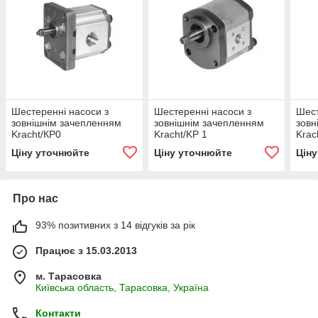
Шестеренні насоси з
Шестеренні насоси з
Шест
зовнішнім зачепленням
зовнішнім зачепленням
зовн
Kracht/КР0
Kracht/KP 1
Krac
Ціну уточнюйте
Ціну уточнюйте
Цін
Про нас
93% позитивних з 14 відгуків за рік
Працює з 15.03.2013
м. Тарасовка
Київська область, Тарасовка, Україна
Контакти