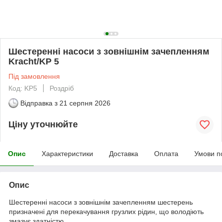
Шестеренні насоси з зовнішнім зачепленням
Kracht/KP 5
Під замовлення
Код: KP5
Роздріб
Відправка з
21 серпня 2026
Ціну уточнюйте
Опис
Характеристики
Доставка
Оплата
Умови п
Опис
Шестеренні насоси з зовнішнім зачепленням шестерень
призначені для перекачування грузлих рідин, що володіють
змазує здатністю.