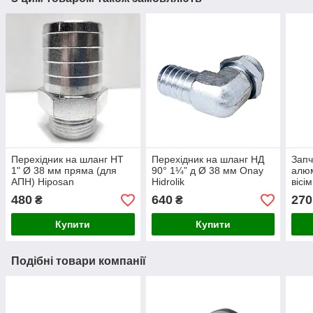
Перехідник на шланг НТ
Перехідник на шланг НД
Запч
1" Ø 38 мм пряма (для
90° 1¼” д Ø 38 мм Onay
алюм
АПН) Hiposan
Hidrolik
вісі
Maki
480
640
270
₴
₴
Купити
Купити
Подібні товари компанії