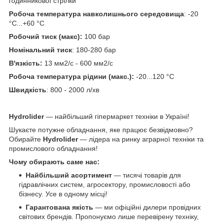
годинникової стрілки
Робоча температура навколишнього середовища
: -20
°C...+60 °C
Робочий тиск (макс):
100 бар
Номінальний тиск
: 180-280 бар
В'язкість:
13 мм2/с - 600 мм2/с
Робоча температура рідини (макс.):
-20...120 °C
Швидкість
: 800 - 2000 л/хв
Hydrolider
— найбільший гіпермаркет техніки в Україні!
Шукаєте потужне обладнання, яке працює безвідмовно?
Обирайте
Hydrolider
— лідера на ринку аграрної техніки та
промислового обладнання!
Чому обирають саме нас:
Найбільший асортимент
— тисячі товарів для
гідравлічних систем, агросектору, промисловості або
бізнесу. Усе в одному місці!
Гарантована якість
— ми офіційні дилери провідних
світових брендів. Пропонуємо лише перевірену техніку,