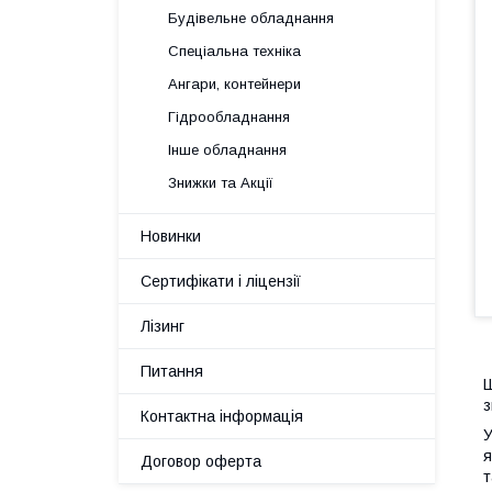
Будівельне обладнання
Спеціальна техніка
Ангари, контейнери
Гідрообладнання
Інше обладнання
Знижки та Акції
Новинки
Сертифікати і ліцензії
Лізинг
Питання
Ш
з
Контактна інформація
У
я
Договор оферта
т