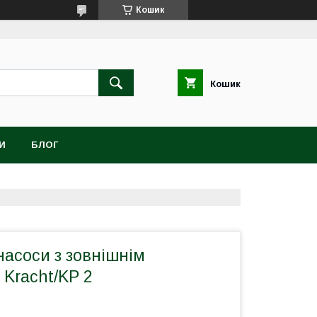
Кошик
Кошик
И
БЛОГ
асоси з зовнішнім
Kracht/KP 2