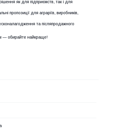
ішення як для підприємств, так і для
ьні пропозиції для аграріїв, виробників,
усконалагодження та післяпродажного
м — обирайте найкраще!
а