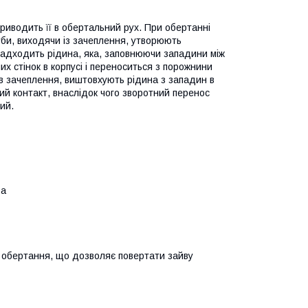
риводить її в обертальний рух. При обертанні
би, виходячи із зачеплення, утворюють
надходить рідина, яка, заповнюючи западини між
 стінок в корпусі і переноситься з порожнини
в зачеплення, виштовхують рідина з западин в
ий контакт, внаслідок чого зворотний перенос
ий.
ва
х обертання, що дозволяє повертати зайву