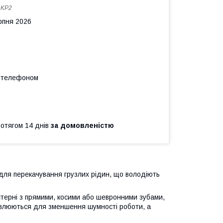
:
KP2
рпня 2026
а телефоном
ротягом 14 днів
за домовленістю
для перекачування грузлих рідин, що володіють
терні з прямими, косими або шевронними зубами,
новлюються для зменшення шумності роботи, а