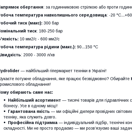
Напрямок обертання
: за годинниковою стрілкою або проти годинн
Робоча температура навколишнього середовища
: -20 °C...+6
обочий тиск (макс):
300 бар
Номінальний тиск
: 180-250 бар
'язкість:
10 мм2/с - 600 мм2/с
обоча температура рідини (макс.):
90...150 °C
Швидкість
: 2000 - 3000 л/хв
ydrolider
— найбільший гіпермаркет техніки в Україні!
укаєте потужне обладнання, яке працює безвідмовно? Обирайте
ромислового обладнання!
Чому обирають саме нас:
Найбільший асортимент
— тисячі товарів для гідравлічних 
бізнесу. Усе в одному місці!
Гарантована якість
— ми офіційні дилери провідних світови
техніку, яка служить довго.
Професійна підтримка
— індивідуальний підбір, технічні кон
складності. Ми не просто продаємо — ми розв’язуємо ваші задачі