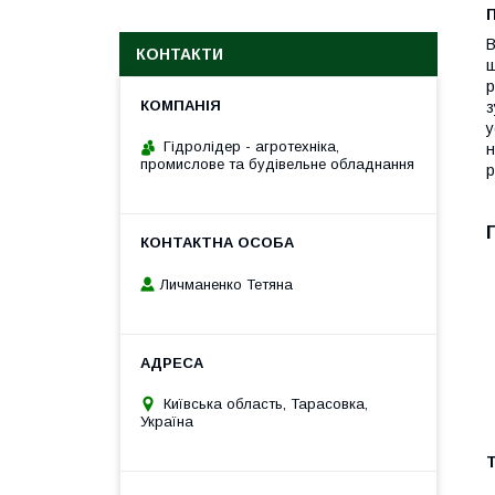
П
В
КОНТАКТИ
ш
р
з
у
Гідролідер - агротехніка,
н
промислове та будівельне обладнання
р
Личманенко Тетяна
Київська область, Тарасовка,
Україна
Т