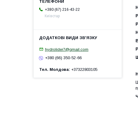
+380 (67) 216-43-22
Київстар
Р
В
Р
hydrolider7@gmail.com
+380 (66) 350-52-66
Тел. Молдова
+37322803105
H
Ш
п