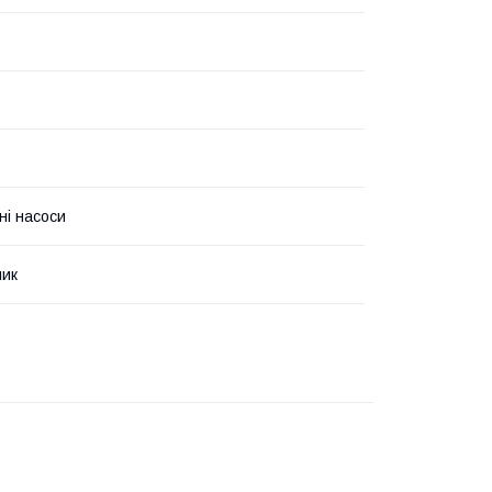
ні насоси
чик