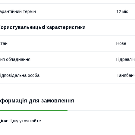
арантійний термін
12 міс
Користувальницькі характеристики
Стан
Нове
ип обладнання
Гідравліч
ідповідальна особа
Танябан
нформація для замовлення
іна:
Ціну уточнюйте