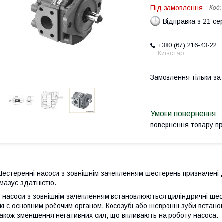
Під замовлення
Код
Відправка з 21 се
+380 (67) 216-43-22
Київстар
Замовлення тільки з
повернення товару п
естеренні насоси з зовнішнім зачепленням шестерень призначені 
мазує здатністю.
 насоси з зовнішнім зачепленням встановлюються циліндричні шес
кі є основним робочим органом. Косозубі або шевронні зуби вста
акож зменшення негативних сил, що впливають на роботу насоса.