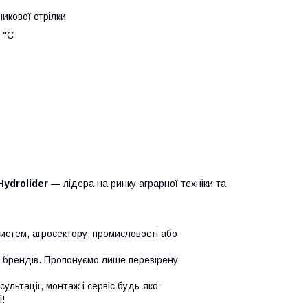
икової стрілки
0 °C
Hydrolider
— лідера на ринку аграрної техніки та
систем, агросектору, промисловості або
х брендів. Пропонуємо лише перевірену
сультації, монтаж і сервіс будь-якої
!