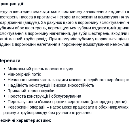
ринцип дії:
едуча шестерня знаходиться в постійному зачепленні з веденої і п
естерень насоса в протилежні сторони порожнини всмоктування зу
озрідження (вакуум). За рахунок цього в порожнину всмоктування 
убцями обох шестерень, переміщується зубами вздовж циліндричних
смоктування в порожнину нагнітання, де зуби шестерень, входячи 
агнітальний трубопровід. При цьому між зубами утворюється щільн
ідини з порожнини нагнітання в порожнину всмоктування неможлив
Переваги
Мінімальний рівень власного шуму
Рівномірний потік
Незмінно висока якість завдяки масового серійного виробницт
Надійність конструкції і висока зносостійкість
Тривалий термін служби
Простота конструкції і обслуговування
Перекачування в'язких і рідких середовищ (різнорідні рідини)
Реверсивні операції – насос може працювати в обох напрямка
рідину з трубопроводу без ручного втручання
ехнічні характеристики: