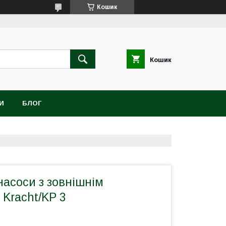
Кошик
Кошик
И
БЛОГ
асоси з зовнішнім
Kracht/KP 3