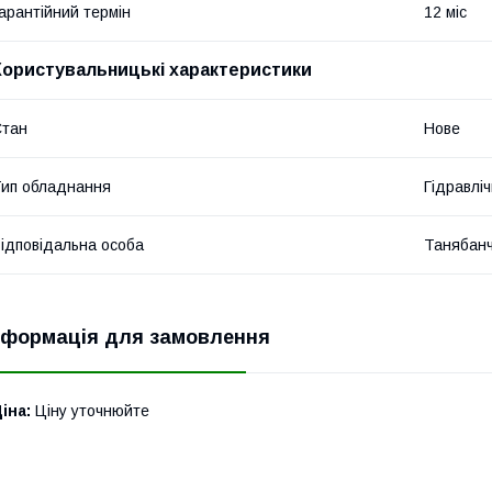
арантійний термін
12 міс
Користувальницькі характеристики
Стан
Нове
ип обладнання
Гідравліч
ідповідальна особа
Танябан
нформація для замовлення
іна:
Ціну уточнюйте