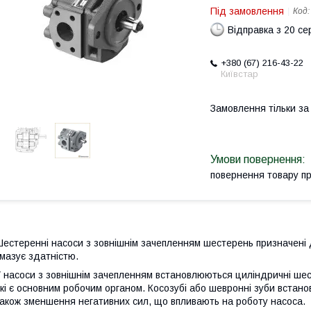
Під замовлення
Код
Відправка з 20 се
+380 (67) 216-43-22
Київстар
Замовлення тільки з
повернення товару п
естеренні насоси з зовнішнім зачепленням шестерень призначені 
мазує здатністю.
 насоси з зовнішнім зачепленням встановлюються циліндричні шес
кі є основним робочим органом. Косозубі або шевронні зуби вста
акож зменшення негативних сил, що впливають на роботу насоса.