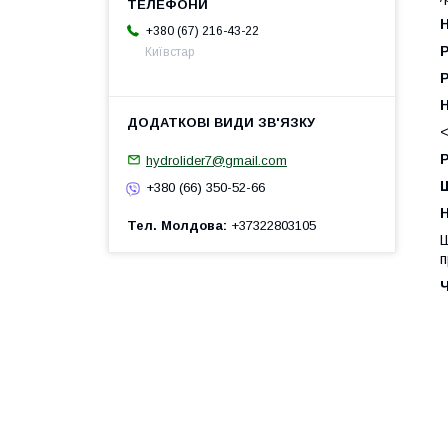
+380 (67) 216-43-22
Київстар
Р
<
Р
hydrolider7@gmail.com
+380 (66) 350-52-66
H
Тел. Молдова
+37322803105
Ш
п