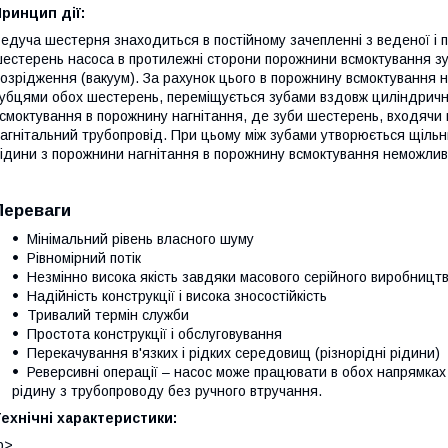
ринцип дії:
едуча шестерня знаходиться в постійному зачепленні з веденої і п
естерень насоса в протилежні сторони порожнини всмоктування зу
озрідження (вакуум). За рахунок цього в порожнину всмоктування 
убцями обох шестерень, переміщується зубами вздовж циліндричних
смоктування в порожнину нагнітання, де зуби шестерень, входячи 
агнітальний трубопровід. При цьому між зубами утворюється щільн
ідини з порожнини нагнітання в порожнину всмоктування неможлив
Переваги
Мінімальний рівень власного шуму
Рівномірний потік
Незмінно висока якість завдяки масового серійного виробницт
Надійність конструкції і висока зносостійкість
Тривалий термін служби
Простота конструкції і обслуговування
Перекачування в'язких і рідких середовищ (різнорідні рідини)
Реверсивні операції – насос може працювати в обох напрямка
рідину з трубопроводу без ручного втручання.
ехнічні характеристики:
p>