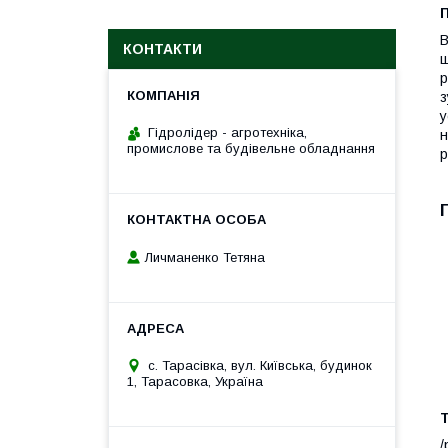
П
В
КОНТАКТИ
ш
р
з
у
Гідролідер - агротехніка,
н
промислове та будівельне обладнання
р
Личманенко Тетяна
с. Тарасівка, вул. Київська, будинок
1, Тарасовка, Україна
Т
/