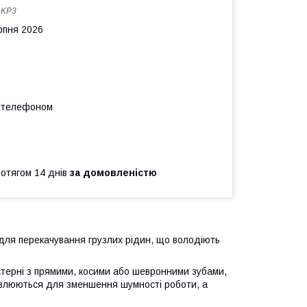
:
KP3
рпня 2026
а телефоном
ротягом 14 днів
за домовленістю
для перекачування грузлих рідин, що володіють
терні з прямими, косими або шевронними зубами,
новлюються для зменшення шумності роботи, а