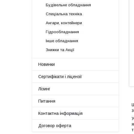
Будівельне обладнання
Спеціальна техніка
Ангари, контейнери
Гідрообладнання
Інше обладнання
Знижки та Акції
Новинки
Сертифікати і ліцензії
Лізинг
Питання
Ш
з
Контактна інформація
У
я
Договор оферта
т