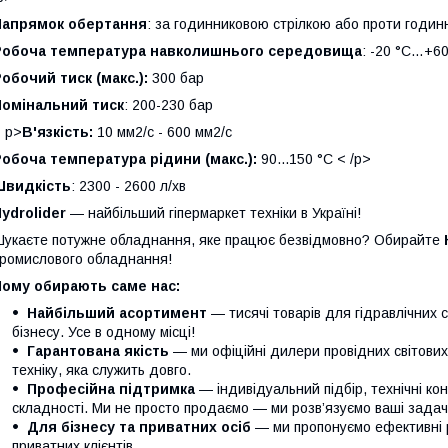
Напрямок обертання
: за годинниковою стрілкою або проти годинн
Робоча температура навколишнього середовища
: -20 °C…+60
обочий тиск (макс.):
300 бар
Номінальний тиск
: 200-230 бар
 p>
В'язкість:
10 мм2/с - 600 мм2/с
обоча температура рідини (макс.):
90...150 °C < /p>
Швидкість
: 2300 - 2600 л/хв
ydrolider
— найбільший гіпермаркет техніки в Україні!
укаєте потужне обладнання, яке працює безвідмовно? Обирайте
ромислового обладнання!
Чому обирають саме нас:
Найбільший асортимент
— тисячі товарів для гідравлічних 
бізнесу. Усе в одному місці!
Гарантована якість
— ми офіційні дилери провідних світови
техніку, яка служить довго.
Професійна підтримка
— індивідуальний підбір, технічні кон
складності. Ми не просто продаємо — ми розв’язуємо ваші задачі
Для бізнесу та приватних осіб
— ми пропонуємо ефективні р
приватних клієнтів.