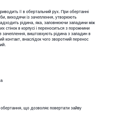
риводить її в обертальний рух. При обертанні
би, виходячи із зачеплення, утворюють
надходить рідина, яка, заповнюючи западини між
 стінок в корпусі і переноситься з порожнини
в зачеплення, виштовхують рідина з западин в
ий контакт, внаслідок чого зворотний перенос
ий.
ва
х обертання, що дозволяє повертати зайву