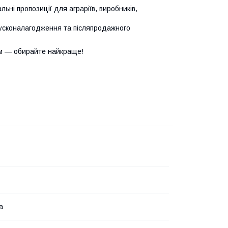
ьні пропозиції для аграріїв, виробників,
усконалагодження та післяпродажного
м — обирайте найкраще!
а