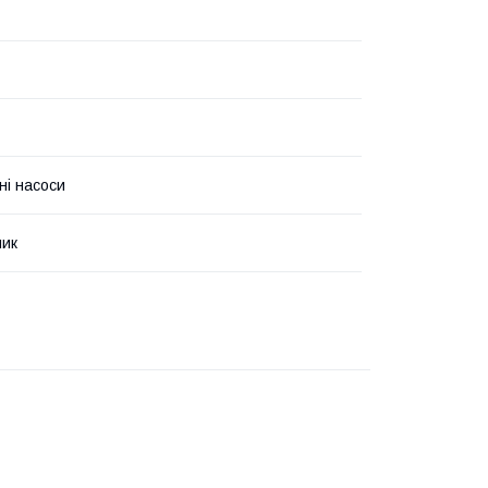
ні насоси
чик