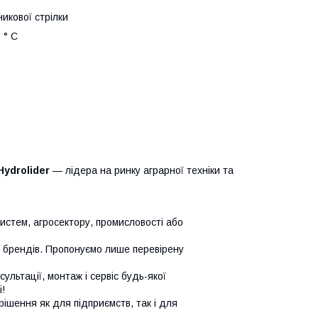
икової стрілки
 ° C
Hydrolider
— лідера на ринку аграрної техніки та
систем, агросектору, промисловості або
х брендів. Пропонуємо лише перевірену
сультації, монтаж і сервіс будь-якої
!
ішення як для підприємств, так і для