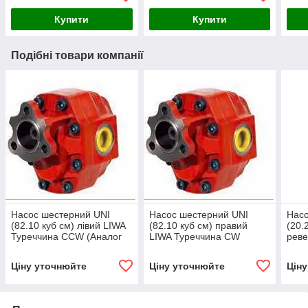
Купити
Купити
Подібні товари компанії
Насос шестерний UNI
Насос шестерний UNI
Насо
(82.10 куб см) лівий LIWA
(82.10 куб см) правий
(20.
Туреччина СCW (Аналог
LIWA Туреччина СW
реве
NPH-82 105-011-00835
(Аналог NPH-82 105-011-
Тур
OMFB)
00826 OMFB)
(Ан
Ціну уточнюйте
Ціну уточнюйте
Цін
Італі