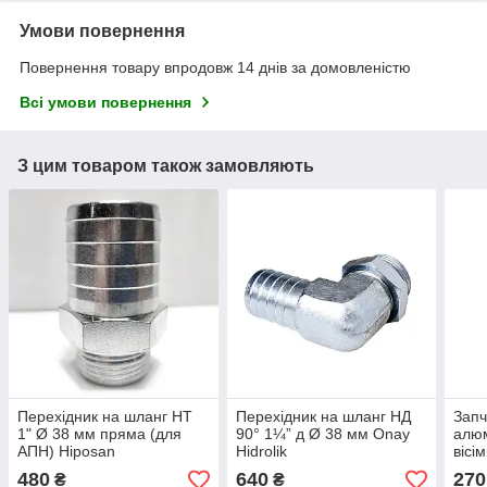
Умови повернення
Повернення товару впродовж 14 днів за домовленістю
Всі умови повернення
З цим товаром також замовляють
Перехідник на шланг НТ
Перехідник на шланг НД
Запч
1" Ø 38 мм пряма (для
90° 1¼” д Ø 38 мм Onay
алюм
АПН) Hiposan
Hidrolik
вісі
Maki
480
640
270
₴
₴