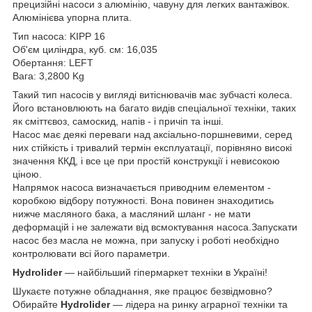
прецизійні насоси з алюмінію, чавуну для легких вантажівок.
Алюмінієва упорна плита.
Тип насоса: KIPP 16
Об'єм циліндра, куб. см: 16,035
Обертання: LEFT
Вага: 3,2800 Kg
Такий тип насосів у вигляді витіснювачів має зубчасті колеса.
Його встановлюють на багато видів спеціальної техніки, таких
як сміттєвоз, самоскид, напів - і причіп та інші.
Насос має деякі переваги над аксіально-поршневими, серед
них стійкість і тривалий термін експлуатації, порівняно високі
значення ККД, і все це при простій конструкції і невисокою
ціною.
Напрямок насоса визначається приводним елементом -
коробкою відбору потужності. Вона повинен знаходитись
нижче масляного бака, а масляний шланг - не мати
деформацій і не залежати від всмоктування насоса.Запускати
насос без масла не можна, при запуску і роботі необхідно
контролювати всі його параметри.
Hydrolider
— найбільший гіпермаркет техніки в Україні!
Шукаєте потужне обладнання, яке працює безвідмовно?
Обирайте
Hydrolider
— лідера на ринку аграрної техніки та