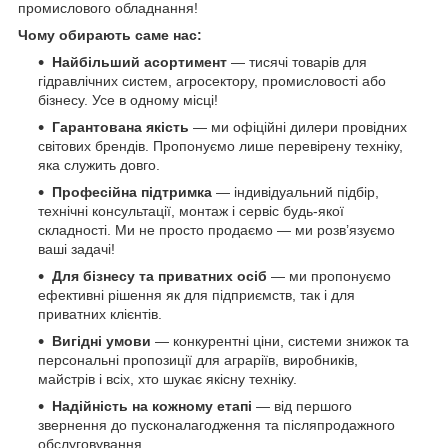
промислового обладнання!
Чому обирають саме нас:
Найбільший асортимент
— тисячі товарів для
гідравлічних систем, агросектору, промисловості або
бізнесу. Усе в одному місці!
Гарантована якість
— ми офіційні дилери провідних
світових брендів. Пропонуємо лише перевірену техніку,
яка служить довго.
Професійна підтримка
— індивідуальний підбір,
технічні консультації, монтаж і сервіс будь-якої
складності. Ми не просто продаємо — ми розв’язуємо
ваші задачі!
Для бізнесу та приватних осіб
— ми пропонуємо
ефективні рішення як для підприємств, так і для
приватних клієнтів.
Вигідні умови
— конкурентні ціни, системи знижок та
персональні пропозиції для аграріїв, виробників,
майстрів і всіх, хто шукає якісну техніку.
Надійність на кожному етапі
— від першого
звернення до пусконалагодження та післяпродажного
обслуговування.