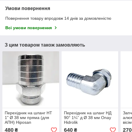
Умови повернення
Повернення товару впродовж 14 днів за домовленістю
Всі умови повернення
З цим товаром також замовляють
Перехідник на шланг НТ
Перехідник на шланг НД
Запч
1" Ø 38 мм пряма (для
90° 1¼” д Ø 38 мм Onay
алюм
АПН) Hiposan
Hidrolik
вісі
Maki
480
640
270
₴
₴