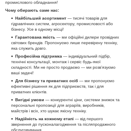
промислового обладнання!
Чому обирають саме нас:
Найбільший асортимент
— тисячі товарів для
гідравлічних систем, агросектору, промисловості або
бізнесу. Усе в одному місці!
Гарантована якість
— ми офіційні дилери провідних
світових брендів. Пропонуємо лише перевірену техніку,
яка служить довго.
Професійна підтримка
— індивідуальний підбір,
технічні консультації, монтаж і сервіс будь-якої
складності. Ми не просто продаємо — ми розв’язуємо
ваші задачі!
Для бізнесу та приватних осіб
— ми пропонуємо
ефективні рішення як для підприємств, так і для
приватних клієнтів.
Вигідні умови
— конкурентні ціни, системи знижок та
персональні пропозиції для аграріїв, виробників,
майстрів і всіх, хто шукає якісну техніку.
Надійність на кожному етапі
— від першого
звернення до пусконалагодження та післяпродажного
обслуговування.