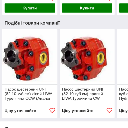
Купити
Купити
Подібні товари компанії
Насос шестерний UNI
Насос шестерний UNI
Насо
(82.10 куб см) лівий LIWA
(82.10 куб см) правий
куб 
Туреччина СCW (Аналог
LIWA Туреччина СW
Hydr
NPH-82 105-011-00835
(Аналог NPH-82 105-011-
NPH-
OMFB)
00826 OMFB)
Ціну уточнюйте
Ціну уточнюйте
Цін