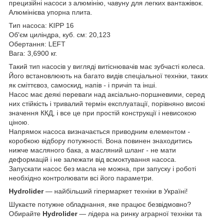
прецизійні насоси з алюмінію, чавуну для легких вантажівок.
Алюмінієва упорна плита.
Тип насоса: KIPP 16
Об'єм циліндра, куб. см: 20,123
Обертання: LEFT
Вага: 3,6900 кг.
Такий тип насосів у вигляді витіснювачів має зубчасті колеса.
Його встановлюють на багато видів спеціальної техніки, таких
як сміттєвоз, самоскид, напів - і причіп та інші.
Насос має деякі переваги над аксіально-поршневими, серед
них стійкість і тривалий термін експлуатації, порівняно високі
значення ККД, і все це при простій конструкції і невисокою
ціною.
Напрямок насоса визначається приводним елементом -
коробкою відбору потужності. Вона повинен знаходитись
нижче масляного бака, а масляний шланг - не мати
деформацій і не залежати від всмоктування насоса.
Запускати насос без масла не можна, при запуску і роботі
необхідно контролювати всі його параметри.
Hydrolider
— найбільший гіпермаркет техніки в Україні!
Шукаєте потужне обладнання, яке працює безвідмовно?
Обирайте
Hydrolider
— лідера на ринку аграрної техніки та