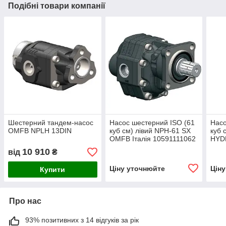
Подібні товари компанії
Шестерний тандем-насос
Насос шестерний ISO (61
Насо
OMFB NPLH 13DIN
куб см) лівий NPH-61 SX
куб 
OMFB Італія 10591111062
HYD
(спец ісп -40 гр.)
023
10 910
від
₴
Ціну уточнюйте
Цін
Купити
Про нас
93% позитивних з 14 відгуків за рік