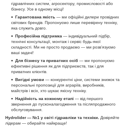
гідравлічних систем, агросектору, промисловості або
бізнесу. Усе в одному місці!
Гарантована якість
— ми офіційні дилери провідних
світових брендів. Пропонуємо лише перевірену техніку,
яка служить довго.
Професійна підтримка
— індивідуальний підбір,
технічні консультації, монтаж і сервіс будь-якої
складності. Ми не просто продаємо — ми розв’язуємо
ваші задачі!
Для бізнесу та приватних осіб
— ми пропонуємо
ефективні рішення як для підприємств, так і для
приватних клієнтів.
Вигідні умови
— конкурентні ціни, системи знижок та
персональні пропозиції для аграріїв, виробників,
майстрів і всіх, хто шукає якісну техніку.
Надійність на кожному етапі
— від першого
звернення до пусконалагодження та післяпродажного
обслуговування.
Hydrolider — №1 у світі гідравліки та техніки.
Довіряйте
лідерам — обирайте найкраще!