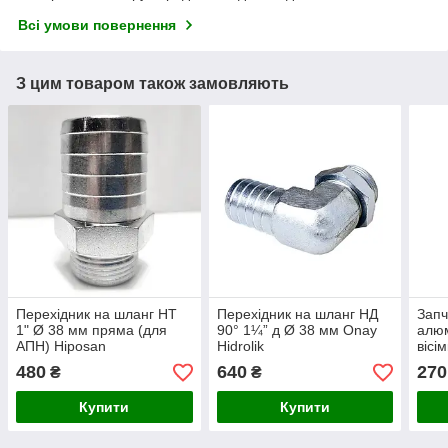
Всі умови повернення
З цим товаром також замовляють
Перехідник на шланг НТ
Перехідник на шланг НД
Запч
1" Ø 38 мм пряма (для
90° 1¼” д Ø 38 мм Onay
алюм
АПН) Hiposan
Hidrolik
вісі
Maki
480
640
270
₴
₴
Купити
Купити