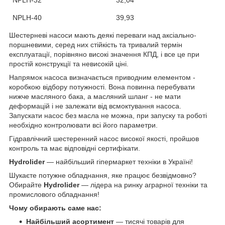
NPLH-40
39,93
Шестерневі насоси
мають деякі переваги над аксіально-
поршневими, серед них стійкість та тривалий термін
експлуатації, порівняно високі значення КПД, і все це при
простій конструкції та невисокій ціні.
Напрямок насоса визначається приводним елементом -
коробкою відбору потужності. Вона
повинна
перебувати
нижче масляного бака, а масляний шланг - не мати
деформацій і не залежати від всмоктування насоса.
Запускати насос без масла не можна, при запуску та роботі
необхідно контролювати всі його параметри.
Гідравлічний шестеренний насос високої якості, пройшов
контроль та має відповідні сертифікати.
Hydrolider
— найбільший гіпермаркет техніки в Україні!
Шукаєте потужне обладнання, яке працює безвідмовно?
Обирайте
Hydrolider
— лідера на ринку аграрної техніки та
промислового обладнання!
Чому обирають саме нас:
Найбільший асортимент
— тисячі товарів для