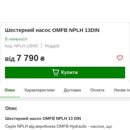
Шестерний насос OMFB NPLH 13DIN
В наявності
Код: NPLH 13DIN
Роздріб
7 790
від
₴
Купити
Опис
Характеристики
Доставка
Оплата
Умови п
Опис
Шестерний насос
OMFB
NPLH 13 DIN
Серія
NPLH
від виробника OMFB Hydraulic -
насоси, що