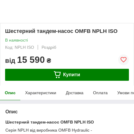
Шестерний тандем-насос OMFB NPLH ISO
В наявності
Код: NPLH ISO
Роздріб
15 590
від
₴
Купити
Опис
Характеристики
Доставка
Оплата
Умови п
Опис
Шестерний тандем-насос
OMFB
NPLH ISO
Серія
NPLH
від виробника OMFB Hydraulic -