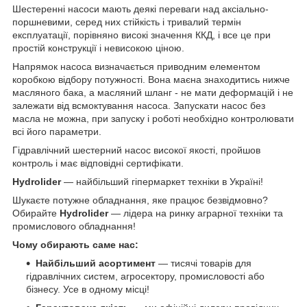
Шестеренні насоси
мають деякі переваги над аксіально-
поршневими, серед них стійкість і тривалий термін
експлуатації, порівняно високі значення ККД, і все це при
простій конструкції і невисокою ціною.
Напрямок насоса визначається приводним елементом
коробкою відбору потужності. Вона має
на
знаходитись нижче
масляного бака, а масляний шланг - не мати деформацій і не
залежати від всмоктування насоса.
Запускати насос без
масла не можна, при запуску і роботі необхідно контролювати
всі його параметри.
Гідравлічний шестерний насос високої якості, пройшов
контроль і має відповідні сертифікати.
Hydrolider
— найбільший гіпермаркет техніки в Україні!
Шукаєте потужне обладнання, яке працює безвідмовно?
Обирайте
Hydrolider
— лідера на ринку аграрної техніки та
промислового обладнання!
Чому обирають саме нас:
Найбільший асортимент
— тисячі товарів для
гідравлічних систем, агросектору, промисловості або
бізнесу. Усе в одному місці!