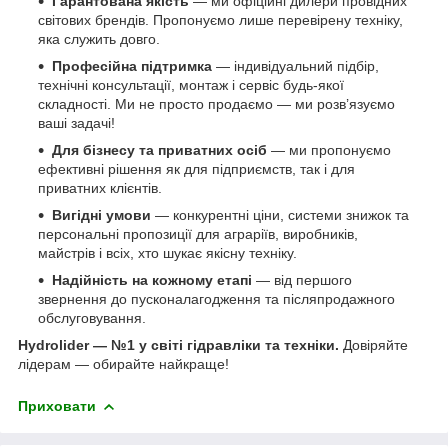
Гарантована якість
— ми офіційні дилери провідних
світових брендів. Пропонуємо лише перевірену техніку,
яка служить довго.
Професійна підтримка
— індивідуальний підбір,
технічні консультації, монтаж і сервіс будь-якої
складності. Ми не просто продаємо — ми розв’язуємо
ваші задачі!
Для бізнесу та приватних осіб
— ми пропонуємо
ефективні рішення як для підприємств, так і для
приватних клієнтів.
Вигідні умови
— конкурентні ціни, системи знижок та
персональні пропозиції для аграріїв, виробників,
майстрів і всіх, хто шукає якісну техніку.
Надійність на кожному етапі
— від першого
звернення до пусконалагодження та післяпродажного
обслуговування.
Hydrolider — №1 у світі гідравліки та техніки.
Довіряйте
лідерам — обирайте найкраще!
Приховати