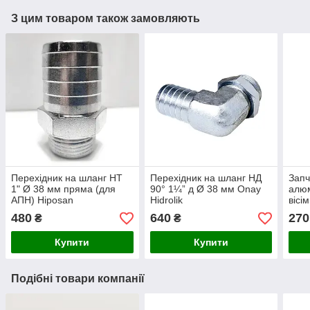
З цим товаром також замовляють
Перехідник на шланг НТ
Перехідник на шланг НД
Запч
1" Ø 38 мм пряма (для
90° 1¼” д Ø 38 мм Onay
алюм
АПН) Hiposan
Hidrolik
вісі
Maki
480
640
270
₴
₴
Купити
Купити
Подібні товари компанії