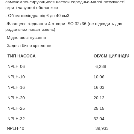
самокомпенсирующиеся насоси
середньо-малої потужності
,
вкриті чавунної оболонкою.
- Об'єм циліндра від 6 до 40 см3
-Фланцеве з'єднання 4 отвори ISO 32x36 (не підходить для
радіальних навантажень)
-Мідне шевінгування
-Заднє і бічне кріплення
ТИП НАСОСА
ОБ'ЄМ ЦИЛІНДРА, к
NPL
H
-06
6,288
NPL
H
-10
10,06
NPLH-16
16,03
NPLH-20
20,12
NPLH-25
25,15
NPLH-32
32,04
NPLH-40
39,933