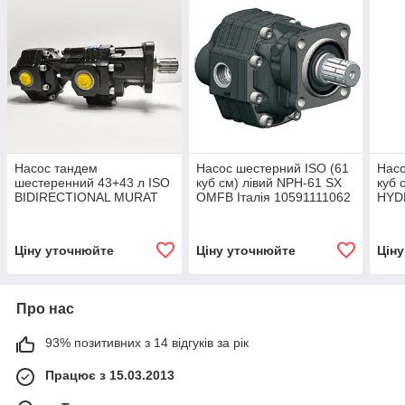
Насос тандем
Насос шестерний ISO (61
Насо
шестеренний 43+43 л ISO
куб см) лівий NPH-61 SX
куб 
BIDIRECTIONAL MURAT
OMFB Італія 10591111062
HYD
MAKINA
(спец ісп -40 гр.)
023
Ціну уточнюйте
Ціну уточнюйте
Цін
Про нас
93% позитивних з 14 відгуків за рік
Працює з 15.03.2013