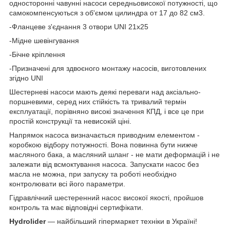
односторонні чавунні насоси середньовисокої потужності, що
самокомпенсуються з об'ємом цилиндра от 17 до 82 см3.
-Фланцеве з'єднання 3 отвори UNI 21x25
-Мідне шевінгування
-Бічне кріплення
-Призначені для здвоєного монтажу насосів, виготовлених
згідно UNI
Шестерневі насоси мають деякі переваги над аксіально-
поршневими, серед них стійкість та тривалий термін
експлуатації, порівняно високі значення КПД, і все це при
простій конструкції та невисокій ціні.
Напрямок насоса визначається приводним елементом -
коробкою відбору потужності. Вона повинна бути нижче
масляного бака, а масляний шланг - не мати деформацій і не
залежати від всмоктування насоса. Запускати насос без
масла не можна, при запуску та роботі необхідно
контролювати всі його параметри.
Гідравлічний шестеренний насос високої якості, пройшов
контроль та має відповідні сертифікати.
Hydrolider
— найбільший гіпермаркет техніки в Україні!