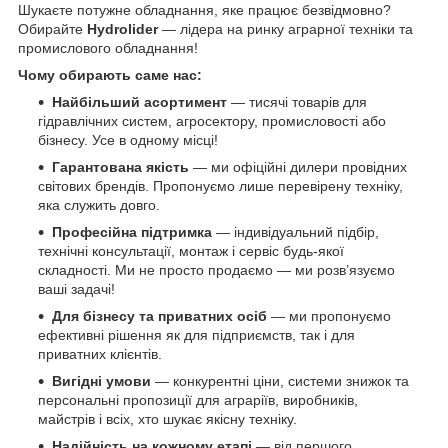
Шукаєте потужне обладнання, яке працює безвідмовно?
Обирайте
Hydrolider
— лідера на ринку аграрної техніки та
промислового обладнання!
Чому обирають саме нас:
Найбільший асортимент
— тисячі товарів для
гідравлічних систем, агросектору, промисловості або
бізнесу. Усе в одному місці!
Гарантована якість
— ми офіційні дилери провідних
світових брендів. Пропонуємо лише перевірену техніку,
яка служить довго.
Професійна підтримка
— індивідуальний підбір,
технічні консультації, монтаж і сервіс будь-якої
складності. Ми не просто продаємо — ми розв’язуємо
ваші задачі!
Для бізнесу та приватних осіб
— ми пропонуємо
ефективні рішення як для підприємств, так і для
приватних клієнтів.
Вигідні умови
— конкурентні ціни, системи знижок та
персональні пропозиції для аграріїв, виробників,
майстрів і всіх, хто шукає якісну техніку.
Надійність на кожному етапі
— від першого