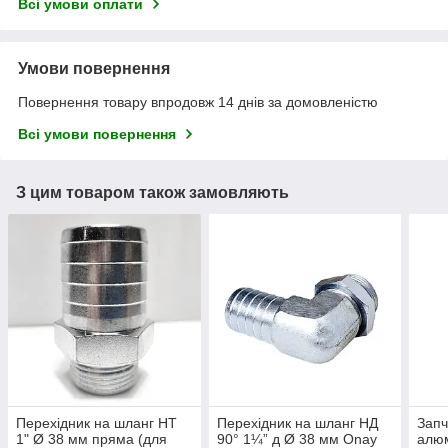
Всі умови оплати
Умови повернення
Повернення товару впродовж 14 днів за домовленістю
Всі умови повернення
З цим товаром також замовляють
Перехідник на шланг НТ
Перехідник на шланг НД
Запч
1" Ø 38 мм пряма (для
90° 1¼” д Ø 38 мм Onay
алюм