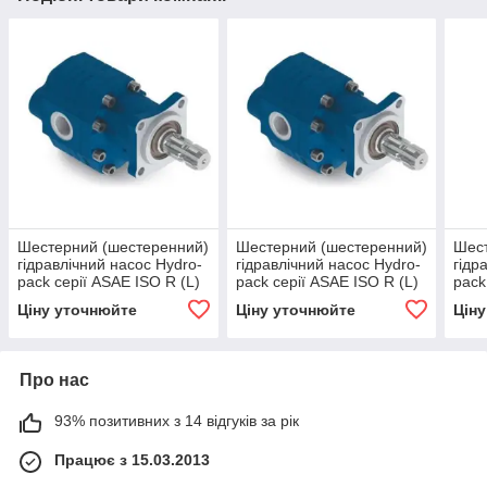
Шестерний (шестеренний)
Шестерний (шестеренний)
Шест
гідравлічний насос Hydro-
гідравлічний насос Hydro-
гідр
pack серії ASAE ISO R (L)
pack серії ASAE ISO R (L)
pack
EHASS-43
EHASS-125
EHA
Ціну уточнюйте
Ціну уточнюйте
Цін
Про нас
93% позитивних з 14 відгуків за рік
Працює з 15.03.2013