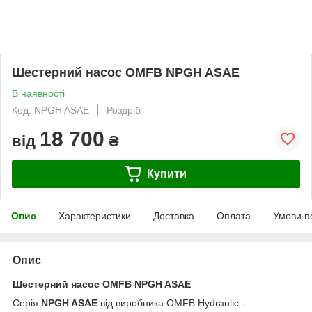
Шестерний насос OMFB NPGH ASAE
В наявності
Код: NPGH ASAE
Роздріб
18 700
від
₴
Купити
Опис
Характеристики
Доставка
Оплата
Умови п
Опис
Шестерний насос
OMFB
NPGH ASAE
Серія
NPGH ASAE
від виробника OMFB Hydraulic -