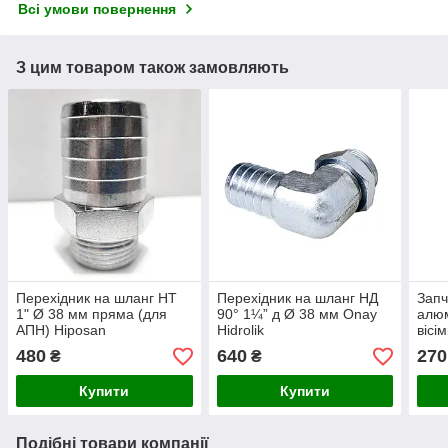
Всі умови повернення
З цим товаром також замовляють
Перехідник на шланг НТ
Перехідник на шланг НД
Запч
1" Ø 38 мм пряма (для
90° 1¼” д Ø 38 мм Onay
алюм
АПН) Hiposan
Hidrolik
вісі
Maki
480
640
270
₴
₴
Купити
Купити
Подібні товари компанії