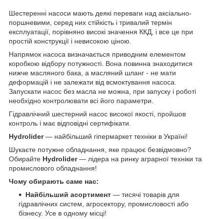
Шестеренні насоси мають деякі переваги над аксіально-
поршневими, серед них стійкість і тривалий термін
експлуатації, порівняно високі значення ККД, і все це при
простій конструкції і невисокою ціною.
Напрямок насоса визначається приводним елементом
коробкою відбору потужності. Вона повинна знаходитися
нижче масляного бака, а масляний шланг - не мати
деформацій і не залежати від всмоктування насоса.
Запускати насос без масла не можна, при запуску і роботі
необхідно контролювати всі його параметри.
Гідравлічний шестерний насос високої якості, пройшов
контроль і має відповідні сертифікати.
Hydrolider
— найбільший гіпермаркет техніки в Україні!
Шукаєте потужне обладнання, яке працює безвідмовно?
Обирайте
Hydrolider
— лідера на ринку аграрної техніки та
промислового обладнання!
Чому обирають саме нас:
Найбільший асортимент
— тисячі товарів для
гідравлічних систем, агросектору, промисловості або
бізнесу. Усе в одному місці!