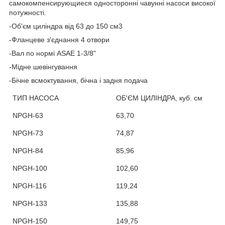
самокомпенсирующиеся односторонні чавунні насоси високої
потужності.
-
Об'єм циліндра від 63 до 150 см3
-Фланцеве з'єднання 4 отвори
-Вал по нормі ASAE 1-3/8"
-Мідне шевінгування
-Бічне всмоктування, бічна і задня подача
ТИП НАСОСА
ОБ'ЄМ ЦИЛІНДРА, куб. см
NPGH-63
63,70
NPGH-73
74,87
NPGH-84
85,96
NPGH-100
102,60
NPGH-116
119,24
NPGH-133
135,88
NPGH-150
149,75