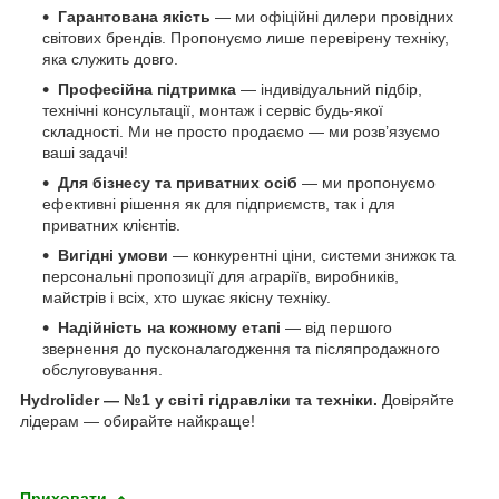
Гарантована якість
— ми офіційні дилери провідних
світових брендів. Пропонуємо лише перевірену техніку,
яка служить довго.
Професійна підтримка
— індивідуальний підбір,
технічні консультації, монтаж і сервіс будь-якої
складності. Ми не просто продаємо — ми розв’язуємо
ваші задачі!
Для бізнесу та приватних осіб
— ми пропонуємо
ефективні рішення як для підприємств, так і для
приватних клієнтів.
Вигідні умови
— конкурентні ціни, системи знижок та
персональні пропозиції для аграріїв, виробників,
майстрів і всіх, хто шукає якісну техніку.
Надійність на кожному етапі
— від першого
звернення до пусконалагодження та післяпродажного
обслуговування.
Hydrolider — №1 у світі гідравліки та техніки.
Довіряйте
лідерам — обирайте найкраще!
Приховати