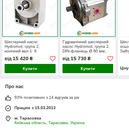
Шестерний насос
Гідравлічний шестерний
Шест
Hydromot, група 2,
насос Hydromot, група 2,
осьо
конічний вал 1: 8
DIN-фланець Ø 80 мм,
Salh
поворот вправо
15 420
15 730
від
₴
від
₴
Цін
Купити
Купити
Про нас
93% позитивних з 14 відгуків за рік
Працює з 15.03.2013
м. Тарасовка
Київська область, Тарасовка, Україна