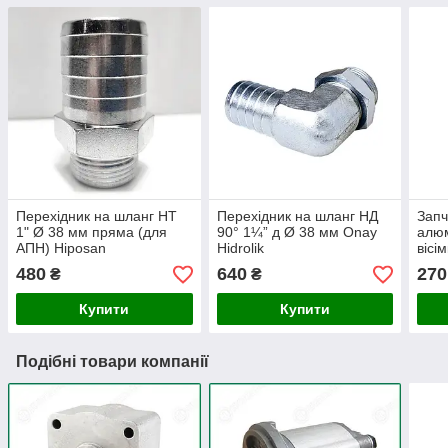
Перехідник на шланг НТ
Перехідник на шланг НД
Запч
1" Ø 38 мм пряма (для
90° 1¼” д Ø 38 мм Onay
алюм
АПН) Hiposan
Hidrolik
вісі
Maki
480
640
270
₴
₴
Купити
Купити
Подібні товари компанії