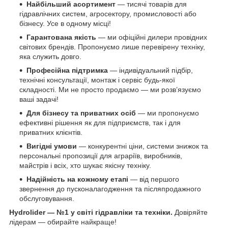
Найбільший асортимент
— тисячі товарів для
гідравлічних систем, агросектору, промисловості або
бізнесу. Усе в одному місці!
Гарантована якість
— ми офіційні дилери провідних
світових брендів. Пропонуємо лише перевірену техніку,
яка служить довго.
Професійна підтримка
— індивідуальний підбір,
технічні консультації, монтаж і сервіс будь-якої
складності. Ми не просто продаємо — ми розв’язуємо
ваші задачі!
Для бізнесу та приватних осіб
— ми пропонуємо
ефективні рішення як для підприємств, так і для
приватних клієнтів.
Вигідні умови
— конкурентні ціни, системи знижок та
персональні пропозиції для аграріїв, виробників,
майстрів і всіх, хто шукає якісну техніку.
Надійність на кожному етапі
— від першого
звернення до пусконалагодження та післяпродажного
обслуговування.
Hydrolider — №1 у світі гідравліки та техніки.
Довіряйте
лідерам — обирайте найкраще!