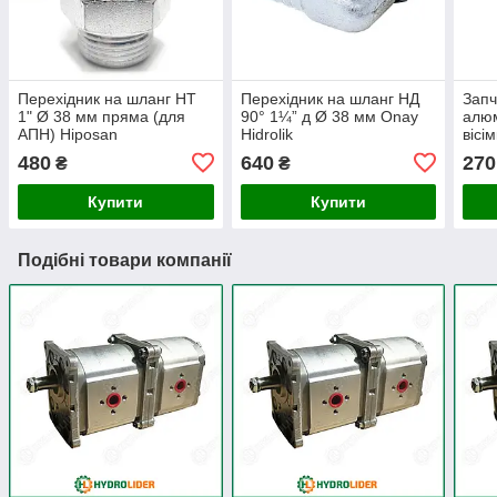
Перехідник на шланг НТ
Перехідник на шланг НД
Запч
1" Ø 38 мм пряма (для
90° 1¼” д Ø 38 мм Onay
алюм
АПН) Hiposan
Hidrolik
вісі
Maki
480
640
270
₴
₴
Купити
Купити
Подібні товари компанії