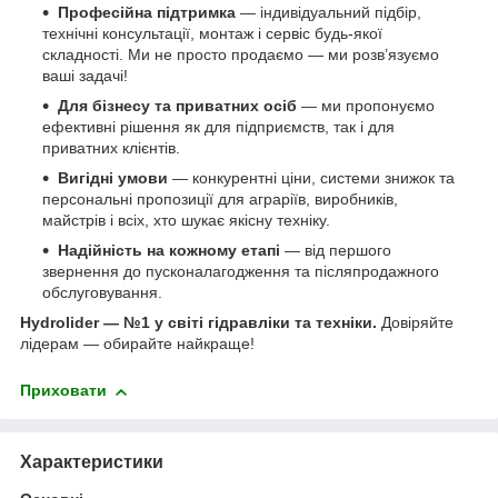
Професійна підтримка
— індивідуальний підбір,
технічні консультації, монтаж і сервіс будь-якої
складності. Ми не просто продаємо — ми розв’язуємо
ваші задачі!
Для бізнесу та приватних осіб
— ми пропонуємо
ефективні рішення як для підприємств, так і для
приватних клієнтів.
Вигідні умови
— конкурентні ціни, системи знижок та
персональні пропозиції для аграріїв, виробників,
майстрів і всіх, хто шукає якісну техніку.
Надійність на кожному етапі
— від першого
звернення до пусконалагодження та післяпродажного
обслуговування.
Hydrolider — №1 у світі гідравліки та техніки.
Довіряйте
лідерам — обирайте найкраще!
Приховати
Характеристики