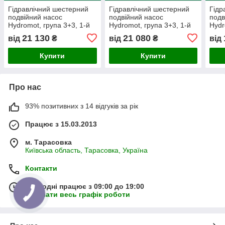
Гідравлічний шестерний
Гідравлічний шестерний
Гідр
подвійний насос
подвійний насос
подв
Hydromot, група 3+3, 1-й
Hydromot, група 3+3, 1-й
Hydr
ступеня з 38 куб. см / об,
ступеня з 50 куб. см / об,
ступ 
21 130
21 080
від
₴
від
₴
від
поворот вправо
поворот вправо
пово
Купити
Купити
Про нас
93% позитивних з 14 відгуків за рік
Працює з 15.03.2013
м. Тарасовка
Київська область, Тарасовка, Україна
Контакти
Сьогодні працює з 09:00 до 19:00
Показати весь графік роботи