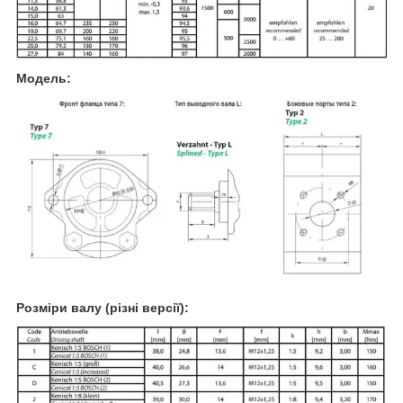
Модель:
Розміри валу (різні версії):