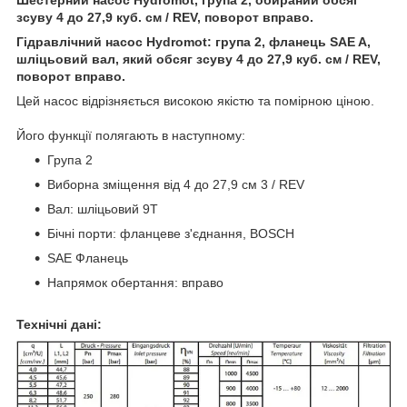
зсуву 4 до 27,9 куб. см / REV, поворот вправо.
Гідравлічний насос Hydromot: група 2, фланець SAE A,
шліцьовий вал, який обсяг зсуву 4 до 27,9 куб. см / REV,
поворот вправо.
Цей насос відрізняється високою якістю та помірною ціною.
Його функції полягають в наступному:
Група 2
Виборна зміщення від 4 до 27,9 см 3 / REV
Вал: шліцьовий 9T
Бічні порти: фланцеве з'єднання, BOSCH
SAE Фланець
Напрямок обертання: вправо
Технічні дані: