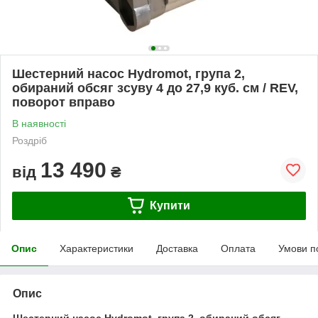
Шестерний насос Hydromot, група 2,
обираний обсяг зсуву 4 до 27,9 куб. см / REV,
поворот вправо
В наявності
Роздріб
13 490
від
₴
Купити
Опис
Характеристики
Доставка
Оплата
Умови п
Опис
Шестерний насос Hydromot, група 2, обираний обсяг