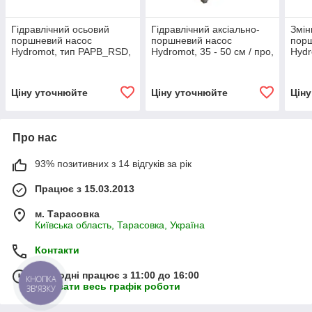
Гідравлічний осьовий
Гідравлічний аксіально-
Змін
поршневий насос
поршневий насос
пор
Hydromot, тип PAPB_RSD,
Hydromot, 35 - 50 см / про,
Hydr
поворот вправо
тип PAPB_RSL, поворот
куб.
вправо
впра
Ціну уточнюйте
Ціну уточнюйте
Цін
Про нас
93% позитивних з 14 відгуків за рік
Працює з 15.03.2013
м. Тарасовка
Київська область, Тарасовка, Україна
Контакти
Сьогодні працює з 11:00 до 16:00
КНОПКА
Показати весь графік роботи
ЗВ'ЯЗКУ