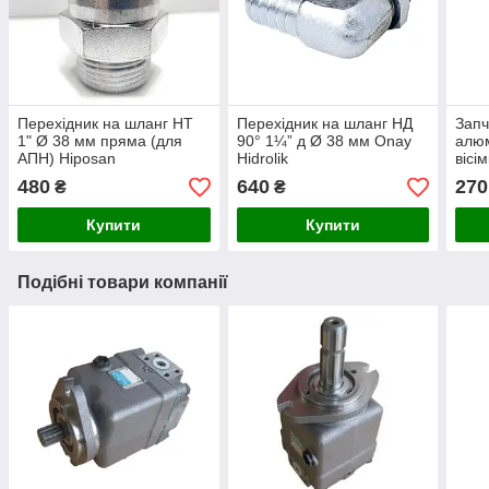
Перехідник на шланг НТ
Перехідник на шланг НД
Запч
1" Ø 38 мм пряма (для
90° 1¼” д Ø 38 мм Onay
алюм
АПН) Hiposan
Hidrolik
вісі
Maki
480
640
270
₴
₴
Купити
Купити
Подібні товари компанії