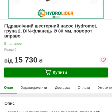
Гідравлічний шестерний насос Hydromot,
група 2, DIN-фланець Ø 80 мм, поворот
вправо
В наявності
Роздріб
15 730
від
₴
Купити
Опис
Характеристики
Доставка
Оплата
Умови п
Опис
Гідравлічний шестерний насос Hydromot, група 2, DIN-