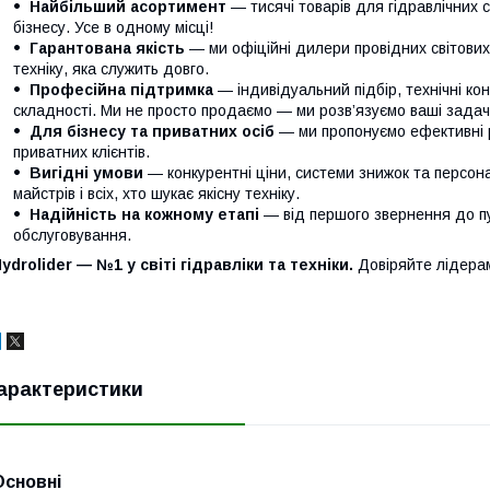
Найбільший асортимент
— тисячі товарів для гідравлічних 
бізнесу. Усе в одному місці!
Гарантована якість
— ми офіційні дилери провідних світови
техніку, яка служить довго.
Професійна підтримка
— індивідуальний підбір, технічні кон
складності. Ми не просто продаємо — ми розв’язуємо ваші задачі
Для бізнесу та приватних осіб
— ми пропонуємо ефективні р
приватних клієнтів.
Вигідні умови
— конкурентні ціни, системи знижок та персонал
майстрів і всіх, хто шукає якісну техніку.
Надійність на кожному етапі
— від першого звернення до п
обслуговування.
ydrolider — №1 у світі гідравліки та техніки.
Довіряйте лідера
арактеристики
Основні