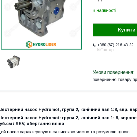
В наявності
Купити
+380 (67) 216-43-22
Київстар
повернення товару п
естерний насос Hydromot, група 2, конічний вал 1:8, євр. вар
естерний насос Hydromot: група 2, конічний вал 1: 8, європе
уб.см / REV, обертання вліво
ей насос характеризуються високою якістю та розумною ціною.