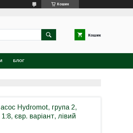
Кошик
Кошик
И
БЛОГ
сос Hydromot, група 2,
1:8, євр. варіант, лівий