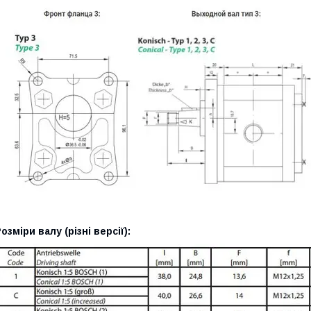
озміри валу (різні версії):