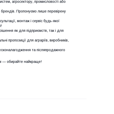
систем, агросектору, промисловості або
х брендів. Пропонуємо лише перевірену
сультації, монтаж і сервіс будь-якої
!
ішення як для підприємств, так і для
ьні пропозиції для аграріїв, виробників,
усконалагодження та післяпродажного
м — обирайте найкраще!