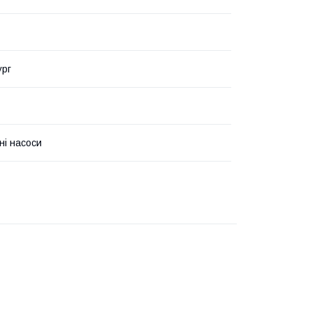
ург
ні насоси