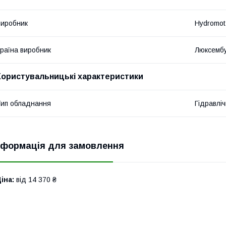
иробник
Hydromot
раїна виробник
Люксемб
Користувальницькі характеристики
ип обладнання
Гідравліч
нформація для замовлення
іна:
від 14 370 ₴