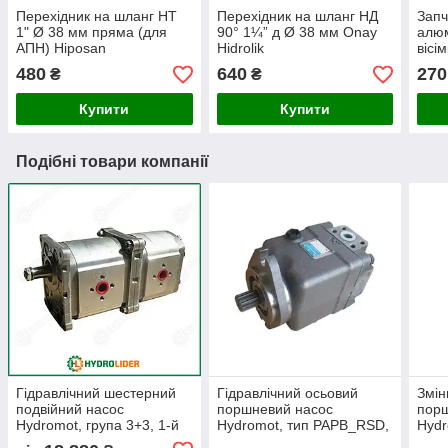
Перехідник на шланг НТ
Перехідник на шланг НД
Запч
1" Ø 38 мм пряма (для
90° 1¼” д Ø 38 мм Onay
алюм
АПН) Hiposan
Hidrolik
вісі
Maki
480
640
270
₴
₴
Купити
Купити
Подібні товари компанії
Гідравлічний шестерний
Гідравлічний осьовий
Змін
подвійний насос
поршневий насос
пор
Hydromot, група 3+3, 1-й
Hydromot, тип PAPB_RSD,
Hydr
ступ з 32,7 куб. см / об,
поворот вправо
куб.