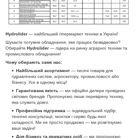
Hydrolider
— найбільший гіпермаркет техніки в Україні!
Шукаєте потужне обладнання, яке працює безвідмовно?
Обирайте
Hydrolider
— лідера на ринку аграрної техніки та
промислового обладнання!
Чому обирають саме нас:
Найбільший асортимент
— тисячі товарів для
гідравлічних систем, агросектору, промисловості або
бізнесу. Усе в одному місці!
Гарантована якість
— ми офіційні дилери провідних
світових брендів. Пропонуємо лише перевірену техніку,
яка служить довго.
Професійна підтримка
— індивідуальний підбір,
технічні консультації, монтаж і сервіс будь-якої
складності. Ми не просто продаємо — ми розв’язуємо
ваші задачі!
Для бізнесу та приватних осіб
— ми пропонуємо