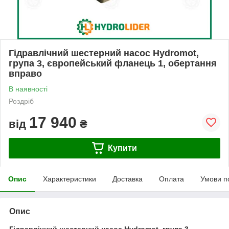
Гідравлічний шестерний насос Hydromot,
група 3, європейський фланець 1, обертання
вправо
В наявності
Роздріб
17 940
від
₴
Купити
Опис
Характеристики
Доставка
Оплата
Умови п
Опис
Гідравлічний шестерний насос Hydromot, група 3,