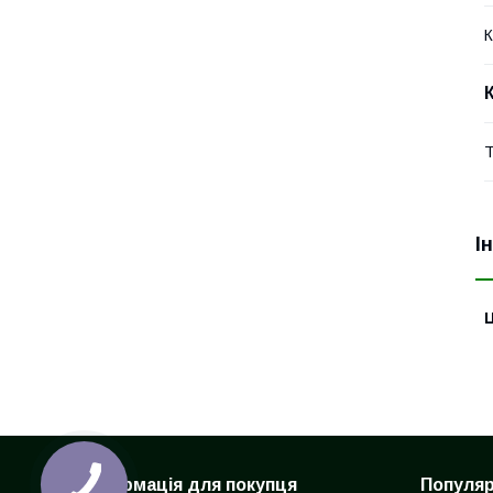
К
Т
І
Ц
Інформація для покупця
Популярн