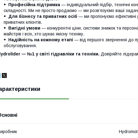
Професійна підтримка
— індивідуальний підбір, технічні кон
складності. Ми не просто продаємо — ми розв’язуємо ваші задачі
Для бізнесу та приватних осіб
— ми пропонуємо ефективні р
приватних клієнтів.
Вигідні умови
— конкурентні ціни, системи знижок та персонал
майстрів і всіх, хто шукає якісну техніку.
Надійність на кожному етапі
— від першого звернення до п
обслуговування.
ydrolider — №1 у світі гідравліки та техніки.
Довіряйте лідера
арактеристики
Основні
иробник
Hydromot