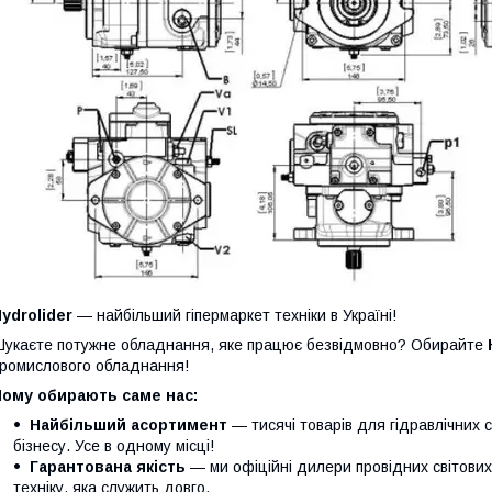
ydrolider
— найбільший гіпермаркет техніки в Україні!
укаєте потужне обладнання, яке працює безвідмовно? Обирайте
ромислового обладнання!
Чому обирають саме нас:
Найбільший асортимент
— тисячі товарів для гідравлічних 
бізнесу. Усе в одному місці!
Гарантована якість
— ми офіційні дилери провідних світови
техніку, яка служить довго.