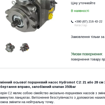
Ціну уточнюйте
В наявності
+380 (67) 216-43-22
Київстар
Замовлення тільки з
повернення товару п
мінний осьової поршневий насос Hydromot С2: 21 або 28 см 3
бертання вправо, запобіжний клапан 350bar
ерія C2 являє собою сімейство аксіально-поршневих насосів з змі
амкнутих ланцюгах. Витіснення безступінчасто з допомогою нахил
ожна змінити на нейтральну точку.