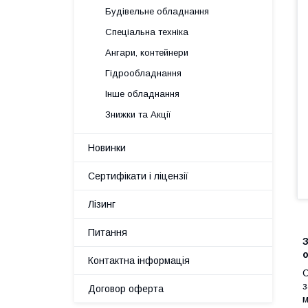
Будівельне обладнання
Спеціальна техніка
Ангари, контейнери
Гідрообладнання
Інше обладнання
Знижки та Акції
Новинки
Сертифікати і ліцензії
Лізинг
Питання
З
о
Контактна інформація
С
з
Договор оферта
м