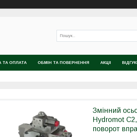
 ТА ОПЛАТА
ОБМІН ТА ПОВЕРНЕННЯ
АКЦІІ
ВІДГУК
Змінний ось
Hydromot С2, 
поворот впр