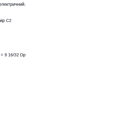
 електричний.
мір C2
= 9 16/32 Dp