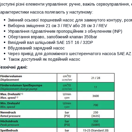
оступні різні елементи управління: ручне, важіль сервоуправління,
арактеристики насоса полягають у наступному:
Змінний осьової поршневий насос для замкнутого контуру, роз
Виборна зміщення 21 см 3 / REV або 28 см 3 / REV
Управління гідравлічним пропорційним з обнуленням (INP)
Обертання вправо, запобіжний клапан 350bar
Вихідний вал шліцьовий SAE 15T 16 / 32DP
Вбудований зарядний насос
Через привід для допоміжного шестеренчатого насоса SAE AZ 
Також доступний як подвійний насос
ехнічні дані: