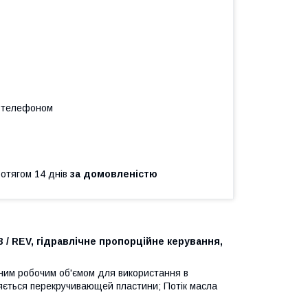
а телефоном
ротягом 14 днів
за домовленістю
 / REV, гідравлічне пропорційне керування,
нним робочим об'ємом для використання в
яється перекручивающей пластини; Потік масла