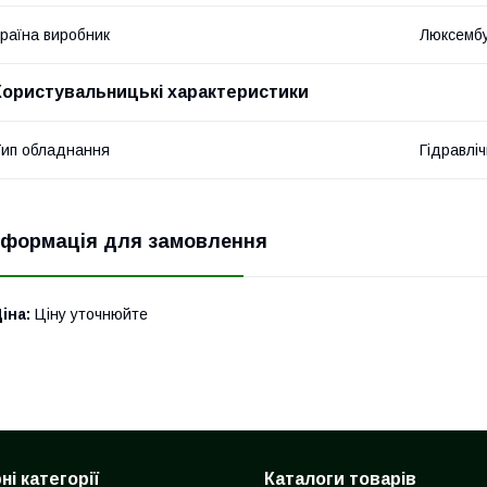
раїна виробник
Люксемб
Користувальницькі характеристики
ип обладнання
Гідравліч
нформація для замовлення
іна:
Ціну уточнюйте
і категорії
Каталоги товарів