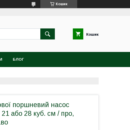
Кошик
Кошик
И
БЛОГ
ової поршневий насос
21 або 28 куб. см / про,
аво