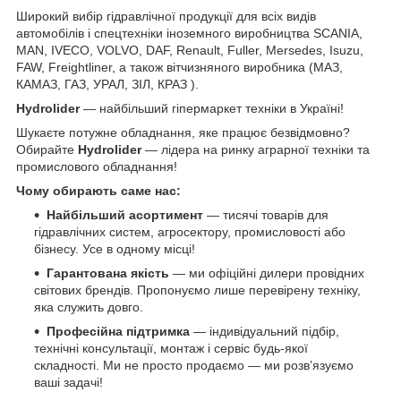
Широкий вибір гідравлічної продукції для всіх видів
автомобілів і спецтехніки іноземного виробництва SCANIA,
MAN, IVECO, VOLVO, DAF, Renault, Fuller, Mersedes, Isuzu,
FAW, Freightliner, а також вітчизняного виробника (МАЗ,
КАМАЗ, ГАЗ, УРАЛ, ЗІЛ, КРАЗ ).
Hydrolider
— найбільший гіпермаркет техніки в Україні!
Шукаєте потужне обладнання, яке працює безвідмовно?
Обирайте
Hydrolider
— лідера на ринку аграрної техніки та
промислового обладнання!
Чому обирають саме нас:
Найбільший асортимент
— тисячі товарів для
гідравлічних систем, агросектору, промисловості або
бізнесу. Усе в одному місці!
Гарантована якість
— ми офіційні дилери провідних
світових брендів. Пропонуємо лише перевірену техніку,
яка служить довго.
Професійна підтримка
— індивідуальний підбір,
технічні консультації, монтаж і сервіс будь-якої
складності. Ми не просто продаємо — ми розв’язуємо
ваші задачі!