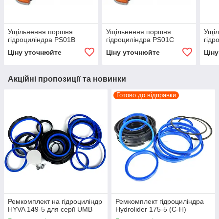
Ущільнення поршня
Ущільнення поршня
Ущі
гідроциліндра PS01B
гідроциліндра PS01C
гідр
Ціну уточнюйте
Ціну уточнюйте
Цін
Акційні пропозиції та новинки
Готово до відправки
Ремкомплект на гідроциліндр
Ремкомплект гідроциліндра
HYVA 149-5 для серії UMB
Hydrolider 175-5 (C-H)