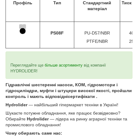
Профіль
Тип
Стандартний
Тиск (б
матеріал
PS08F
PU-D57/NBR
400
PTFE/NBR
250
Переглядайте ще
більше асортименту
від компанії
HYDROLIDER!
Гідравлічні шестеренні насоси, КОМ, гідромотори і
гідроциліндри, муфти і штуцери високої якості, пройшли
контроль і мають відповіднісертифікати .
Hydrolider
— найбільший гіпермаркет техніки в Україні!
Шукаєте потужне обладнання, яке працює безвідмовно?
Обирайте
Hydrolider
— лідера на ринку аграрної техніки та
промислового обладнання!
Чому обирають саме нас: