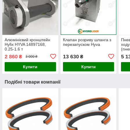
Алюмінієвий кронштейн
Клапан розриву шланга з
Пне
Hyfix HYVA 14897168,
перезапуском Hyva
ходу
0.25-1.6 т
(пне
2 860
13 630
5 1
₴
₴
3 000 ₴
Купити
Купити
Подібні товари компанії