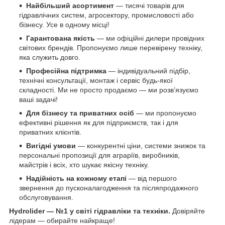
Найбільший асортимент
— тисячі товарів для
гідравлічних систем, агросектору, промисловості або
бізнесу. Усе в одному місці!
Гарантована якість
— ми офіційні дилери провідних
світових брендів. Пропонуємо лише перевірену техніку,
яка служить довго.
Професійна підтримка
— індивідуальний підбір,
технічні консультації, монтаж і сервіс будь-якої
складності. Ми не просто продаємо — ми розв’язуємо
ваші задачі!
Для бізнесу та приватних осіб
— ми пропонуємо
ефективні рішення як для підприємств, так і для
приватних клієнтів.
Вигідні умови
— конкурентні ціни, системи знижок та
персональні пропозиції для аграріїв, виробників,
майстрів і всіх, хто шукає якісну техніку.
Надійність на кожному етапі
— від першого
звернення до пусконалагодження та післяпродажного
обслуговування.
Hydrolider — №1 у світі гідравліки та техніки.
Довіряйте
лідерам — обирайте найкраще!