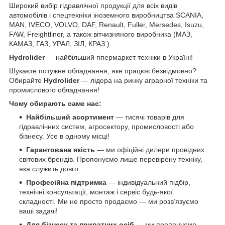
Широкий вибір гідравлічної продукції для всіх видів
автомобілів і спецтехніки іноземного виробництва SCANIA,
MAN, IVECO, VOLVO, DAF, Renault, Fuller, Mersedes, Isuzu,
FAW, Freightliner, а також вітчизняного виробника (МАЗ,
КАМАЗ, ГАЗ, УРАЛ, ЗІЛ, КРАЗ ).
Hydrolider
— найбільший гіпермаркет техніки в Україні!
Шукаєте потужне обладнання, яке працює безвідмовно?
Обирайте
Hydrolider
— лідера на ринку аграрної техніки та
промислового обладнання!
Чому обирають саме нас:
Найбільший асортимент
— тисячі товарів для
гідравлічних систем, агросектору, промисловості або
бізнесу. Усе в одному місці!
Гарантована якість
— ми офіційні дилери провідних
світових брендів. Пропонуємо лише перевірену техніку,
яка служить довго.
Професійна підтримка
— індивідуальний підбір,
технічні консультації, монтаж і сервіс будь-якої
складності. Ми не просто продаємо — ми розв’язуємо
ваші задачі!
Для бізнесу та приватних осіб
— ми пропонуємо