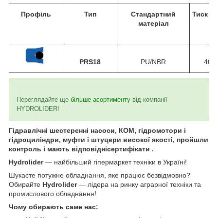
Профіль
Тип
Стандартний
Тиск (б
матеріал
PRS18
PU/NBR
400
Переглядайте ще
більше асортименту
від компанії
HYDROLIDER!
Гідравлічні шестеренні насоси, КОМ, гідромотори і
гідроциліндри, муфти і штуцери високої якості, пройшли
контроль і мають відповіднісертифікати .
Hydrolider
— найбільший гіпермаркет техніки в Україні!
Шукаєте потужне обладнання, яке працює безвідмовно?
Обирайте
Hydrolider
— лідера на ринку аграрної техніки та
промислового обладнання!
Чому обирають саме нас: