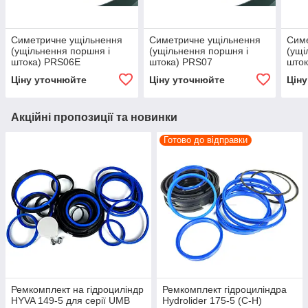
Симетричне ущільнення
Симетричне ущільнення
Сим
(ущільнення поршня і
(ущільнення поршня і
(ущі
штока) PRS06E
штока) PRS07
шток
Ціну уточнюйте
Ціну уточнюйте
Цін
Акційні пропозиції та новинки
Готово до відправки
Ремкомплект на гідроциліндр
Ремкомплект гідроциліндра
HYVA 149-5 для серії UMB
Hydrolider 175-5 (C-H)