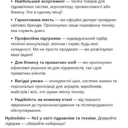
Найбільший асортимент
— тисячі товарів для
гідравлічних систем, агросектору, промисловості або
бізнесу. Усе в одному місці!
Гарантована якість
— ми офіційні дилери провідних
світових брендів. Пропонуємо лише перевірену техніку,
яка служить довго.
Професійна підтримка
— індивідуальний підбір,
технічні консультації, монтаж і сервіс будь-якої
складності. Ми не просто продаємо — ми розв’язуємо
ваші задачі!
Для бізнесу та приватних осіб
— ми пропонуємо
ефективні рішення як для підприємств, так і для
приватних клієнтів.
Вигідні умови
— конкурентні ціни, системи знижок та
персональні пропозиції для аграріїв, виробників,
майстрів і всіх, хто шукає якісну техніку.
Надійність на кожному етапі
— від першого
звернення до пусконалагодження та післяпродажного
обслуговування.
Hydrolider — №1 у світі гідравліки та техніки.
Довіряйте
лідерам — обирайте найкраще!