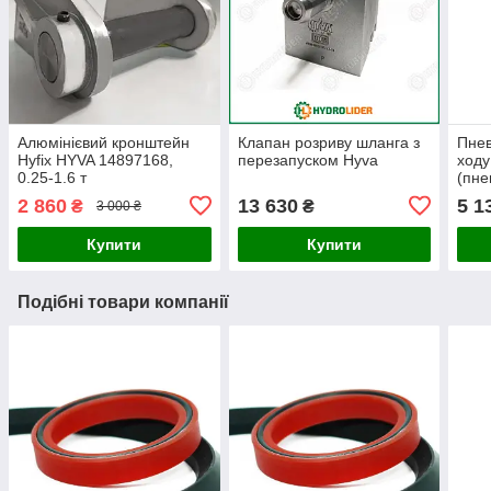
Алюмінієвий кронштейн
Клапан розриву шланга з
Пне
Hyfix HYVA 14897168,
перезапуском Hyva
ходу
0.25-1.6 т
(пне
2 860
13 630
5 1
₴
₴
3 000 ₴
Купити
Купити
Подібні товари компанії