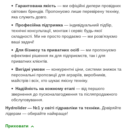
Гарантована якість
— ми офіційні дилери провідних
світових брендів. Пропонуємо лише перевірену техніку,
яка служить довго.
Професійна підтримка
— індивідуальний підбір,
технічні консультації, монтаж і сервіс будь-якої
складності. Ми не просто продаємо — ми розв’язуємо
ваші задачі!
Для бізнесу та приватних осіб
— ми пропонуємо
ефективні рішення як для підприємств, так і для
приватних клієнтів.
Вигідні умови
— конкурентні ціни, системи знижок та
персональні пропозиції для аграріїв, виробників,
майстрів і всіх, хто шукає якісну техніку.
Надійність на кожному етапі
— від першого
звернення до пусконалагодження та післяпродажного
обслуговування.
Hydrolider — №1 у світі гідравліки та техніки.
Довіряйте
лідерам — обирайте найкраще!
Приховати