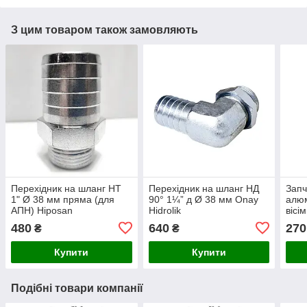
З цим товаром також замовляють
Перехідник на шланг НТ
Перехідник на шланг НД
Запч
1" Ø 38 мм пряма (для
90° 1¼” д Ø 38 мм Onay
алюм
АПН) Hiposan
Hidrolik
вісі
Maki
480
640
270
₴
₴
Купити
Купити
Подібні товари компанії