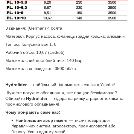
З'єднання: (
German) 4 болта
Матеріал: Корпус насоса, фланець і задня кришка: алюміній
Тип осі: Конусний вал 1: 8
Робочий об'єм: 10,67 (см
3/об)
Максимальний постійний тиск: 140 Бар
Максимальна швидкість: 3500 об/хв
Hydrolider
— найбільший гіпермаркет техніки в Україні!
Шукаєте потужне обладнання, яке працює безвідмовно?
Обирайте
Hydrolider
— лідера на ринку аграрної техніки та
промислового обладнання!
Чому обирають саме нас:
Найбільший асортимент
— тисячі товарів для
гідравлічних систем, агросектору, промисловості або
бізнесу. Усе в одному місці!