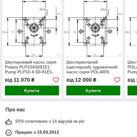
Шестерневий насос серія
Шестеренчатий
Шест
Polaris PLP104S081E1
(шестерний) гідравлічний
POL
Pump PLP10.4 S0-81E1-
насос серія POLARIS
Pump
LBB/BA-N - Casappa
PLP101S081E1 Pump PLP
LBB
11 070
12 000
від
₴
від
₴
від
10.1 -S0 81-E1 LBB/BA
Casappa
Купити
Купити
Про нас
93% позитивних з 14 відгуків за рік
Працює з 15.03.2013