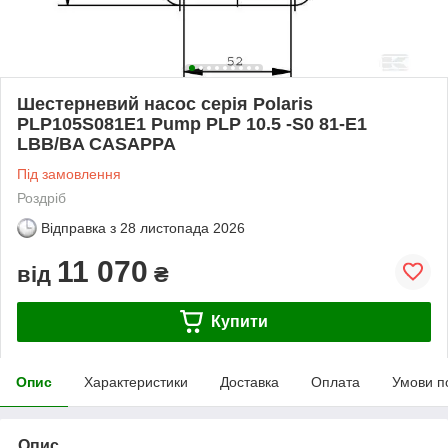
Шестерневий насос серія Polaris
PLP105S081E1 Pump PLP 10.5 -S0 81-E1
LBB/BA CASAPPA
Під замовлення
Роздріб
Відправка з
28 листопада 2026
11 070
від
₴
Купити
Опис
Характеристики
Доставка
Оплата
Умови п
Опис