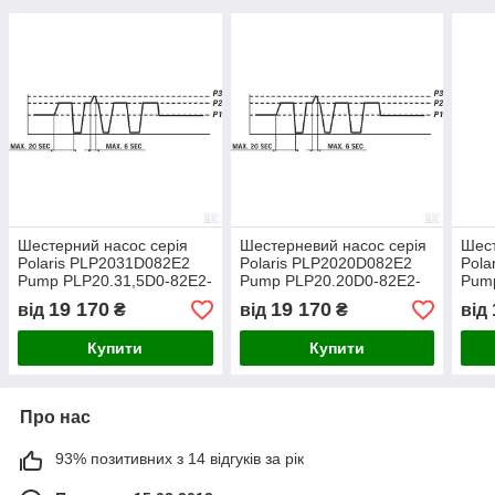
Шестерний насос серія
Шестерневий насос серія
Шест
Polaris PLP2031D082E2
Polaris PLP2020D082E2
Pola
Pump PLP20.31,5D0-82E2-
Pump PLP20.20D0-82E2-
Pump
LEB/EA CASAPPA
LEB/EA-N CASAPPA
LEA
19 170
19 170
від
₴
від
₴
від
Купити
Купити
Про нас
93% позитивних з 14 відгуків за рік