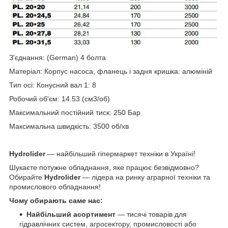
З'єднання: (
German) 4 болта
Матеріал: Корпус насоса, фланець і задня кришка: алюміній
Тип осі: Конусний вал 1: 8
Робочий об'єм: 14.53 (см
3/об)
Максимальний постійний тиск: 250 Бар
Максимальна швидкість: 3500 об/хв
Hydrolider
— найбільший гіпермаркет техніки в Україні!
Шукаєте потужне обладнання, яке працює безвідмовно?
Обирайте
Hydrolider
— лідера на ринку аграрної техніки та
промислового обладнання!
Чому обирають саме нас:
Найбільший асортимент
— тисячі товарів для
гідравлічних систем, агросектору, промисловості або