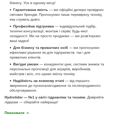
бізнесу. Усе в одному місці!
Гарантована якість
— ми офіційні дилери провідних
світових брендів. Пропонуємо лише перевірену техніку,
яка служить довго.
Професійна підтримка
— індивідуальний підбір,
технічні консультації, монтаж і сервіс будь-якої
складності. Ми не просто продаємо — ми розв’язуємо
ваші задачі!
Для бізнесу та приватних осіб
— ми пропонуємо
ефективні рішення як для підприємств, так і для
приватних клієнтів.
Вигідні умови
— конкурентні ціни, системи знижок та
персональні пропозиції для аграріїв, виробників,
майстрів і всіх, хто шукає якісну техніку.
Надійність на кожному етапі
— від першого
звернення до пусконалагодження та післяпродажного
обслуговування.
Hydrolider — №1 у світі гідравліки та техніки.
Довіряйте
лідерам — обирайте найкраще!
Приховати