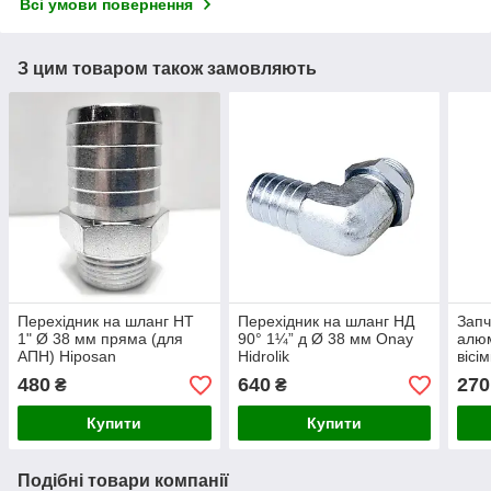
Всі умови повернення
З цим товаром також замовляють
Перехідник на шланг НТ
Перехідник на шланг НД
Запч
1" Ø 38 мм пряма (для
90° 1¼” д Ø 38 мм Onay
алюм
АПН) Hiposan
Hidrolik
вісі
Maki
480
640
270
₴
₴
Купити
Купити
Подібні товари компанії