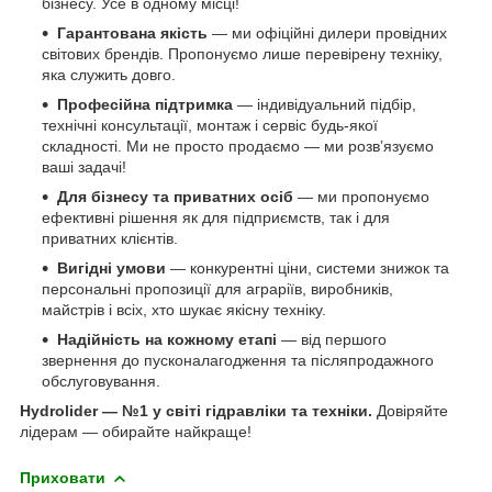
бізнесу. Усе в одному місці!
Гарантована якість
— ми офіційні дилери провідних
світових брендів. Пропонуємо лише перевірену техніку,
яка служить довго.
Професійна підтримка
— індивідуальний підбір,
технічні консультації, монтаж і сервіс будь-якої
складності. Ми не просто продаємо — ми розв’язуємо
ваші задачі!
Для бізнесу та приватних осіб
— ми пропонуємо
ефективні рішення як для підприємств, так і для
приватних клієнтів.
Вигідні умови
— конкурентні ціни, системи знижок та
персональні пропозиції для аграріїв, виробників,
майстрів і всіх, хто шукає якісну техніку.
Надійність на кожному етапі
— від першого
звернення до пусконалагодження та післяпродажного
обслуговування.
Hydrolider — №1 у світі гідравліки та техніки.
Довіряйте
лідерам — обирайте найкраще!
Приховати