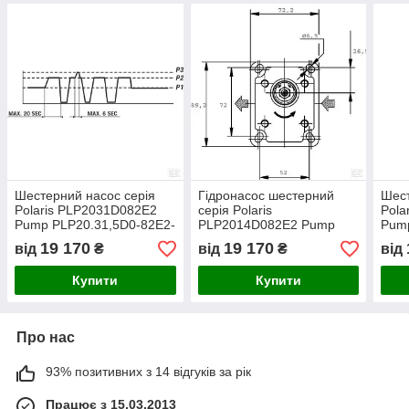
Шестерний насос серія
Гідронасос шестерний
Шест
Polaris PLP2031D082E2
серія Polaris
Pola
Pump PLP20.31,5D0-82E2-
PLP2014D082E2 Pump
Pump
LEB/EA CASAPPA
PLP20.14D0-82E2-LEB/EA-
LEA
19 170
19 170
від
₴
від
₴
від
N CASAPPA
Купити
Купити
Про нас
93% позитивних з 14 відгуків за рік
Працює з 15.03.2013