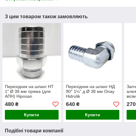
З цим товаром також замовляють
Перехідник на шланг НТ
Перехідник на шланг НД
Запч
1" Ø 38 мм пряма (для
90° 1¼” д Ø 38 мм Onay
алюм
АПН) Hiposan
Hidrolik
вісі
Maki
480
640
270
₴
₴
Купити
Купити
Подібні товари компанії