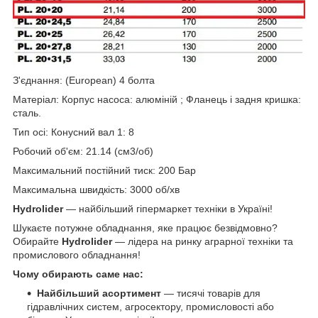
З'єднання: (European) 4 болта
Матеріал: Корпус насоса: алюміній ; Фланець і задня кришка:
сталь.
Тип осі: Конусний вал 1: 8
Робочий об'єм: 21.14 (см3/об)
Максимальний постійний тиск: 200 Бар
Максимальна швидкість: 3000 об/хв
Hydrolider
— найбільший гіпермаркет техніки в Україні!
Шукаєте потужне обладнання, яке працює безвідмовно?
Обирайте
Hydrolider
— лідера на ринку аграрної техніки та
промислового обладнання!
Чому обирають саме нас:
Найбільший асортимент
— тисячі товарів для
гідравлічних систем, агросектору, промисловості або