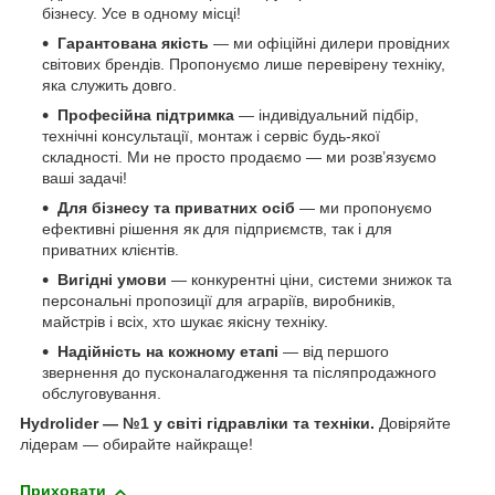
бізнесу. Усе в одному місці!
Гарантована якість
— ми офіційні дилери провідних
світових брендів. Пропонуємо лише перевірену техніку,
яка служить довго.
Професійна підтримка
— індивідуальний підбір,
технічні консультації, монтаж і сервіс будь-якої
складності. Ми не просто продаємо — ми розв’язуємо
ваші задачі!
Для бізнесу та приватних осіб
— ми пропонуємо
ефективні рішення як для підприємств, так і для
приватних клієнтів.
Вигідні умови
— конкурентні ціни, системи знижок та
персональні пропозиції для аграріїв, виробників,
майстрів і всіх, хто шукає якісну техніку.
Надійність на кожному етапі
— від першого
звернення до пусконалагодження та післяпродажного
обслуговування.
Hydrolider — №1 у світі гідравліки та техніки.
Довіряйте
лідерам — обирайте найкраще!
Приховати