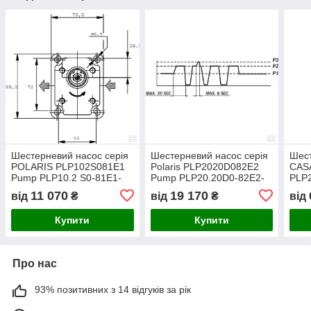
Шестерневий насос серія
Шестерневий насос серія
Шес
POLARIS PLP102S081E1
Polaris PLP2020D082E2
CAS
Pump PLP10.2 S0-81E1-
Pump PLP20.20D0-82E2-
PLP
LBB/BA-N Casappa
LEB/EA-N CASAPPA
PLP2
11 070
19 170
від
₴
від
₴
від
N
Купити
Купити
Про нас
93% позитивних з 14 відгуків за рік