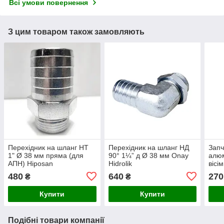
Всі умови повернення
З цим товаром також замовляють
Перехідник на шланг НТ
Перехідник на шланг НД
Запч
1" Ø 38 мм пряма (для
90° 1¼” д Ø 38 мм Onay
алюм
АПН) Hiposan
Hidrolik
вісі
Maki
480
640
270
₴
₴
Купити
Купити
Подібні товари компанії