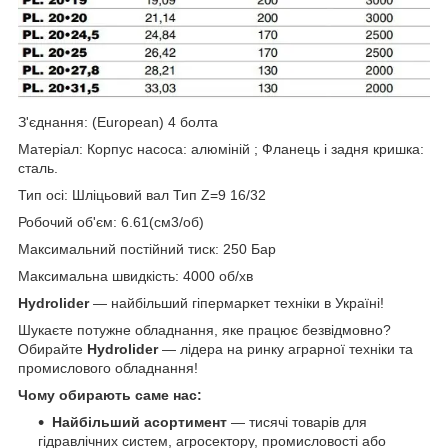
З'єднання: (European) 4 болта
Матеріал: Корпус насоса: алюміній ; Фланець і задня кришка:
сталь.
Тип осі: Шліцьовий вал Тип Z=9 16/32
Робочий об'єм: 6.61(см3/об)
Максимальний постійний тиск: 250 Бар
Максимальна швидкість: 4000 об/хв
Hydrolider
— найбільший гіпермаркет техніки в Україні!
Шукаєте потужне обладнання, яке працює безвідмовно?
Обирайте
Hydrolider
— лідера на ринку аграрної техніки та
промислового обладнання!
Чому обирають саме нас:
Найбільший асортимент
— тисячі товарів для
гідравлічних систем, агросектору, промисловості або