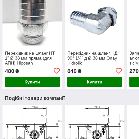
Перехідник на шланг НТ
Перехідник на шланг НД
Запч
1" Ø 38 мм пряма (для
90° 1¼” д Ø 38 мм Onay
алюм
АПН) Hiposan
Hidrolik
вісі
Maki
480
640
270
₴
₴
Купити
Купити
Подібні товари компанії