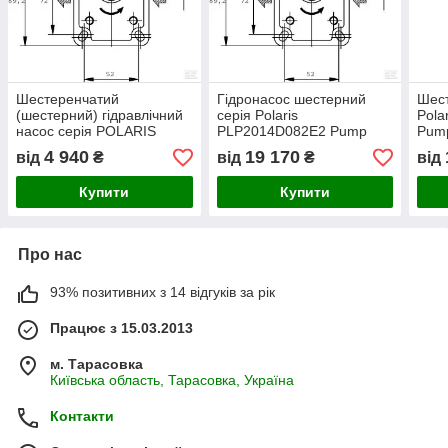
Шестеренчатий
Гідронасос шестерний
Шест
(шестерний) гідравлічний
серія Polaris
Pola
насос серія POLARIS
PLP2014D082E2 Pump
Pum
PLP102D081E1 Pump
PLP20.14D0-82E2-LEB/EA-
LBM
4 940
19 170
від
₴
від
₴
від
PLP10.2 D0-81E1-LBB/BA-
N CASAPPA
N Casappa
Купити
Купити
Про нас
93% позитивних з 14 відгуків за рік
Працює з 15.03.2013
м. Тарасовка
Київська область, Тарасовка, Україна
Контакти