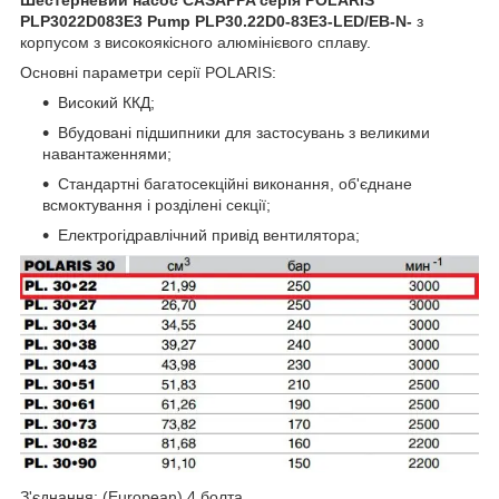
PLP3022D083E3 Pump PLP30.22D0-83E3-LED/EB-N-
з
корпусом з високоякісного алюмінієвого сплаву.
Основні параметри серії POLARIS:
Високий ККД;
Вбудовані підшипники для застосувань з великими
навантаженнями;
Стандартні багатосекційні виконання, об'єднане
всмоктування і розділені секції;
Електрогідравлічний привід вентилятора;
З'єднання: (European) 4 болта