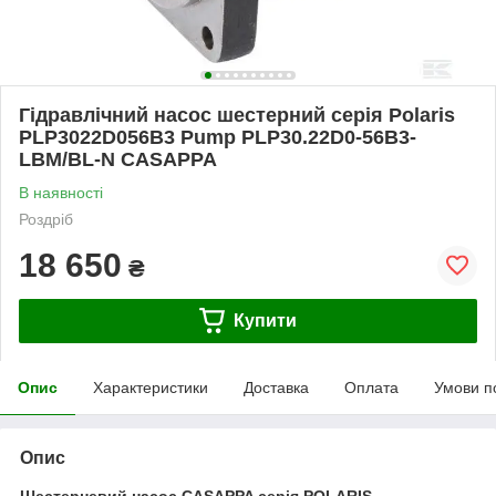
Гідравлічний насос шестерний серія Polaris
PLP3022D056B3 Pump PLP30.22D0-56B3-
LBM/BL-N CASAPPA
В наявності
Роздріб
18 650
₴
Купити
Опис
Характеристики
Доставка
Оплата
Умови п
Опис
Шестерневий насос CASAPPA серія POLARIS