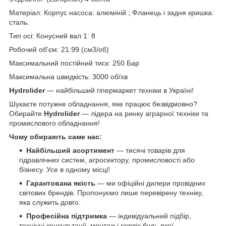
Матеріал: Корпус насоса: алюміній ; Фланець і задня кришка:
сталь.
Тип осі: Конусний вал 1: 8
Робочий об'єм: 21.99 (см3/об)
Максимальний постійний тиск: 250 Бар
Максимальна швидкість: 3000 об/хв
Hydrolider
— найбільший гіпермаркет техніки в Україні!
Шукаєте потужне обладнання, яке працює безвідмовно?
Обирайте
Hydrolider
— лідера на ринку аграрної техніки та
промислового обладнання!
Чому обирають саме нас:
Найбільший асортимент
— тисячі товарів для
гідравлічних систем, агросектору, промисловості або
бізнесу. Усе в одному місці!
Гарантована якість
— ми офіційні дилери провідних
світових брендів. Пропонуємо лише перевірену техніку,
яка служить довго.
Професійна підтримка
— індивідуальний підбір,
технічні консультації, монтаж і сервіс будь-якої