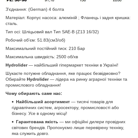
З'єднання: (German) 4 болта
Матеріал: Корпус насоса: алюміній ; Фланець і задня кришка:
сталь.
Тип осі: Шліцьовий вал Тип SAE-B (Z13 16/32)
Робочий об'єм: 51.83(см3/об)
Максимальний постійний тиск: 210 Бар
Максимальна швидкість: 2500 об/хв
Hydrolider
— найбільший гіпермаркет техніки в Україні!
Шукаєте потужне обладнання, яке працює безвідмовно?
Обирайте
Hydrolider
— лідера на ринку аграрної техніки та
промислового обладнання!
Чому обирають саме нас:
Найбільший асортимент
— тисячі товарів для
гідравлічних систем, агросектору, промисловості або
бізнесу. Усе в одному місці!
Гарантована якість
— ми офіційні дилери провідних
світових брендів. Пропонуємо лише перевірену техніку,
яка служить довго.