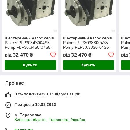
Шестеренний насос серія
Шестерневий насос серія
Шест
Polaris PLP3034S004S5
Polaris PLP3038S004S5
Pola
Pomp PLP30.34S0-04S5-
Pomp PLP30.38S0-04S5-
Pum
LED/EB-N-FS CASAPPA
LED/EB-N-FS CASAPPA
LED
32 470
32 470
від
₴
від
₴
від
Купити
Купити
Про нас
93% позитивних з 14 відгуків за рік
Працює з 15.03.2013
м. Тарасовка
Київська область, Тарасовка, Україна