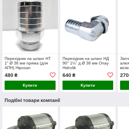
Перехідник на шланг НТ
Перехідник на шланг НД
Запч
1" Ø 38 мм пряма (для
90° 1¼” д Ø 38 мм Onay
алюм
АПН) Hiposan
Hidrolik
вісі
Maki
480
640
270
₴
₴
Купити
Купити
Подібні товари компанії