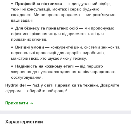
Професійна підтримка
— індивідуальний підбір,
технічні консультації, монтаж і сервіс будь-якої
складності. Ми не просто продаємо — ми розв’язуємо
ваші задачі!
Для бізнесу та приватних осіб
— ми пропонуємо
ефективні рішення як для підприємств, так і для
приватних клієнтів.
Вигідні умови
— конкурентні ціни, системи знижок та
персональні пропозиції для аграріїв, виробників,
майстрів і всіх, хто шукає якісну техніку.
Надійність на кожному етапі
— від першого
звернення до пусконалагодження та післяпродажного
обслуговування.
Hydrolider — №1 у світі гідравліки та техніки.
Довіряйте
лідерам — обирайте найкраще!
Приховати
Характеристики