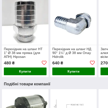
Перехідник на шланг НТ
Перехідник на шланг НД
Запч
1" Ø 38 мм пряма (для
90° 1¼” д Ø 38 мм Onay
алюм
АПН) Hiposan
Hidrolik
вісі
Maki
480
640
270
₴
₴
Купити
Купити
Подібні товари компанії