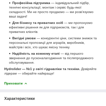
Професійна підтримка
— індивідуальний підбір,
технічні консультації, монтаж і сервіс будь-якої
складності. Ми не просто продаємо — ми розв’язуємо
ваші задачі!
Для бізнесу та приватних осіб
— ми пропонуємо
ефективні рішення як для підприємств, так і для
приватних клієнтів.
Вигідні умови
— конкурентні ціни, системи знижок та
персональні пропозиції для аграріїв, виробників,
майстрів і всіх, хто шукає якісну техніку.
Надійність на кожному етапі
— від першого
звернення до пусконалагодження та післяпродажного
обслуговування.
Hydrolider — №1 у світі гідравліки та техніки.
Довіряйте
лідерам — обирайте найкраще!
Приховати
Характеристики