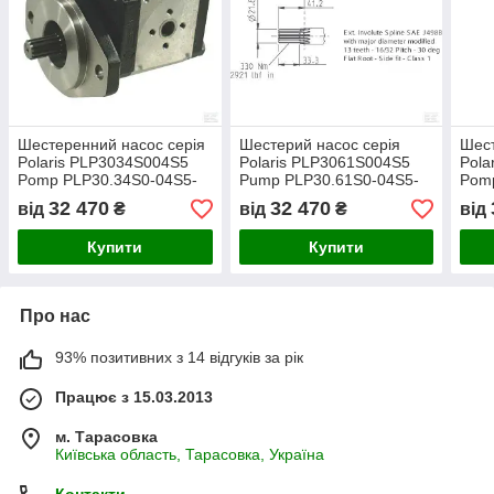
Шестеренний насос серія
Шестерий насос серія
Шест
Polaris PLP3034S004S5
Polaris PLP3061S004S5
Pola
Pomp PLP30.34S0-04S5-
Pump PLP30.61S0-04S5-
Pom
LED/EB-N-FS CASAPPA
LED/EB-N-FS CASAPPA
LED
32 470
32 470
від
₴
від
₴
від
Купити
Купити
Про нас
93% позитивних з 14 відгуків за рік
Працює з 15.03.2013
м. Тарасовка
Київська область, Тарасовка, Україна