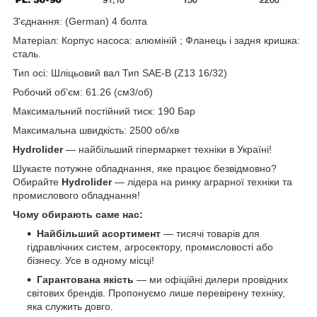
З'єднання: (German) 4 болта
Матеріал: Корпус насоса: алюміній ; Фланець і задня кришка:
сталь.
Тип осі: Шліцьовий вал Тип SAE-B (Z13 16/32)
Робочий об'єм: 61.26 (см3/об)
Максимальний постійний тиск: 190 Бар
Максимальна швидкість: 2500 об/хв
Hydrolider
— найбільший гіпермаркет техніки в Україні!
Шукаєте потужне обладнання, яке працює безвідмовно?
Обирайте
Hydrolider
— лідера на ринку аграрної техніки та
промислового обладнання!
Чому обирають саме нас:
Найбільший асортимент
— тисячі товарів для
гідравлічних систем, агросектору, промисловості або
бізнесу. Усе в одному місці!
Гарантована якість
— ми офіційні дилери провідних
світових брендів. Пропонуємо лише перевірену техніку,
яка служить довго.