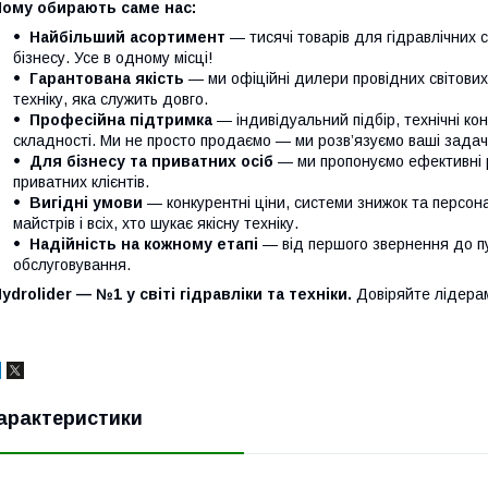
Чому обирають саме нас:
Найбільший асортимент
— тисячі товарів для гідравлічних 
бізнесу. Усе в одному місці!
Гарантована якість
— ми офіційні дилери провідних світови
техніку, яка служить довго.
Професійна підтримка
— індивідуальний підбір, технічні кон
складності. Ми не просто продаємо — ми розв’язуємо ваші задачі
Для бізнесу та приватних осіб
— ми пропонуємо ефективні р
приватних клієнтів.
Вигідні умови
— конкурентні ціни, системи знижок та персонал
майстрів і всіх, хто шукає якісну техніку.
Надійність на кожному етапі
— від першого звернення до п
обслуговування.
ydrolider — №1 у світі гідравліки та техніки.
Довіряйте лідера
арактеристики