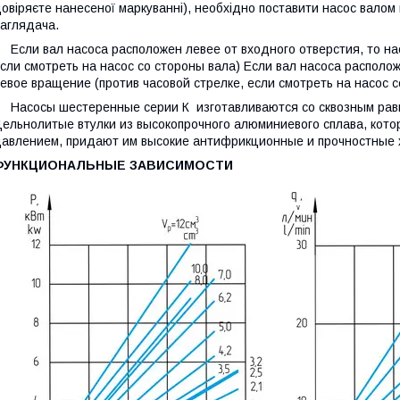
овіряєте нанесеної маркуванні), необхідно поставити насос валом 
аглядача.
сли вал насоса расположен левее от входного отверстия, то нас
сли смотреть на насос со стороны вала) Если вал насоса располож
евое вращение (против часовой стрелке, если смотреть на насос с
асосы шестеренные серии К изготавливаются со сквозным равн
ельнолитые втулки из высокопрочного алюминиевого сплава, кот
авлением, придают им высокие антифрикционные и прочностные 
ФУНКЦИОНАЛЬНЫЕ ЗАВИСИМОСТИ