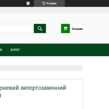
Кошик
Кошик
И
БЛОГ
рневий імпортозамінний
)