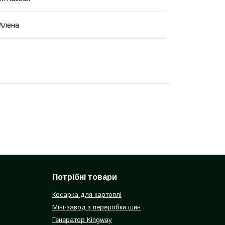
Алена
Потрібні товари
Косарка для картоплі
Міні-завод з переробки шин
Генератор Kingway