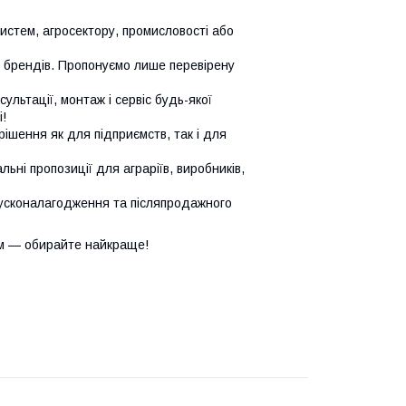
систем, агросектору, промисловості або
х брендів. Пропонуємо лише перевірену
сультації, монтаж і сервіс будь-якої
!
ішення як для підприємств, так і для
ьні пропозиції для аграріїв, виробників,
усконалагодження та післяпродажного
м — обирайте найкраще!