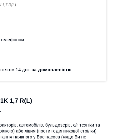
 1,7 R(L)
а телефоном
ротягом 14 днів
за домовленістю
K 1,7 R(L)
1
кторів, автомобілів, бульдозерів, с/г техніки та
ілкою) або лівим (проти годинникової стрілки)
тання наявного у Вас насоса (якщо Ви не