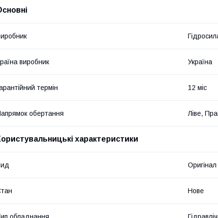
Основні
иробник
Гідросил
раїна виробник
Україна
арантійний термін
12 міс
апрямок обертання
Ліве, Пр
Користувальницькі характеристики
Вид
Оригінал
Стан
Нове
ип обладнання
Гідравліч