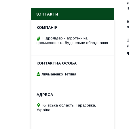
д
н
КОНТАКТИ
Е
е
л
Н
Гідролідер - агротехніка,
Ц
промислове та будівельне обладнання
д
Личманенко Тетяна
Київська область, Тарасовка,
Україна