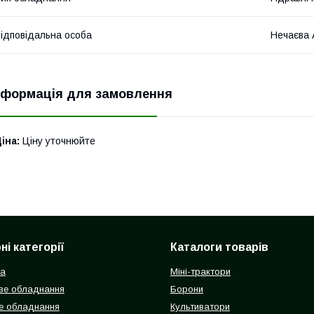
ідповідальна особа
Нечаєва 
нформація для замовлення
іна:
Ціну уточнюйте
і категорії
Каталоги товарів
ка
Міні-трактори
ве обладнання
Борони
е обладнання
Культиватори