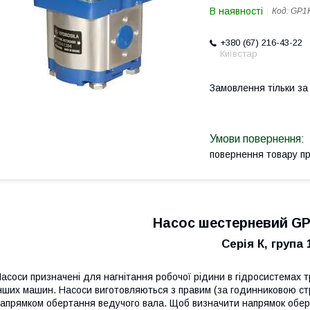
В наявності
Код:
GP1K
+380 (67) 216-43-22
Київстар
Замовлення тільки з
повернення товару п
Насос шестерневий GP1
Серія К, група 
асоси призначені для нагнітання робочої рідини в гідросистемах тра
нших машин. Насоси виготовляються з правим (за годинниковою стр
апрямком обертання ведучого вала. Щоб визначити напрямок обер