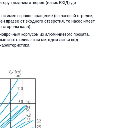
вгору і вхідним отвором (напис ВХІД) до
ос имеет правое вращение (по часовой cтрелке,
ен правее от входного отверстия, то насос имеет
о стороны вала).
опрочным корпусом из алюминиевого проката.
орые изготавливаются методом литья под
характеристики.