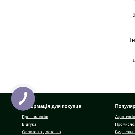
В
І
Ц
Інформація для покупця
Популярн
Про компанію
Агротехні
Відгуки
Промисло
Оплата та доставка
Будівельн