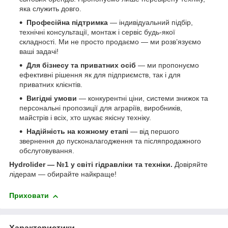
яка служить довго.
Професійна підтримка
— індивідуальний підбір,
технічні консультації, монтаж і сервіс будь-якої
складності. Ми не просто продаємо — ми розв’язуємо
ваші задачі!
Для бізнесу та приватних осіб
— ми пропонуємо
ефективні рішення як для підприємств, так і для
приватних клієнтів.
Вигідні умови
— конкурентні ціни, системи знижок та
персональні пропозиції для аграріїв, виробників,
майстрів і всіх, хто шукає якісну техніку.
Надійність на кожному етапі
— від першого
звернення до пусконалагодження та післяпродажного
обслуговування.
Hydrolider — №1 у світі гідравліки та техніки.
Довіряйте
лідерам — обирайте найкраще!
Приховати