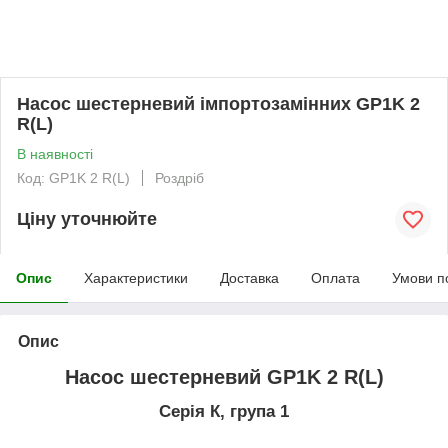
Насос шестерневий імпортозамінних GP1K 2
R(L)
В наявності
Код: GP1K 2 R(L)
Роздріб
Ціну уточнюйте
Опис
Характеристики
Доставка
Оплата
Умови п
Опис
Насос шестерневий GP1K 2 R(L)
Серія К, група 1