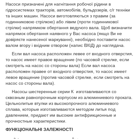
Насоси призначені для нагнітання робочої рідини в
гідросистемах тракторів, автомобілів, бульдозерів, с/г техніки
та інших машин. Насоси виготовляються з правим (за
годинниковою стрілкою) або лівим (проти годинникової
стрілки) напрямком обертання ведучого вала. Щоб визначити
напрямок обертання наявного у Вас насоса (якщо Ви не
довіряєте нанесеної маркуванні), необхідно поставити насос
валом вгору і вхідним отвором (напис ВХІД) до наглядача.
Если вал насоса расположен левее от входного отверстия,
то насос имеет правое вращение (по часовой cтрелке, если
смотреть на насос со стороны вала) Если вал насоса
расположен правее от входного отверстия, то насос имеет
левое вращение (против часовой стрелке, если смотреть на
насос со стороны вала).
Насосы шестеренные серии К изготавливаются со
сквозным равнопрочным корпусом из алюминиевого проката.
Цельнолитые втулки из высокопрочного алюминиевого
сплава, которые изготавливаются методом литья под
давлением, придают им высокие антифрикционные и
прочностные характеристики.
ФУНКЦІОНАЛЬНІ ЗАЛЕЖНОСТІ