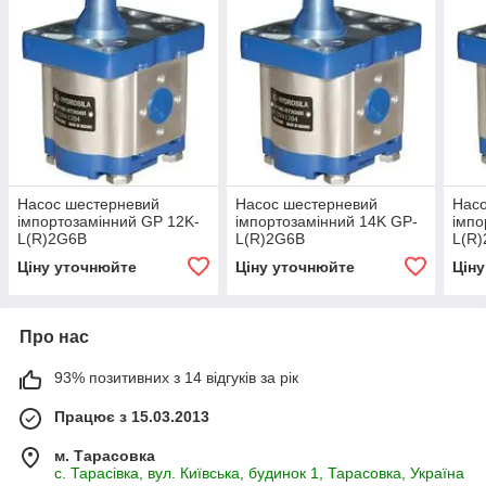
Насос шестерневий
Насос шестерневий
Нас
імпортозамінний GP 12K-
імпортозамінний 14K GP-
імпо
L(R)2G6B
L(R)2G6B
L(R
Ціну уточнюйте
Ціну уточнюйте
Цін
Про нас
93% позитивних з 14 відгуків за рік
Працює з 15.03.2013
м. Тарасовка
с. Тарасівка, вул. Київська, будинок 1, Тарасовка, Україна