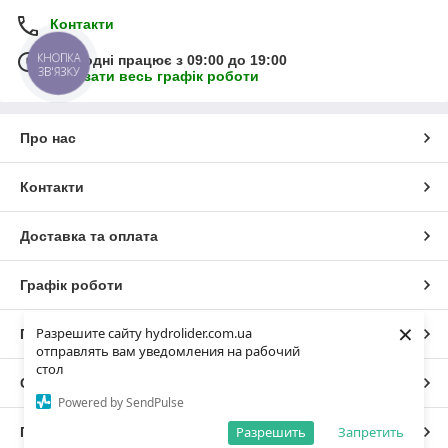
Контакти
КНОПКА
Сьогодні працює з 09:00 до 19:00
ЗВ'ЯЗКУ
Показати весь графік роботи
Про нас
Контакти
Доставка та оплата
Графік роботи
×
Разрешите сайту hydrolider.com.ua
Повна версія сайту
отправлять вам уведомления на рабочий
стол
Сайт створено на маркетплейсі
Prom.ua
Powered by SendPulse
Разрешить
Запретить
Політика конфіденційності