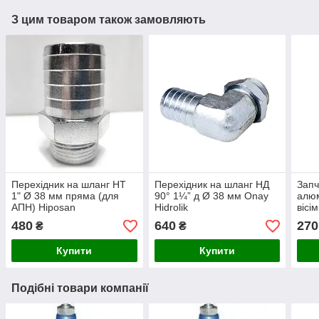
З цим товаром також замовляють
Перехідник на шланг НТ
Перехідник на шланг НД
Запч
1" Ø 38 мм пряма (для
90° 1¼” д Ø 38 мм Onay
алюм
АПН) Hiposan
Hidrolik
вісі
Maki
480
640
270
₴
₴
Купити
Купити
Подібні товари компанії