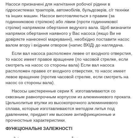
Насоси призначені для нагнітання робочої рідини в
гідросистемах тракторів, автомобілів, бульдозерів, с/г техніки
та інших машин. Насоси виготовляються з правим (за
годинниковою стрілкою) або лівим (проти годинникової
стрілки) напрямком обертання ведучого вала. Щоб визначити
напрямок обертання наявного у Вас насоса (якщо Ви не
довіряєте нанесеної маркуванні), необхідно поставити насос
валом вгору і вхідним отвором (напис ВХІД) до наглядача.
Если вал насоса расположен левее от входного отверстия,
то насос имеет правое вращение (по часовой cтрелке, если
смотреть на насос со стороны вала) Если вал насоса
расположен правее от входного отверстия, то насос имеет
левое вращение (против часовой стрелке, если смотреть на
насос со стороны вала).
Насосы шестеренные серии К изготавливаются со
сквозным равнопрочным корпусом из алюминиевого проката.
Цельнолитые втулки из высокопрочного алюминиевого
сплава, которые изготавливаются методом литья под
давлением, придают им высокие антифрикционные и
прочностные характеристики.
ФУНКЦІОНАЛЬНІ ЗАЛЕЖНОСТІ