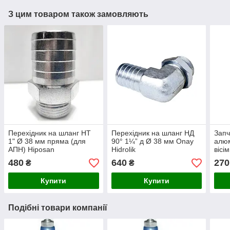
З цим товаром також замовляють
Перехідник на шланг НТ
Перехідник на шланг НД
Запч
1" Ø 38 мм пряма (для
90° 1¼” д Ø 38 мм Onay
алюм
АПН) Hiposan
Hidrolik
вісі
Maki
480
640
270
₴
₴
Купити
Купити
Подібні товари компанії