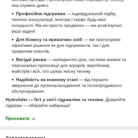
яка служить довго.
Професійна підтримка
— індивідуальний підбір,
технічні консультації, монтаж і сервіс будь-якої
складності. Ми не просто продаємо — ми розв’язуємо
ваші задачі!
Для бізнесу та приватних осіб
— ми пропонуємо
ефективні рішення як для підприємств, так і для
приватних клієнтів.
Вигідні умови
— конкурентні ціни, системи знижок та
персональні пропозиції для аграріїв, виробників,
майстрів і всіх, хто шукає якісну техніку.
Надійність на кожному етапі
— від першого
звернення до пусконалагодження та післяпродажного
обслуговування.
Hydrolider — №1 у світі гідравліки та техніки.
Довіряйте
лідерам — обирайте найкраще!
Приховати