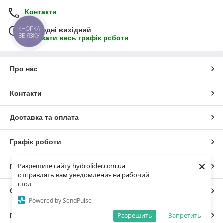
Контакти
КНОПКА
Сьогодні вихідний
ЗВ'ЯЗКУ
Показати весь графік роботи
Про нас
Контакти
Доставка та оплата
Графік роботи
×
Разрешите сайту hydrolider.com.ua
Повна версія сайту
отправлять вам уведомления на рабочий
стол
Сайт створено на маркетплейсі
Prom.ua
Powered by SendPulse
Разрешить
Запретить
Політика конфіденційності