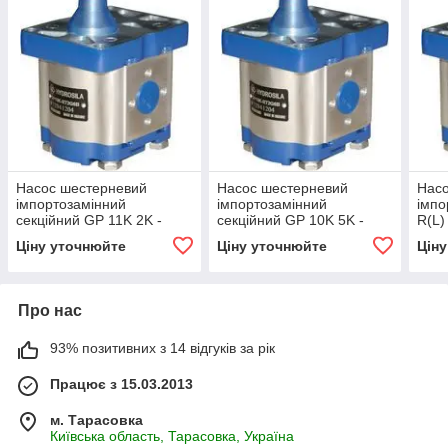
Насос шестерневий
Насос шестерневий
Нас
імпортозамінний
імпортозамінний
імпо
секційний GP 11K 2K -
секційний GP 10K 5K -
R(L)
GP2K 11/1K 2 R(L)
GP2K 10/1K 5 R(L)
Ціну уточнюйте
Ціну уточнюйте
Цін
Про нас
93% позитивних з 14 відгуків за рік
Працює з 15.03.2013
м. Тарасовка
Київська область, Тарасовка, Україна