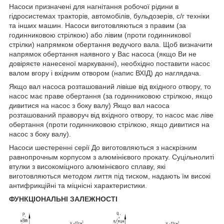
Насоси призначені для нагнітання робочої рідини в
гідросистемах тракторів, автомобілів, бульдозерів, с/г техніки
та інших машин. Насоси виготовляються з правим (за
годинниковою стрілкою) або лівим (проти годинникової
стрілки) напрямком обертання ведучого вала. Щоб визначити
напрямок обертання наявного у Вас насоса (якщо Ви не
довіряєте нанесеної маркуванні), необхідно поставити насос
валом вгору і вхідним отвором (напис ВХІД) до наглядача.
Якщо вал насоса розташований лівіше від вхідного отвору, то
насос має праве обертання (за годинниковою стрілкою, якщо
дивитися на насос з боку валу) Якщо вал насоса
розташований праворуч від вхідного отвору, то насос має ліве
обертання (проти годинниковою стрілкою, якщо дивитися на
насос з боку валу).
Насоси шестеренні серії До виготовляються з наскрізним
равнопрочным корпусом з алюмінієвого прокату. Суцільнолиті
втулки з високоміцного алюмінієвого сплаву, які
виготовляються методом лиття під тиском, надають їм високі
антифрикційні та міцнісні характеристики.
ФУНКЦІОНАЛЬНІ ЗАЛЕЖНОСТІ