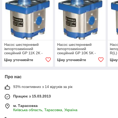
Насос шестерневий
Насос шестерневий
Нас
імпортозамінний
імпортозамінний
імпо
секційний GP 11K 2K -
секційний GP 10K 5K -
R(L)
GP2K 11/1K 2 R(L)
GP2K 10/1K 5 R(L)
Ціну уточнюйте
Ціну уточнюйте
Цін
Про нас
93% позитивних з 14 відгуків за рік
Працює з 15.03.2013
м. Тарасовка
Київська область, Тарасовка, Україна