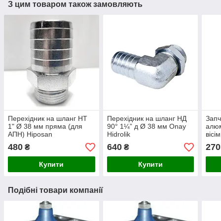
З цим товаром також замовляють
Перехідник на шланг НТ
Перехідник на шланг НД
Запч
1" Ø 38 мм пряма (для
90° 1¼” д Ø 38 мм Onay
алюм
АПН) Hiposan
Hidrolik
вісі
Maki
480
640
270
₴
₴
Купити
Купити
Подібні товари компанії