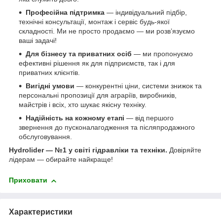
Професійна підтримка
— індивідуальний підбір,
технічні консультації, монтаж і сервіс будь-якої
складності. Ми не просто продаємо — ми розв’язуємо
ваші задачі!
Для бізнесу та приватних осіб
— ми пропонуємо
ефективні рішення як для підприємств, так і для
приватних клієнтів.
Вигідні умови
— конкурентні ціни, системи знижок та
персональні пропозиції для аграріїв, виробників,
майстрів і всіх, хто шукає якісну техніку.
Надійність на кожному етапі
— від першого
звернення до пусконалагодження та післяпродажного
обслуговування.
Hydrolider — №1 у світі гідравліки та техніки.
Довіряйте
лідерам — обирайте найкраще!
Приховати
Характеристики