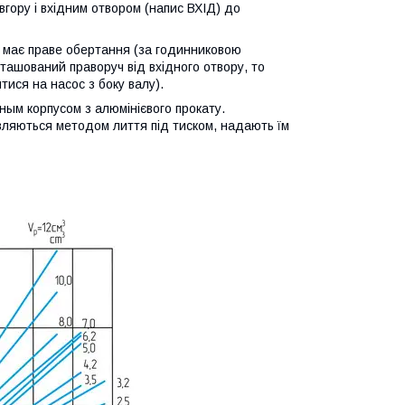
вгору і вхідним отвором (напис ВХІД) до
с має праве обертання (за годинниковою
ташований праворуч від вхідного отвору, то
ися на насос з боку валу).
ным корпусом з алюмінієвого прокату.
товляються методом лиття під тиском, надають їм