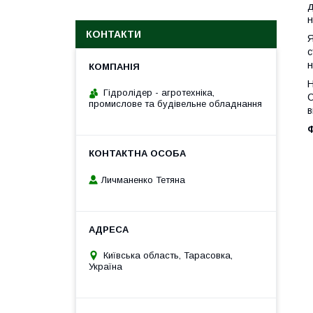
д
н
КОНТАКТИ
Я
с
н
Н
Гідролідер - агротехніка,
С
промислове та будівельне обладнання
в
Личманенко Тетяна
Київська область, Тарасовка,
Україна