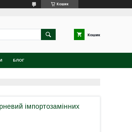
Кошик
Кошик
И
БЛОГ
рневий імпортозамінних