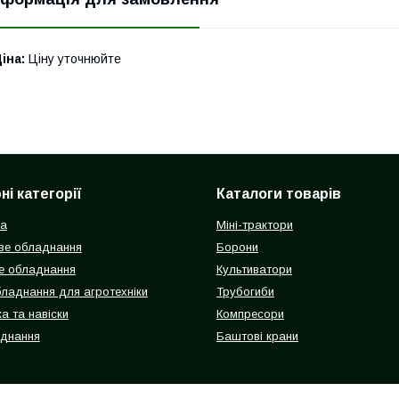
іна:
Ціну уточнюйте
і категорії
Каталоги товарів
ка
Міні-трактори
ве обладнання
Борони
е обладнання
Культиватори
бладнання для агротехніки
Трубогиби
а та навіски
Компресори
аднання
Баштові крани