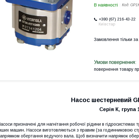
В наявності
Код:
GP1K
+380 (67) 216-43-22
Київстар
Замовлення тільки з
повернення товару п
Насос шестерневий GP
Серія К, група 
асоси призначені для нагнітання робочої рідини в гідросистемах тра
нших машин. Насоси виготовляються з правим (за годинниковою стр
апрямком обертання ведучого вала. Щоб визначити напрямок обер