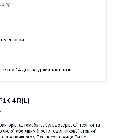
 4 R(L)
а телефоном
ротягом 14 днів
за домовленістю
1K 4 R(L)
1
кторів, автомобілів, бульдозерів, с/г техніки та
ілкою) або лівим (проти годинникової стрілки)
тання наявного у Вас насоса (якщо Ви не