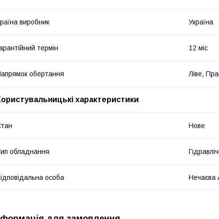
раїна виробник
Україна
арантійний термін
12 міс
апрямок обертання
Ліве, Пр
Користувальницькі характеристики
Стан
Нове
ип обладнання
Гідравліч
ідповідальна особа
Нечаєва 
нформація для замовлення