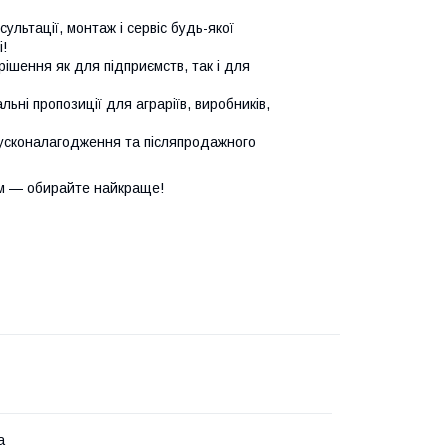
сультації, монтаж і сервіс будь-якої
!
ішення як для підприємств, так і для
ьні пропозиції для аграріїв, виробників,
усконалагодження та післяпродажного
м — обирайте найкраще!
а