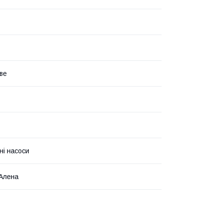
аве
ні насоси
Алена