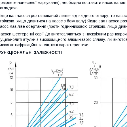
овіряєте нанесеної маркуванні), необхідно поставити насос валом 
аглядача.
кщо вал насоса розташований лівіше від вхідного отвору, то насо
трілкою, якщо дивитися на насос з боку валу) Якщо вал насоса роз
асос має ліве обертання (проти годинниковою стрілкою, якщо дивит
асоси шестеренні серії До виготовляються з наскрізним равнопроч
уцільнолиті втулки з високоміцного алюмінієвого сплаву, які виго
исокі антифрикційні та міцнісні характеристики.
ФУНКЦІОНАЛЬНІ ЗАЛЕЖНОСТІ