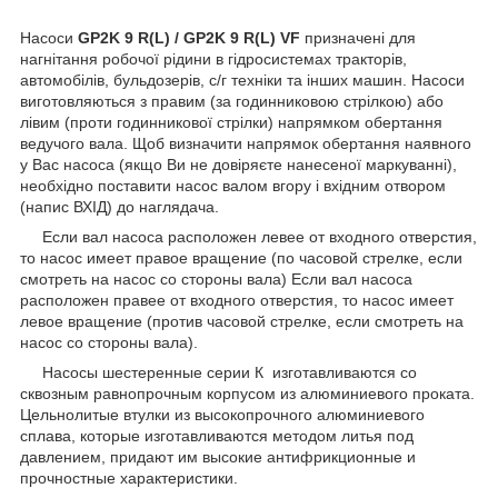
Насоси
GP2K 9 R(L) / GP2K 9 R(L) VF
призначені для
нагнітання робочої рідини в гідросистемах тракторів,
автомобілів, бульдозерів, с/г техніки та інших машин. Насоси
виготовляються з правим (за годинниковою стрілкою) або
лівим (проти годинникової стрілки) напрямком обертання
ведучого вала. Щоб визначити напрямок обертання наявного
у Вас насоса (якщо Ви не довіряєте нанесеної маркуванні),
необхідно поставити насос валом вгору і вхідним отвором
(напис ВХІД) до наглядача.
Если вал насоса расположен левее от входного отверстия,
то насос имеет правое вращение (по часовой cтрелке, если
смотреть на насос со стороны вала) Если вал насоса
расположен правее от входного отверстия, то насос имеет
левое вращение (против часовой стрелке, если смотреть на
насос со стороны вала).
Насосы шестеренные серии К изготавливаются со
сквозным равнопрочным корпусом из алюминиевого проката.
Цельнолитые втулки из высокопрочного алюминиевого
сплава, которые изготавливаются методом литья под
давлением, придают им высокие антифрикционные и
прочностные характеристики.