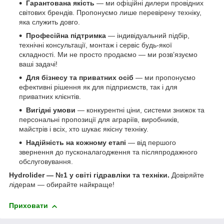
Гарантована якість
— ми офіційні дилери провідних
світових брендів. Пропонуємо лише перевірену техніку,
яка служить довго.
Професійна підтримка
— індивідуальний підбір,
технічні консультації, монтаж і сервіс будь-якої
складності. Ми не просто продаємо — ми розв’язуємо
ваші задачі!
Для бізнесу та приватних осіб
— ми пропонуємо
ефективні рішення як для підприємств, так і для
приватних клієнтів.
Вигідні умови
— конкурентні ціни, системи знижок та
персональні пропозиції для аграріїв, виробників,
майстрів і всіх, хто шукає якісну техніку.
Надійність на кожному етапі
— від першого
звернення до пусконалагодження та післяпродажного
обслуговування.
Hydrolider — №1 у світі гідравліки та техніки.
Довіряйте
лідерам — обирайте найкраще!
Приховати