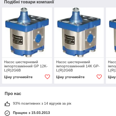
Подібні товари компанії
Насос шестерневий
Насос шестерневий
Нас
імпортозамінний GP 12K-
імпортозамінний 14K GP-
імпо
L(R)2G6B
L(R)2G6B
L(R
Ціну уточнюйте
Ціну уточнюйте
Цін
Про нас
93% позитивних з 14 відгуків за рік
Працює з 15.03.2013