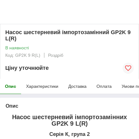
Насос шестерневий імпортозамінний GP2K 9
L(R)
В наявності
Код: GP2K 9 R(L)
Роздріб
Ціну уточнюйте
Опис
Характеристики
Доставка
Оплата
Умови п
Опис
Насос шестерневий імпортозамінних
GP2K 9 L(R)
Серія К, група 2