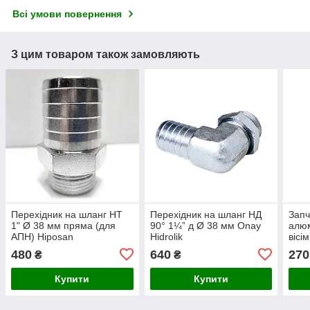
Всі умови повернення
З цим товаром також замовляють
Перехідник на шланг НТ
Перехідник на шланг НД
Запч
1" Ø 38 мм пряма (для
90° 1¼” д Ø 38 мм Onay
алюм
АПН) Hiposan
Hidrolik
вісі
Maki
480
640
270
₴
₴
Купити
Купити